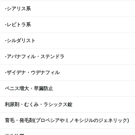
-シアリス系
-レビトラ系
-シルダリスト
-アバナフィル・ステンドラ
-ザイデナ・ウデナフィル
ペニス増大・早漏防止
利尿剤・むくみ・ラシックス錠
育毛・発毛剤(プロペシアやミノキシジルのジェネリック)