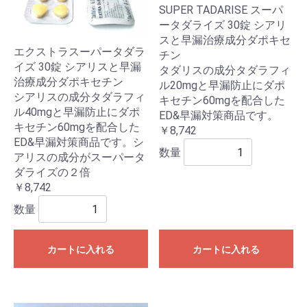
SUPER TADARISE スーパ
ータダライズ 30錠 シアリ
スと早漏治療成分ダポキセ
エクストラスーパータダラ
チン
イズ 30錠 シアリスと早漏
タダリスの成分タダラフィ
治療成分ダポキセチン
ル20mgと早漏防止にダポ
シアリスの成分タダラフィ
キセチン60mgを配合した
ル40mgと早漏防止にダポ
ED&早漏対策商品です。
キセチン60mgを配合した
￥8,742
ED&早漏対策商品です。シ
数量
アリスの成分がスーパータ
ダライズの２倍
￥8,742
数量
カートに入れる
カートに入れる