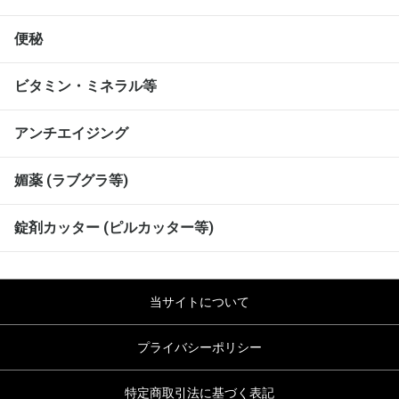
便秘
ビタミン・ミネラル等
アンチエイジング
媚薬 (ラブグラ等)
錠剤カッター (ピルカッター等)
当サイトについて
プライバシーポリシー
特定商取引法に基づく表記