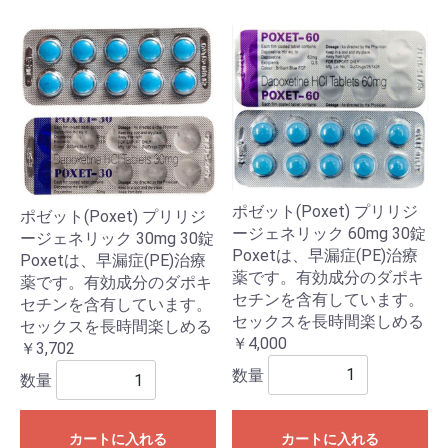
ポゼット(Poxet) プリリジ
ポゼット(Poxet) プリリジ
ージェネリック 60mg 30錠
ージェネリック 30mg 30錠
Poxetは、早漏症(PE)治療
Poxetは、早漏症(PE)治療
薬です。有効成分のダポキ
薬です。有効成分のダポキ
セチンを含有しています。
セチンを含有しています。
セックスを長時間楽しめる
セックスを長時間楽しめる
￥4,000
￥3,702
数量
数量
カートに入れる
カートに入れる