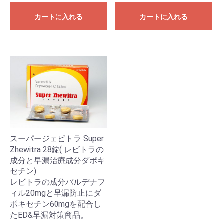
カートに入れる
カートに入れる
スーパージェビトラ Super
Zhewitra 28錠( レビトラの
成分と早漏治療成分ダポキ
セチン)
レビトラの成分バルデナフ
ィル20mgと早漏防止にダ
ポキセチン60mgを配合し
たED&早漏対策商品。