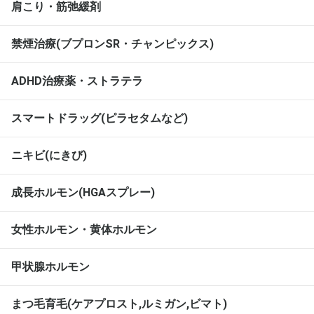
肩こり・筋弛緩剤
禁煙治療(ブプロンSR・チャンピックス)
ADHD治療薬・ストラテラ
スマートドラッグ(ピラセタムなど)
ニキビ(にきび)
成長ホルモン(HGAスプレー)
女性ホルモン・黄体ホルモン
甲状腺ホルモン
まつ毛育毛(ケアプロスト,ルミガン,ビマト)