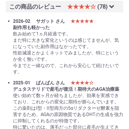
この商品のレビュー
★★★★☆
(78)
2026-02
サガット さん
★★★★★
副作用も軽かった
飲み始めて1ヵ月経過です。
まだ特に大きな変化というのは感じてませんが、気
になっていた副作用はなかったです。
性欲減退とかよくネットでみましたが、特にという
か全く無いです。
今までと一緒なので、これから安心して続けたいで
す。
2025-01
ぱんぱん さん
★★★★☆
デュタステリドで産毛が復活！期待大のAGA治療薬
使い始めて数ヶ月が経ちましたが、効果を実感でき
ており、これからの変化に期待が膨らんでいます。
この薬剤はI型・II型両方の5αリダクターゼ酵素を阻
害するため、AGAの原因物質であるDHTの生成を強力
に抑制してくれるのが特徴です。
特に驚いたのは、薄毛だった部分に産毛が生えてき