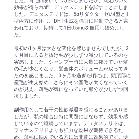
した。育毛剤をいくつか試しましたが、満足のいく
効果が得られず、デュタステリドを試すことにしま
した。デュタステリドは、5αリダクターゼのI型とII
型両方に作用し、DHT生成を強力に抑制できると言
われており、期待して1日0.5mgを服用し始めまし
た。
最初の1ヶ月は大きな変化を感じませんでしたが、2
ヶ月目に入ると抜け毛が少しずつ減少しているのを
実感しました。シャンプー時に大量に抜けていた髪
の毛が少なくなり、髪全体のボリュームが戻ってき
たのを感じました。3ヶ月を過ぎた頃には、頭頂部に
産毛が生え始め、さらにその産毛が太くなっていく
のが見え、薄毛が気になっていた部分が少しずつ回
復しました。
副作用として若干の性欲減退を感じることがありま
したが、私の場合は特に問題にはならず、効果を感
じているので継続しています。デュタステリドは、
フィナステリドよりも強力な効果が期待できるた
め、薄毛に悩んでいる方には非常に効果的です。薄