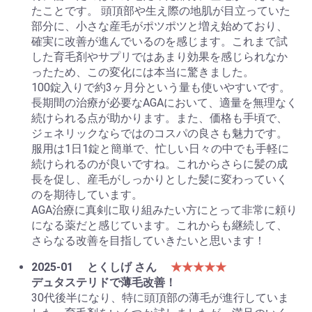
たことです。 頭頂部や生え際の地肌が目立っていた
部分に、小さな産毛がポツポツと増え始めており、
確実に改善が進んでいるのを感じます。これまで試
した育毛剤やサプリではあまり効果を感じられなか
ったため、この変化には本当に驚きました。
100錠入りで約3ヶ月分という量も使いやすいです。
長期間の治療が必要なAGAにおいて、適量を無理なく
続けられる点が助かります。また、価格も手頃で、
ジェネリックならではのコスパの良さも魅力です。
服用は1日1錠と簡単で、忙しい日々の中でも手軽に
続けられるのが良いですね。これからさらに髪の成
長を促し、産毛がしっかりとした髪に変わっていく
のを期待しています。
AGA治療に真剣に取り組みたい方にとって非常に頼り
になる薬だと感じています。これからも継続して、
さらなる改善を目指していきたいと思います！
2025-01
とくしげ さん
★★★★★
デュタステリドで薄毛改善！
30代後半になり、特に頭頂部の薄毛が進行していま