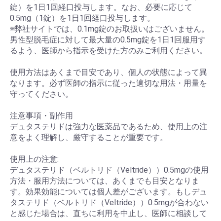
錠）を1日1回経口投与します。なお、必要に応じて
0.5mg（1錠）を1日1回経口投与します。
※弊社サイトでは、0.1mg錠のお取扱いはございません。
男性型脱毛症に対して最大量の0.5mg錠を1日1回服用す
るよう、医師から指示を受けた方のみご利用ください。
使用方法はあくまで目安であり、個人の状態によって異
なります。必ず医師の指示に従った適切な用法・用量を
守ってください。
注意事項・副作用
デュタステリドは強力な医薬品であるため、使用上の注
意をよく理解し、厳守することが重要です。
使用上の注意:
デュタステリド（ベルトリド（Veltride））0.5mgの使用
方法・服用方法については、あくまでも目安となりま
す。効果効能については個人差がございます。もしデュ
タステリド（ベルトリド（Veltride））0.5mgが合わない
と感じた場合は、直ちに利用を中止し、医師に相談して