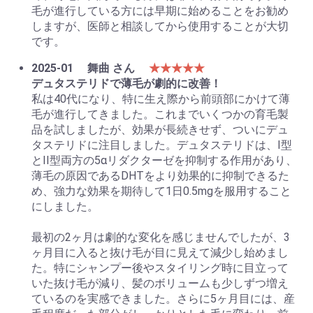
毛が進行している方には早期に始めることをお勧め
しますが、医師と相談してから使用することが大切
です。
2025-01
舞曲 さん
★★★★★
デュタステリドで薄毛が劇的に改善！
私は40代になり、特に生え際から前頭部にかけて薄
毛が進行してきました。これまでいくつかの育毛製
品を試しましたが、効果が長続きせず、ついにデュ
タステリドに注目しました。デュタステリドは、I型
とII型両方の5αリダクターゼを抑制する作用があり、
薄毛の原因であるDHTをより効果的に抑制できるた
め、強力な効果を期待して1日0.5mgを服用すること
にしました。
最初の2ヶ月は劇的な変化を感じませんでしたが、3
ヶ月目に入ると抜け毛が目に見えて減少し始めまし
た。特にシャンプー後やスタイリング時に目立って
いた抜け毛が減り、髪のボリュームも少しずつ増え
ているのを実感できました。さらに5ヶ月目には、産