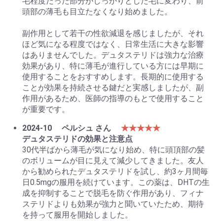
毛程度だった部分がしっかりとした毛に変わり、前
頭部の薄毛も目立たなくなり始めました。
副作用として若干の性欲減退を感じましたが、それ
ほど気になる程度ではなく、日常生活に大きな影響
はありませんでした。デュタステリドは強力な治療
効果があり、特に薄毛が進行している方には早期に
使用することをおすすめします。長期的に使用する
ことが効果を持続させる鍵だと実感しましたが、副
作用があるため、医師の指導のもとで使用すること
が重要です。
2024-10
ペルシュ さん
★★★★★
デュタステリドの効果と注意点
30代半ばから薄毛が気になり始め、特に頭頂部の髪
のボリュームが目に見えて減少してきました。友人
から勧められたデュタステリドを試し、約3ヶ月間毎
日0.5mgの服用を続けています。この薬は、DHTの生
成を抑制することで脱毛を防ぐ作用があり、フィナ
ステリドよりも効果が強力と聞いていたため、期待
を持って服用を開始しました。