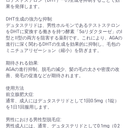
ロテストステロン（DHT）**の生成を抑制することで効
果を発揮します。
DHT生成の強力な抑制:
デュタステリドは、男性ホルモンであるテストステロン
をDHTに変換する働きを持つ酵素「5αリダクターゼ」のI
型とII型の両方を阻害する薬剤です。これにより、AGAの
進行に深く関わるDHTの生成を効果的に抑制し、毛包の
ミニチュアリゼーション（縮小）を防ぎます。
期待される効果:
AGAの進行抑制、脱毛の減少、髪の毛の太さや密度の改
善、発毛の促進などが期待されます。
使用方法
前立腺肥大症:
通常、成人にはデュタステリドとして1回0.5mg（1錠）
を1日1回服用します。
男性における男性型脱毛症:
男性成人には、通常、デュタステリドとして0.1mg（0.2