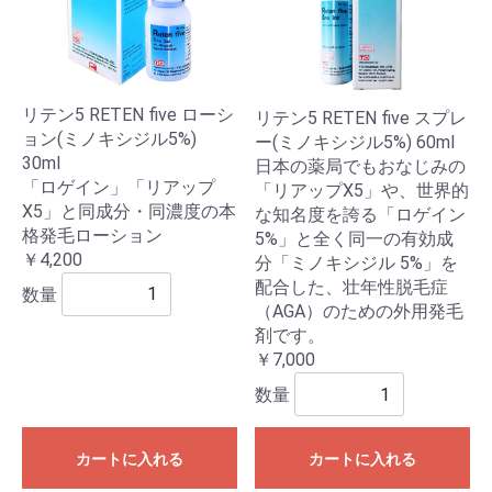
リテン5 RETEN five ローシ
リテン5 RETEN five スプレ
ョン(ミノキシジル5%)
ー(ミノキシジル5%) 60ml
30ml
日本の薬局でもおなじみの
「ロゲイン」「リアップ
「リアップX5」や、世界的
X5」と同成分・同濃度の本
な知名度を誇る「ロゲイン
格発毛ローション
5%」と全く同一の有効成
￥4,200
分「ミノキシジル 5%」を
配合した、壮年性脱毛症
数量
（AGA）のための外用発毛
剤です。
￥7,000
数量
カートに入れる
カートに入れる