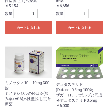
性型脱毛症)治療薬
療薬
￥5,154
￥6,656
数量
数量
カートに入れる
カートに入れる
ミノックス10 10mg 300
デュタステリド
錠
(Dutanol)0.5mg 100錠
ミノキシジルの経口薬(飲
ザガーロ、アボルブと同成
み薬) AGA(男性型脱毛症)治
分デュタステリド0.5mg
療薬
￥6,000