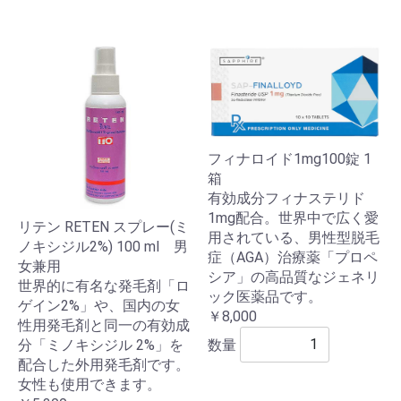
フィナロイド1mg100錠 1
箱
有効成分フィナステリド
1mg配合。世界中で広く愛
リテン RETEN スプレー(ミ
用されている、男性型脱毛
ノキシジル2%) 100 ml 男
症（AGA）治療薬「プロペ
女兼用
シア」の高品質なジェネリ
世界的に有名な発毛剤「ロ
ック医薬品です。
ゲイン2%」や、国内の女
￥8,000
性用発毛剤と同一の有効成
数量
分「ミノキシジル 2%」を
配合した外用発毛剤です。
女性も使用できます。