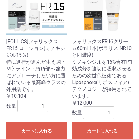
[FOLLICS]フォリックス
フォリックスFR16クリー
FR15 ローション(ミノキシ
ム60ml 1本(ポラリス NR10
ジル15％)
と同濃度)
特に進行が進んだ生え際・
ミノキシジルを16%含有!有
M字ライン・頭頂部へ強力
効成分を適切に吸収させる
にアプローチしたい方に選
ための次世代技術である
ばれている最高峰クラスの
Liposphere(リポスフィア)
外用薬です。
テクノロジーが採用されて
￥10,104
います。
￥12,000
数量
数量
カートに入れる
カートに入れる