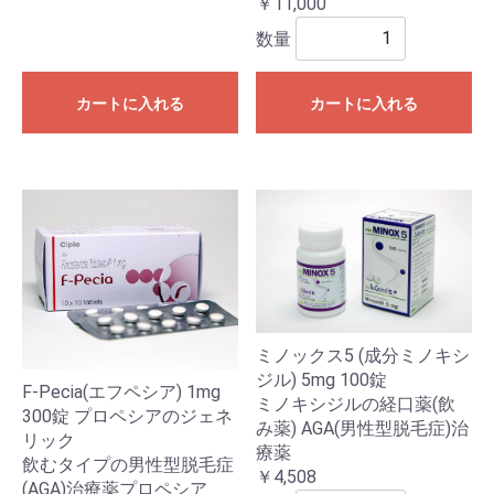
￥11,000
数量
カートに入れる
カートに入れる
ミノックス5 (成分ミノキシ
ジル) 5mg 100錠
F-Pecia(エフペシア) 1mg
ミノキシジルの経口薬(飲
300錠 プロペシアのジェネ
み薬) AGA(男性型脱毛症)治
リック
療薬
飲むタイプの男性型脱毛症
￥4,508
(AGA)治療薬プロペシア