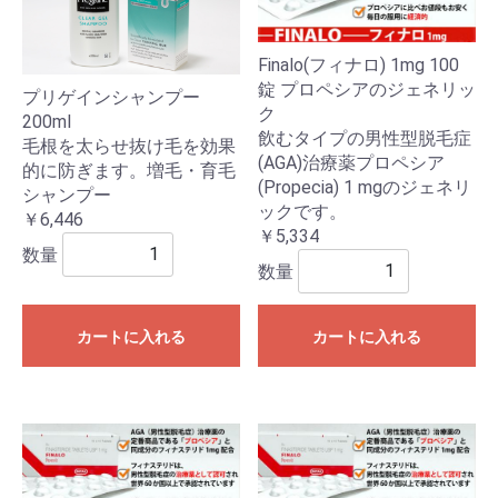
Finalo(フィナロ) 1mg 100
錠 プロペシアのジェネリッ
プリゲインシャンプー
ク
200ml
飲むタイプの男性型脱毛症
毛根を太らせ抜け毛を効果
(AGA)治療薬プロペシア
的に防ぎます。増毛・育毛
(Propecia) 1 mgのジェネリ
シャンプー
ックです。
￥6,446
￥5,334
数量
数量
カートに入れる
カートに入れる