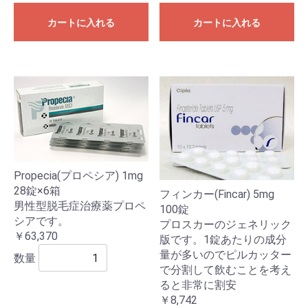
カートに入れる
カートに入れる
Propecia(プロペシア) 1mg
28錠×6箱
フィンカー(Fincar) 5mg
男性型脱毛症治療薬プロペ
100錠
シアです。
プロスカーのジェネリック
￥63,370
版です。1錠あたりの成分
量が多いのでピルカッター
数量
で分割して飲むことを考え
ると非常に割安
￥8,742