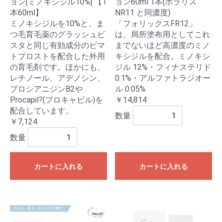
ョン[ミノキシジル10%] 【1
ョン60ml 1本(ポラリス
本60ml】
NR11 と同濃度)
ミノキシジルを10%と、ま
「フォリックスFR12」
つ毛育毛薬のグラッシュビ
は、局所塗布用としてこれ
スタと同じ有効成分のビマ
までないほど高濃度のミノ
トプロストを配合した外用
キシジルを配合。ミノキシ
の育毛剤です。ほかにも、
ジル 12%・フィナステリド
レチノール、アデノシン、
0.1%・アルファトラジオー
プロシアニジンB2や
ル 0.05%
Procapil?(プロキャピル)を
￥14,814
配合しています。
数量
￥7,124
数量
カートに入れる
カートに入れる