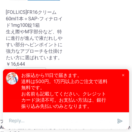
[FOLLICS]FR16クリーム
60ml1本＋SAP-フィナロイ
ド1mg100錠1箱
生え際やM字部分など、特
に進行が進んで液だれしや
すい部分へピンポイントに
強力なアプローチを仕掛け
たい方に選ばれています。
￥16,644
数量
カートに入れる
フィンペシアは、フィナステリドを有効成分とする、飲むタイプの
AGA(男性型脱毛症)治療薬として知られている「プロペシア」のジェネ