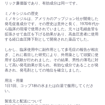
リック廉価版であり、有効成分は同一です。
ミノキシジルの歴史
ミノキシジルは、アメリカのアップジョン社が開発した
発毛促進成分です。その歴史は意外と長く、1970年代か
ら臨床の現場で使用されていました。元々は毛細血管を
拡張させて血圧を下げる効果があり、高血圧患者に使用
する経口血圧降下剤として開発された薬品でした。
しかし、臨床使用中に副作用として多毛症の報告が相次
ぎ、これに着目した研究により、外用薬として頭髪に使
用する試験が行われました。その結果、男性の薄毛に対
して高い発毛効果が見られ、有効な成分であることが発
表され、発毛剤としての地位を確立しました。
用法・用量
1日1回、コップ1杯の水または白湯で服用してくださ
い。
製造元と配送について