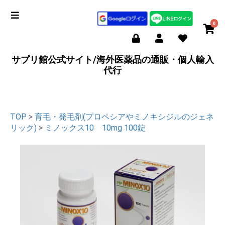
0
サプリ館公式サイト/海外医薬品の通販・個人輸入
代行
TOP
>
育毛・発毛剤(プロペシアやミノキシジルのジェネ
リック)
>
ミノックス10 10mg 100錠