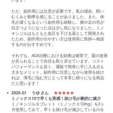
います。
ただ、副作用には注意が必要です。私の場合、軽い
むくみと動悸を感じることがありました。また、体
毛が濃くなるという副作用も経験し、腕や足の毛が
目立つようになった点は少し気になりました。ミノ
キシジルはもともと血圧を下げる薬として開発され
たため、副作用が出やすい方は使用前に医師へ相談
するのがおすすめです。
それでも、AGA治療における効果は確実で、髪の改善
が見られることで自信も取り戻せています。コスト
パフォーマンスも良く、通販で簡単に手に入る点も
大きなメリット。副作用に注意しながら使用を続け
れば、薄毛に悩む方にとって非常に頼りになる商品
だと思います！
2025-01
うゆ さん
★★★★★
ミノックス10で早くも実感！抜け毛が劇的に減少
ミノキシジルタブレット（ミノックス10mg）を2ヶ
月使用してみて、早くも抜け毛が減少しているのを