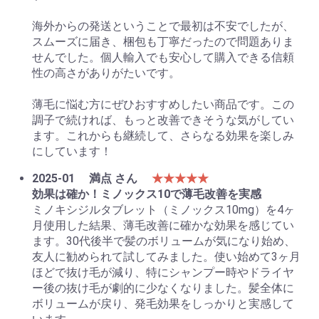
海外からの発送ということで最初は不安でしたが、
スムーズに届き、梱包も丁寧だったので問題ありま
せんでした。個人輸入でも安心して購入できる信頼
性の高さがありがたいです。
薄毛に悩む方にぜひおすすめしたい商品です。この
調子で続ければ、もっと改善できそうな気がしてい
ます。これからも継続して、さらなる効果を楽しみ
にしています！
2025-01
満点 さん
★★★★★
効果は確か！ミノックス10で薄毛改善を実感
ミノキシジルタブレット（ミノックス10mg）を4ヶ
月使用した結果、薄毛改善に確かな効果を感じてい
ます。30代後半で髪のボリュームが気になり始め、
友人に勧められて試してみました。使い始めて3ヶ月
ほどで抜け毛が減り、特にシャンプー時やドライヤ
ー後の抜け毛が劇的に少なくなりました。髪全体に
ボリュームが戻り、発毛効果をしっかりと実感して