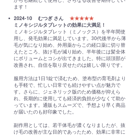
からも継続して使用し、さらなる改善を期待してい
ます！
2024-10
むつぎ さん
★★★★★
ミノキシジルタブレットの効果に大満足！
ミノキシジルタブレット（ミノックス）を半年間使
用し、発毛効果に満足しています。30代後半から薄
毛が気になり始め、外用薬からこの経口薬に切り替
えたところ、抜け毛が減り始め、半年後には髪全体
にボリュームとコシが出てきました。特に頭頂部が
改善され、自信を取り戻せたのは嬉しい限りです。
服用方法は1日1錠で済むため、塗布型の育毛剤より
も手軽で、忙しい日常でも続けやすい点が魅力で
す。さらに、ジェネリック版のため価格が抑えら
れ、長期的に使用しても経済的負担が少なくて助か
っています。通販もスムーズで、予想より早く商品
が届いたのも好印象でした。
副作用としては、若干体毛が濃くなりましたが、抜
け毛の改善が主な目的であったため、効果に非常に