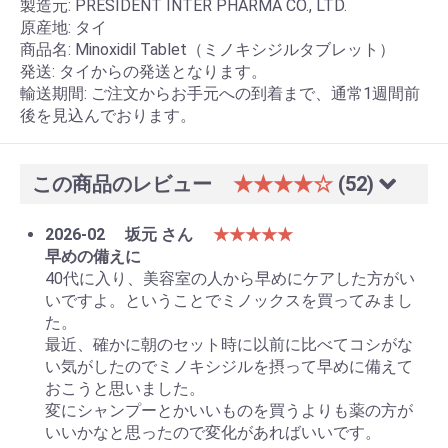
製造元: PRESIDENT INTER PHARMA CO., LTD.
原産地: タイ
商品名: Minoxidil Tablet（ミノキシジルタブレット）
発送: タイからの発送となります。
輸送期間: ご注文からお手元への到着まで、通常1週間前
後を見込んでおります。
この商品のレビュー
★★★★☆
(52)
2026-02
坂元 さん
★★★★★
早めの備えに
40代に入り、美容室の人から早めにケアした方がい
いですよ。ということでミノックスを買ってみまし
た。
最近、確かに朝のセット時に以前に比べてコシがな
い気がしたのでミノキシジルを摂って早めに備えて
おこうと思いました。
変にシャンプーとかいいものを買うよりも薬の方が
いいかなと思ったので変化があればいいです。