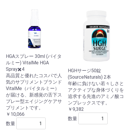
HGAスプレー 30ml (バイタ
ルミー) VitalMe HGA
Spray✖️4
HGHサージ50錠
高品質と優れたコスパで人
(SourceNaturals) 2本
気のサプリメントブランド
年齢に負けない若々しさと
VitalMe（バイタルミー）
アクティブな身体づくりを
が届ける、新感覚の舌下ス
追求する先進のアミノ酸コ
プレー型エイジングケアサ
ンプレックスです。
プリメントです。
￥9,382
￥10,066
数量
数量