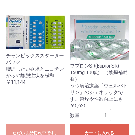
チャンピックススターター
パック
ブプロンSR(BupronSR)
喫煙したい欲求とニコチン
150mg 100錠 （禁煙補助
からの離脱症状を緩和
薬）
￥11,144
うつ病治療薬「ウェルバト
リン」のジェネリックで
す。禁煙や性欲向上にも
￥6,626
数量
ただいま品切れ中です。
カートに入れる