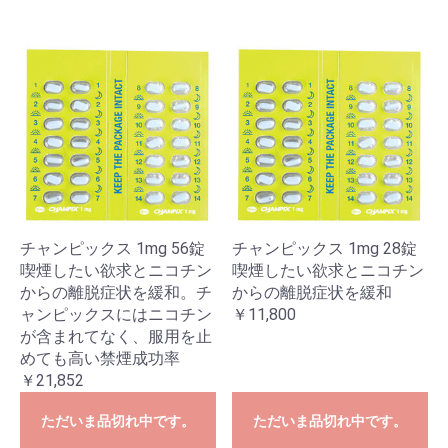
チャンピックス 1mg 56錠
チャンピックス 1mg 28錠
喫煙したい欲求とニコチン
喫煙したい欲求とニコチン
からの離脱症状を緩和。チ
からの離脱症状を緩和
ャンピックスにはニコチン
￥11,800
が含まれてなく、服用を止
めても高い禁煙成功率
￥21,852
ただいま品切れ中です。
ただいま品切れ中です。