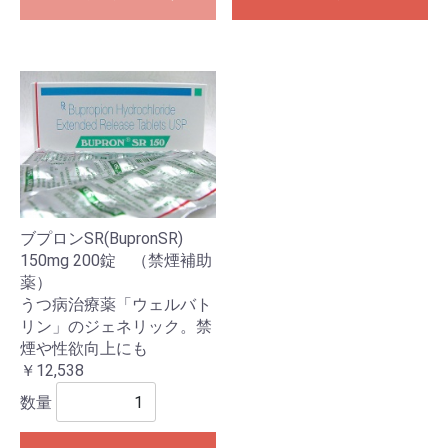
ブプロンSR(BupronSR)
150mg 200錠 （禁煙補助
薬）
うつ病治療薬「ウェルバト
リン」のジェネリック。禁
煙や性欲向上にも
￥12,538
数量