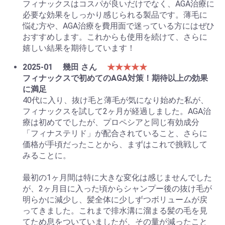
フィナックスはコスパが良いだけでなく、AGA治療に
必要な効果をしっかり感じられる製品です。薄毛に
悩む方や、AGA治療を費用面で迷っている方にはぜひ
おすすめします。これからも使用を続けて、さらに
嬉しい結果を期待しています！
2025-01
幾田 さん
★★★★★
フィナックスで初めてのAGA対策！期待以上の効果
に満足
40代に入り、抜け毛と薄毛が気になり始めた私が、
フィナックスを試して2ヶ月が経過しました。AGA治
療は初めてでしたが、プロペシアと同じ有効成分
「フィナステリド」が配合されていること、さらに
価格が手頃だったことから、まずはこれで挑戦して
みることに。
最初の1ヶ月間は特に大きな変化は感じませんでした
が、2ヶ月目に入った頃からシャンプー後の抜け毛が
明らかに減少し、髪全体に少しずつボリュームが戻
ってきました。これまで排水溝に溜まる髪の毛を見
てため息をついていましたが、その量が減ったこと