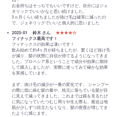
お金持ちはそっちでもいいですけど、自分にはジェ
ネリックでいいかなと思い続けました。
3ヵ月くらい経ちましたが抜け毛は確実に減ったの
で、ジェネリックでいいと個人的に思いました
2025-01
鈴木 さん
★★★★☆
フィナックス最高です！
フィナックスの効果は凄いです！
飲み始めて約4ヶ月が経ちましたが、驚くほど抜け毛
が減り、髪の状態に自信が持てるようになってきま
した。プロペシア系ということで成分や効果に期待
して購入しましたが、実際に使ってみて確かな効果
を実感しています。
まず、抜け毛の減少が一番の変化です。 シャンプー
の際に指に絡む髪の量や、枕元に落ちている髪が目
に見えて減ってきました。これまでは鏡を見るたび
に気になっていたつむじ周りや生え際も、最近は地
肌が少しずつ目立たなくなり、髪の密度が増してき
たように感じます。