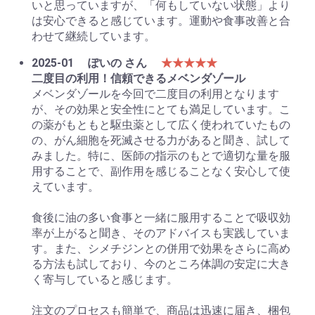
いと思っていますが、「何もしていない状態」より
は安心できると感じています。運動や食事改善と合
わせて継続しています。
2025-01
ぽいの さん
★★★★★
二度目の利用！信頼できるメベンダゾール
メベンダゾールを今回で二度目の利用となります
が、その効果と安全性にとても満足しています。こ
の薬がもともと駆虫薬として広く使われていたもの
の、がん細胞を死滅させる力があると聞き、試して
みました。特に、医師の指示のもとで適切な量を服
用することで、副作用を感じることなく安心して使
えています。
食後に油の多い食事と一緒に服用することで吸収効
率が上がると聞き、そのアドバイスも実践していま
す。また、シメチジンとの併用で効果をさらに高め
る方法も試しており、今のところ体調の安定に大き
く寄与していると感じます。
注文のプロセスも簡単で、商品は迅速に届き、梱包