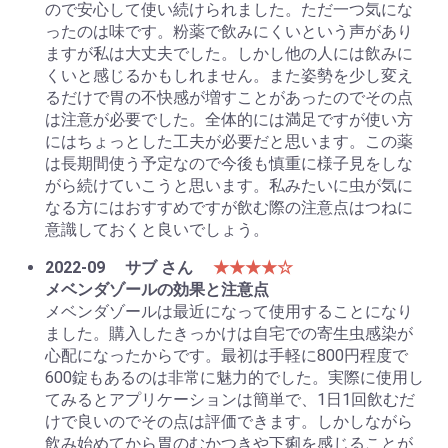
ので安心して使い続けられました。ただ一つ気にな
ったのは味です。粉薬で飲みにくいという声があり
ますが私は大丈夫でした。しかし他の人には飲みに
くいと感じるかもしれません。また姿勢を少し変え
るだけで胃の不快感が増すことがあったのでその点
は注意が必要でした。全体的には満足ですが使い方
にはちょっとした工夫が必要だと思います。この薬
は長期間使う予定なので今後も慎重に様子見をしな
がら続けていこうと思います。私みたいに虫が気に
なる方にはおすすめですが飲む際の注意点はつねに
意識しておくと良いでしょう。
2022-09
サブ さん
★★★★☆
メベンダゾールの効果と注意点
メベンダゾールは最近になって使用することになり
ました。購入したきっかけは自宅での寄生虫感染が
心配になったからです。最初は手軽に800円程度で
600錠もあるのは非常に魅力的でした。実際に使用し
てみるとアプリケーションは簡単で、1日1回飲むだ
けで良いのでその点は評価できます。しかしながら
飲み始めてから胃のむかつきや下痢を感じることが