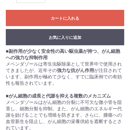
カートに入れる
お気に入りに追加
■
副作用が少なく安全性の高い駆虫薬が持つ、がん細胞
への強力な抑制作用
メベンダゾールは寄生虫駆除薬として世界中で使用され
てきましたが、近年その
強力な抗がん作用
が注目されて
います。副作用が極めて少なく、すでに臨床例での有効
性も報告されています。
■
がん細胞の成長と代謝を抑える複数のメカニズム
メベンダゾールはがん細胞の分裂に不可欠な微小管を阻
害し、細胞分裂を抑制。また、がん細胞のエネルギー代
謝を妨げることでも増殖を防ぎます。さらに、腫瘍への
血管新生を阻止し、がん細胞の栄養供給を遮断するとさ
れています。