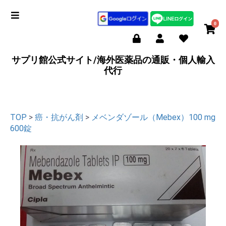
0
サプリ館公式サイト/海外医薬品の通販・個人輸入
代行
TOP
>
癌・抗がん剤
>
メベンダゾール（Mebex）100 mg
600錠