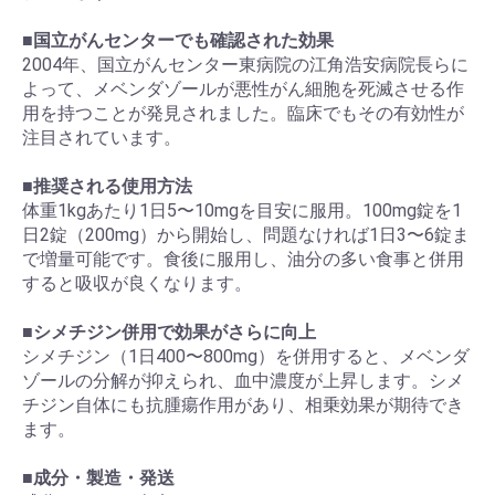
■
国立がんセンターでも確認された効果
2004年、国立がんセンター東病院の江角浩安病院長らに
よって、メベンダゾールが悪性がん細胞を死滅させる作
用を持つことが発見されました。臨床でもその有効性が
注目されています。
■
推奨される使用方法
体重1kgあたり1日5〜10mgを目安に服用。100mg錠を1
日2錠（200mg）から開始し、問題なければ1日3〜6錠ま
で増量可能です。食後に服用し、油分の多い食事と併用
すると吸収が良くなります。
■
シメチジン併用で効果がさらに向上
シメチジン（1日400〜800mg）を併用すると、メベンダ
ゾールの分解が抑えられ、血中濃度が上昇します。シメ
チジン自体にも抗腫瘍作用があり、相乗効果が期待でき
ます。
■
成分・製造・発送