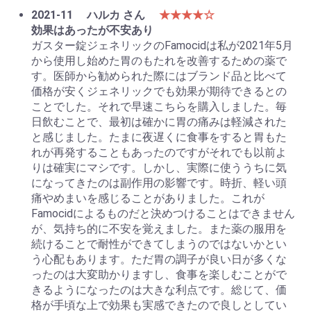
2021-11
ハルカ さん
★★★★☆
効果はあったが不安あり
ガスター錠ジェネリックのFamocidは私が2021年5月
から使用し始めた胃のもたれを改善するための薬で
す。医師から勧められた際にはブランド品と比べて
価格が安くジェネリックでも効果が期待できるとの
ことでした。それで早速こちらを購入しました。毎
日飲むことで、最初は確かに胃の痛みは軽減された
と感じました。たまに夜遅くに食事をすると胃もた
れが再発することもあったのですがそれでも以前よ
りは確実にマシです。しかし、実際に使ううちに気
になってきたのは副作用の影響です。時折、軽い頭
痛やめまいを感じることがありました。これが
Famocidによるものだと決めつけることはできません
が、気持ち的に不安を覚えました。また薬の服用を
続けることで耐性ができてしまうのではないかとい
う心配もあります。ただ胃の調子が良い日が多くな
ったのは大変助かりますし、食事を楽しむことがで
きるようになったのは大きな利点です。総じて、価
格が手頃な上で効果も実感できたので良しとしてい