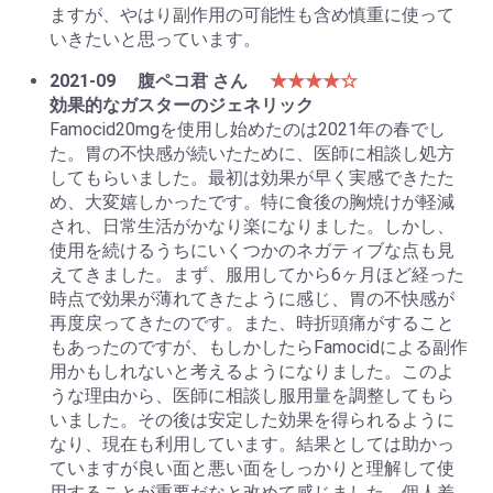
ますが、やはり副作用の可能性も含め慎重に使って
いきたいと思っています。
2021-09
腹ペコ君 さん
★★★★☆
効果的なガスターのジェネリック
Famocid20mgを使用し始めたのは2021年の春でし
た。胃の不快感が続いたために、医師に相談し処方
してもらいました。最初は効果が早く実感できたた
め、大変嬉しかったです。特に食後の胸焼けが軽減
され、日常生活がかなり楽になりました。しかし、
使用を続けるうちにいくつかのネガティブな点も見
えてきました。まず、服用してから6ヶ月ほど経った
時点で効果が薄れてきたように感じ、胃の不快感が
再度戻ってきたのです。また、時折頭痛がすること
もあったのですが、もしかしたらFamocidによる副作
用かもしれないと考えるようになりました。このよ
うな理由から、医師に相談し服用量を調整してもら
いました。その後は安定した効果を得られるように
なり、現在も利用しています。結果としては助かっ
ていますが良い面と悪い面をしっかりと理解して使
用することが重要だなと改めて感じました。個人差