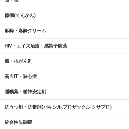
咳・喉
癲癇(てんかん)
麻酔・麻酔クリーム
HIV・エイズ治療・感染予防薬
癌・抗がん剤
高血圧・狭心症
睡眠薬・精神安定剤
抗うつ剤・抗鬱剤(パキシル,プロザック,レクサプロ)
統合性失調症