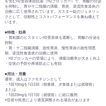
を含むH2受容体拮抗薬（H2ブロッカー）で、胃酸の分泌
を抑制し、胃や十二指腸の潰瘍、胃炎、逆流性食道炎の
治療に広く使用されています。ガスター錠のジェネリッ
クとして、信頼性とコストパフォーマンスを兼ね備えて
います。
■
特徴・効果
・胃粘膜のヒスタミンH2受容体を遮断し、胃酸の分泌を
抑制
・胃・十二指腸潰瘍、急性胃炎、慢性胃炎の急性増悪
期、逆流性食道炎の治療に使用
・H2ブロッカーの登場により、潰瘍治癒率が大きく向上
・症状の予防や再発防止にも有効
■
用法・用量
通常、成人はファモチジンとして
・1回10mgを1日2回（朝食後、夕食後または就寝前）
または
・1回20mgを1日1回（就寝前）に経口服用
※症状や疾患により適宜調整される場合があります