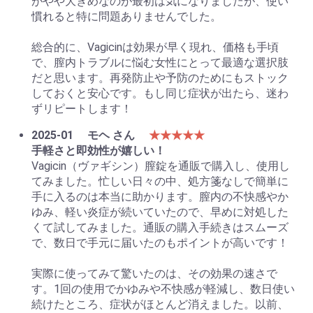
がやや大きめなのが最初は気になりましたが、使い
慣れると特に問題ありませんでした。
総合的に、Vagicinは効果が早く現れ、価格も手頃
で、膣内トラブルに悩む女性にとって最適な選択肢
だと思います。再発防止や予防のためにもストック
しておくと安心です。もし同じ症状が出たら、迷わ
ずリピートします！
2025-01
モヘ さん
★★★★★
手軽さと即効性が嬉しい！
Vagicin（ヴァギシン）膣錠を通販で購入し、使用し
てみました。忙しい日々の中、処方箋なしで簡単に
手に入るのは本当に助かります。膣内の不快感やか
ゆみ、軽い炎症が続いていたので、早めに対処した
くて試してみました。通販の購入手続きはスムーズ
で、数日で手元に届いたのもポイントが高いです！
実際に使ってみて驚いたのは、その効果の速さで
す。1回の使用でかゆみや不快感が軽減し、数日使い
続けたところ、症状がほとんど消えました。以前、