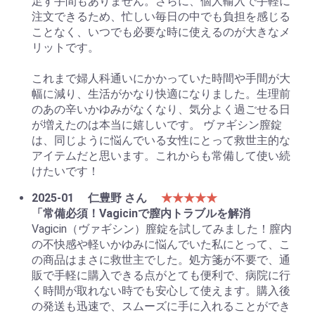
足す手間もありません。さらに、個人輸入で手軽に
注文できるため、忙しい毎日の中でも負担を感じる
ことなく、いつでも必要な時に使えるのが大きなメ
リットです。
これまで婦人科通いにかかっていた時間や手間が大
幅に減り、生活がかなり快適になりました。生理前
のあの辛いかゆみがなくなり、気分よく過ごせる日
が増えたのは本当に嬉しいです。 ヴァギシン膣錠
は、同じように悩んでいる女性にとって救世主的な
アイテムだと思います。これからも常備して使い続
けたいです！
2025-01
仁豊野 さん
★★★★★
「常備必須！Vagicinで膣内トラブルを解消
Vagicin（ヴァギシン）膣錠を試してみました！膣内
の不快感や軽いかゆみに悩んでいた私にとって、こ
の商品はまさに救世主でした。処方箋が不要で、通
販で手軽に購入できる点がとても便利で、病院に行
く時間が取れない時でも安心して使えます。購入後
の発送も迅速で、スムーズに手に入れることができ