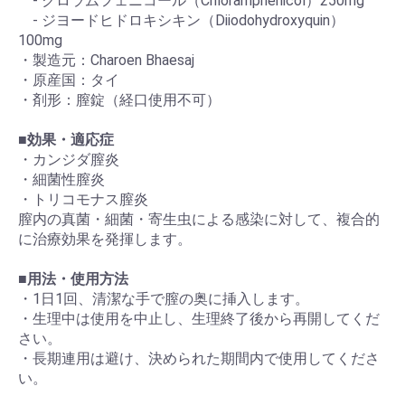
- クロラムフェニコール（Chloramphenicol）250mg
- ジヨードヒドロキシキン（Diiodohydroxyquin）
100mg
・製造元：Charoen Bhaesaj
・原産国：タイ
・剤形：膣錠（経口使用不可）
■
効果・適応症
・カンジダ膣炎
・細菌性膣炎
・トリコモナス膣炎
膣内の真菌・細菌・寄生虫による感染に対して、複合的
に治療効果を発揮します。
■
用法・使用方法
・1日1回、清潔な手で膣の奥に挿入します。
・生理中は使用を中止し、生理終了後から再開してくだ
さい。
・長期連用は避け、決められた期間内で使用してくださ
い。