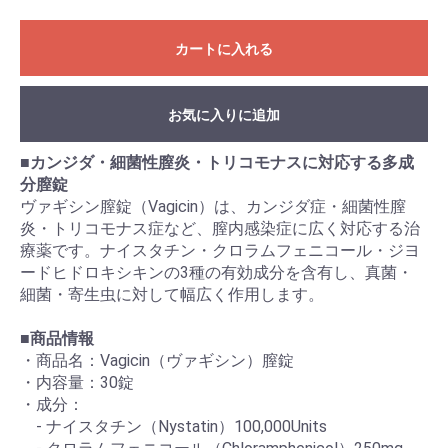
カートに入れる
お気に入りに追加
■
カンジダ・細菌性膣炎・トリコモナスに対応する多成
分膣錠
ヴァギシン膣錠（Vagicin）は、カンジダ症・細菌性膣
炎・トリコモナス症など、膣内感染症に広く対応する治
療薬です。ナイスタチン・クロラムフェニコール・ジヨ
ードヒドロキシキンの3種の有効成分を含有し、真菌・
細菌・寄生虫に対して幅広く作用します。
■
商品情報
・商品名：Vagicin（ヴァギシン）膣錠
・内容量：30錠
・成分：
- ナイスタチン（Nystatin）100,000Units