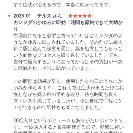
すぐ症状が治まるので、本当に助かってます。
2025-01
チルス さん
★★★★★
カンジダのかゆみに即効！時間も節約できて大助か
り
生理前になると必ずと言っていいほどカンジダのよ
うなかゆみに悩まされていました。そのたびに婦人
科に駆け込んで診察を受け、薬を処方してもらうと
いう面倒なプロセスを繰り返していました。でも、
自分で輸入するようになってからはその負担が一気
に軽減され、本当に助かっています。
この膣錠は効果が早く、使用したその日のうちにか
ゆみが和らぎます。 これまでは症状が出るたびに我
慢しながら婦人科の予約を取り、待ち時間も長く、
ストレスを感じていましたが、今は自宅で手軽にケ
アができるので気持ちも楽になりました。
30錠入りというボリュームもありがたいポイントで
す。 一度購入すると長期間使えるので、頻繁に買い