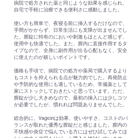
病院で処方された薬と同じような効果を感じられ、
自宅で手軽に治療できる便利さに感動しました。
使い方も簡単で、夜寝る前に挿入するだけなので、
手間がかからず、日常生活にも支障が出ませんでし
た。膣錠に特有のにおいや刺激もほとんど感じず、
使用中も快適でした。また、膣内に直接作用するタ
イプなので、全身に副作用が出る心配もなく、安全
に使えたのが嬉しいポイントです。
価格も手頃で、病院での処方や薬局で購入するより
もコストを抑えられる点が魅力的でした。再発防止
や予防的な使用にも適しているため、常備薬として
家にストックしておきたいと思っています。ただ、
膣錠が少し大きめなので、最初の挿入には少しコツ
が必要でしたが、慣れれば問題ありませんでした。
総合的に、Vagicinは効果、使いやすさ、コストのバ
ランスが取れた優秀な膣錠だと感じました。膣内の
不快感や炎症で悩んでいる方にはぜひ試してみてほ