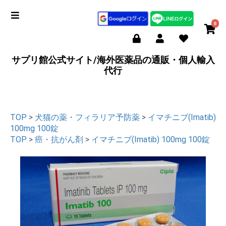
0
サプリ館公式サイト/海外医薬品の通販・個人輸入
代行
TOP
>
犬猫の薬・フィラリア予防薬
>
イマチニブ(Imatib)
100mg 100錠
TOP
>
癌・抗がん剤
>
イマチニブ(Imatib) 100mg 100錠