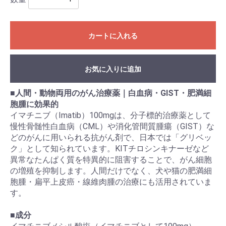
カートに入れる
お気に入りに追加
■
人間・動物両用のがん治療薬｜白血病・GIST・肥満細
胞腫に効果的
イマチニブ（Imatib）100mgは、分子標的治療薬として
慢性骨髄性白血病（CML）や消化管間質腫瘍（GIST）な
どのがんに用いられる抗がん剤で、日本では「グリベッ
ク」として知られています。KITチロシンキナーゼなど
異常なたんぱく質を特異的に阻害することで、がん細胞
の増殖を抑制します。人間だけでなく、犬や猫の肥満細
胞腫・扁平上皮癌・線維肉腫の治療にも活用されていま
す。
■
成分