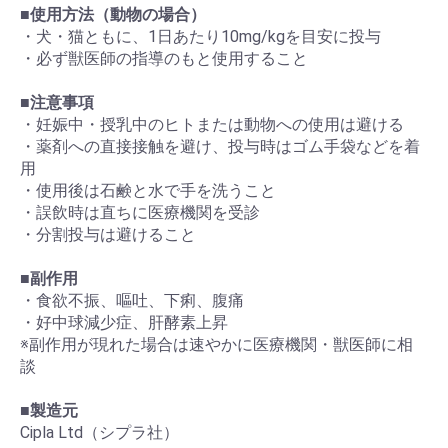
■
使用方法（動物の場合）
・犬・猫ともに、1日あたり10mg/kgを目安に投与
・必ず獣医師の指導のもと使用すること
■
注意事項
・妊娠中・授乳中のヒトまたは動物への使用は避ける
・薬剤への直接接触を避け、投与時はゴム手袋などを着
用
・使用後は石鹸と水で手を洗うこと
・誤飲時は直ちに医療機関を受診
・分割投与は避けること
■
副作用
・食欲不振、嘔吐、下痢、腹痛
・好中球減少症、肝酵素上昇
※副作用が現れた場合は速やかに医療機関・獣医師に相
談
■
製造元
Cipla Ltd（シプラ社）