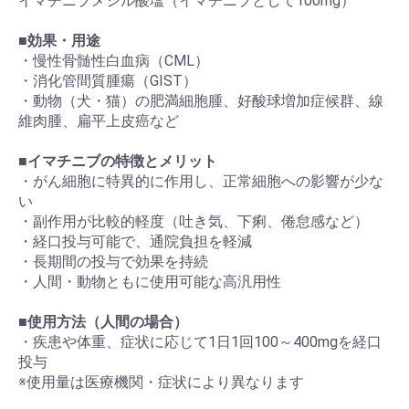
イマチニブメシル酸塩（イマチニブとして100mg）
■
効果・用途
・慢性骨髄性白血病（CML）
・消化管間質腫瘍（GIST）
・動物（犬・猫）の肥満細胞腫、好酸球増加症候群、線
維肉腫、扁平上皮癌など
■
イマチニブの特徴とメリット
・がん細胞に特異的に作用し、正常細胞への影響が少な
い
・副作用が比較的軽度（吐き気、下痢、倦怠感など）
・経口投与可能で、通院負担を軽減
・長期間の投与で効果を持続
・人間・動物ともに使用可能な高汎用性
■
使用方法（人間の場合）
・疾患や体重、症状に応じて1日1回100～400mgを経口
投与
※使用量は医療機関・症状により異なります