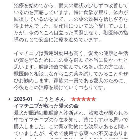
治療を始めてから、愛犬の症状が少しずつ改善して
いるのを実感しています。特に食欲が戻り、体力が
回復しているのを見て、この薬の効果を信じざるを
得ませんでした。副作用については心配していまし
たが、今のところ目立った問題はなく、獣医師の指
導のもとで安全に治療を進めています。
イマチニブは費用対効果も高く、愛犬の健康と生活
の質を守るためにこの薬を選んで本当に良かったと
思います。腫瘍治療で悩んでいる飼い主の方には、
獣医師と相談しながらこの薬を試してみることをぜ
ひお勧めします。家族の一員である愛犬のために、
今後もこの治療を続けていくつもりです。
2025-01
こうと さん
★★★★★
イマチニブが救った愛犬の命
愛犬が肥満細胞腫瘍と診断され、治療法が限られる
中でイマチニブの存在を知り、藁にもすがる思いで
購入しました。この薬が動物にも効果があると聞い
ていましたが、初めて使用する薬への不安はありま