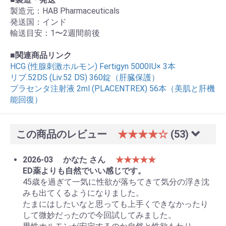
製造元：HAB Pharmaceuticals
発送国：インド
輸送目安：1〜2週間前後
■
関連商品リンク
HCG (性腺刺激ホルモン) Fertigyn 5000IU× 3本
リブ.52DS (Liv.52 DS) 360錠（肝臓保護）
プラセンタ注射液 2ml (PLACENTREX) 56本（美肌と肝機
能回復）
この商品のレビュー
★★★★☆
(53)
2026-03
かなた さん
★★★★★
ED薬よりも自然でいい感じです。
45歳を過ぎて一気に性欲が落ちてきて気分の浮き沈
みも出てくるようになりました。
たまにはしたいなと思っても上手くできなかったり
して微妙だったので今回試してみました。