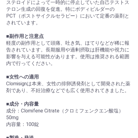
ステロイドによって一時的に停止していた自己テストス
テロン生成の回復を促進。特にボディビルダーの
PCT（ポストサイクルセラピー）において定番の薬剤と
されています。
■
副作用と注意点
軽度の副作用として頭痛、吐き気、ほてりなどが稀に報
告されています。長期服用や過剰摂取は肝機能や視力に
影響を与える可能性があります。使用は推奨される範囲
内で行ってください。
■
女性への適用
Clomisignは本来、女性の排卵誘発剤として開発された薬
剤であり、不妊治療などでも広く使用されてきました。
■
成分・内容量
成分：Clomifene Citrate（クロミフェンクエン酸塩）
50mg
内容量：100錠
■
製造・発送