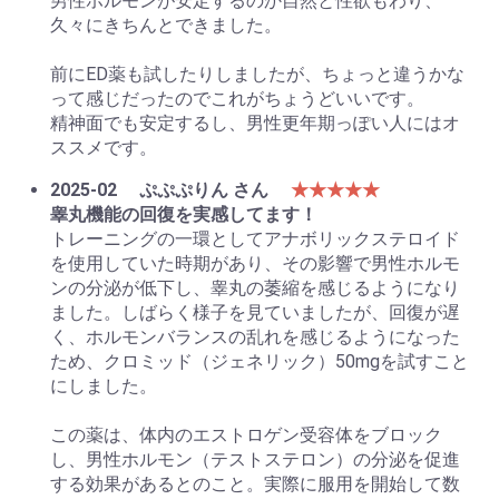
男性ホルモンが安定するのか自然と性欲もわり、
久々にきちんとできました。
前にED薬も試したりしましたが、ちょっと違うかな
って感じだったのでこれがちょうどいいです。
精神面でも安定するし、男性更年期っぽい人にはオ
ススメです。
2025-02
ぷぷぷりん さん
★★★★★
睾丸機能の回復を実感してます！
トレーニングの一環としてアナボリックステロイド
を使用していた時期があり、その影響で男性ホルモ
ンの分泌が低下し、睾丸の萎縮を感じるようになり
ました。しばらく様子を見ていましたが、回復が遅
く、ホルモンバランスの乱れを感じるようになった
ため、クロミッド（ジェネリック）50mgを試すこと
にしました。
この薬は、体内のエストロゲン受容体をブロック
し、男性ホルモン（テストステロン）の分泌を促進
する効果があるとのこと。実際に服用を開始して数