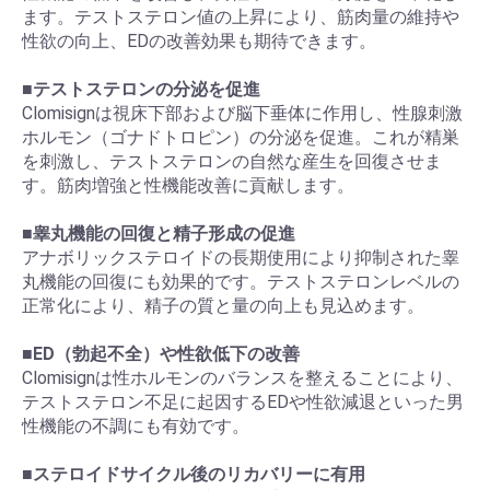
ます。テストステロン値の上昇により、筋肉量の維持や
性欲の向上、EDの改善効果も期待できます。
■
テストステロンの分泌を促進
Clomisignは視床下部および脳下垂体に作用し、性腺刺激
ホルモン（ゴナドトロピン）の分泌を促進。これが精巣
を刺激し、テストステロンの自然な産生を回復させま
す。筋肉増強と性機能改善に貢献します。
■
睾丸機能の回復と精子形成の促進
アナボリックステロイドの長期使用により抑制された睾
丸機能の回復にも効果的です。テストステロンレベルの
正常化により、精子の質と量の向上も見込めます。
■
ED（勃起不全）や性欲低下の改善
Clomisignは性ホルモンのバランスを整えることにより、
テストステロン不足に起因するEDや性欲減退といった男
性機能の不調にも有効です。
■
ステロイドサイクル後のリカバリーに有用