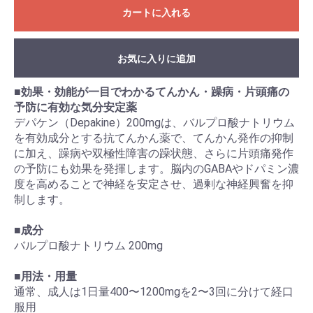
カートに入れる
お気に入りに追加
■効果・効能が一目でわかるてんかん・躁病・片頭痛の
予防に有効な気分安定薬
デパケン（Depakine）200mgは、バルプロ酸ナトリウム
を有効成分とする抗てんかん薬で、てんかん発作の抑制
に加え、躁病や双極性障害の躁状態、さらに片頭痛発作
の予防にも効果を発揮します。脳内のGABAやドパミン濃
度を高めることで神経を安定させ、過剰な神経興奮を抑
制します。
■成分
バルプロ酸ナトリウム 200mg
■用法・用量
通常、成人は1日量400〜1200mgを2〜3回に分けて経口
服用