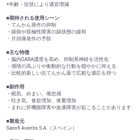
※年齢・症状により適宜増減
■期待される使用シーン
・てんかん発作の抑制
・躁病や双極性障害の躁状態の緩和
・片頭痛発作の予防
■主な特徴
・脳内GABA濃度を高め、抑制系神経を活性化
・感情の高ぶりや衝動的な行動を穏やかに抑える
・比較的新しい抗てんかん薬で広範な適応を持つ
■副作用
・眠気、めまい、倦怠感
・吐き気、食欲増加、体重増加
・まれに肝機能障害や血液障害が起こることがあります
■製造元
Sanofi Aventis S.A.（スペイン）