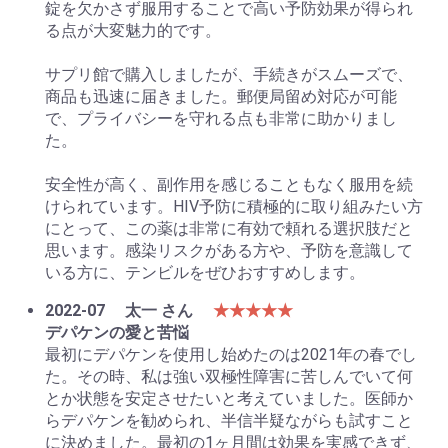
錠を欠かさず服用することで高い予防効果が得られ
る点が大変魅力的です。
サプリ館で購入しましたが、手続きがスムーズで、
商品も迅速に届きました。郵便局留め対応が可能
で、プライバシーを守れる点も非常に助かりまし
た。
安全性が高く、副作用を感じることもなく服用を続
けられています。HIV予防に積極的に取り組みたい方
にとって、この薬は非常に有効で頼れる選択肢だと
思います。感染リスクがある方や、予防を意識して
いる方に、テンビルをぜひおすすめします。
2022-07
太一 さん
★★★★★
デパケンの愛と苦悩
最初にデパケンを使用し始めたのは2021年の春でし
た。その時、私は強い双極性障害に苦しんでいて何
とか状態を安定させたいと考えていました。医師か
らデパケンを勧められ、半信半疑ながらも試すこと
に決めました。最初の1ヶ月間は効果を実感できず、