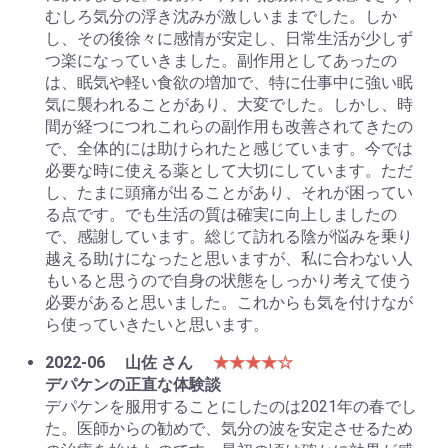
むしろ気分の浮き沈みが激しいままでした。しか
し、その後徐々に感情が安定し、日常生活が少しず
つ楽になっていきました。副作用としてあったの
は、眠気や軽い食欲の増加で、特に仕事中に強い眠
気に襲われることがあり、大変でした。しかし、時
間が経つにつれこれらの副作用も改善されてきたの
で、全体的には助けられたと感じています。今では
必要な時に使える薬として大切にしています。ただ
し、たまに頭痛が出ることがあり、それが困ってい
る点です。でも生活の質は確実に向上しましたの
で、感謝しています。総じて訪れる陰が悩みを乗り
越える助けになったと思いますが、私に合わない人
もいると思うので自身の状態をしっかり考えて使う
必要があると思いました。これからも気を付けなが
ら使っていきたいと思います。
2022-06
山佐 さん
★★★★☆
デパケンの正直な体験談
デパケンを服用することにしたのは2021年の春でし
た。医師からの勧めで、気分の波を安定させるため