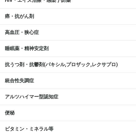
HIV・エイズ治療・感染予防薬
癌・抗がん剤
高血圧・狭心症
睡眠薬・精神安定剤
抗うつ剤・抗鬱剤(パキシル,プロザック,レクサプロ)
統合性失調症
アルツハイマー型認知症
便秘
ビタミン・ミネラル等