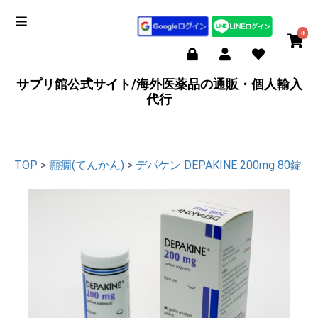
0
サプリ館公式サイト/海外医薬品の通販・個人輸入
代行
TOP
>
癲癇(てんかん)
>
デパケン DEPAKINE 200mg 80錠