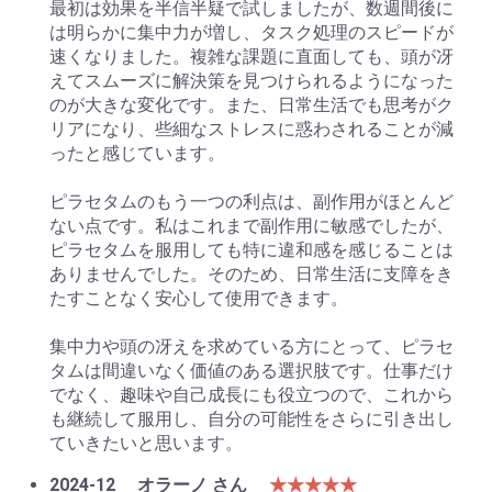
最初は効果を半信半疑で試しましたが、数週間後に
は明らかに集中力が増し、タスク処理のスピードが
速くなりました。複雑な課題に直面しても、頭が冴
えてスムーズに解決策を見つけられるようになった
のが大きな変化です。また、日常生活でも思考がク
リアになり、些細なストレスに惑わされることが減
ったと感じています。
ピラセタムのもう一つの利点は、副作用がほとんど
ない点です。私はこれまで副作用に敏感でしたが、
ピラセタムを服用しても特に違和感を感じることは
ありませんでした。そのため、日常生活に支障をき
たすことなく安心して使用できます。
集中力や頭の冴えを求めている方にとって、ピラセ
タムは間違いなく価値のある選択肢です。仕事だけ
でなく、趣味や自己成長にも役立つので、これから
も継続して服用し、自分の可能性をさらに引き出し
ていきたいと思います。
2024-12
オラーノ さん
★★★★★