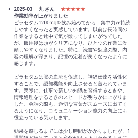
2025-03
丸 さん
★★★★★
作業効率が上がりました
ピラセタム1200mgを飲み始めてから、集中力が持続
しやすくなったと実感しています。以前は長時間の
作業をすると途中で気が散ってしまいがちでした
が、服用後は頭がクリアになり、ひとつの作業に没
頭しやすくなりました。特に、読書や勉強の際、内
容の理解が深まり、記憶の定着が良くなったように
感じます。
ピラセタムは脳の血流を促進し、神経伝達を活性化
することで、認知機能を向上させると言われていま
す。実際に、仕事で新しい知識を習得するときや、
情報処理をするときのスピードが明らかに上がりま
した。会話の際も、適切な言葉がスムーズに出てく
るようになり、コミュニケーション能力の向上にも
役立っている気がします。
効果を感じるまでには少し時間がかかりましたが、1
週間ほど続けていると変化がはっきりわかるように