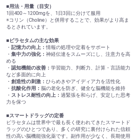
■
用法・用量（目安）
1回400～1200mgを、1日3回に分けて服用
※コリン（Choline）と併用することで、効果がより高ま
るとされています。
■
ピラセタムの主な効果
・
記憶力の向上：
情報の処理や定着をサポート
・
集中力の強化：
神経伝達をスムーズにし、注意力を高
める
・
認知機能の改善：
学習能力、判断力、計算・言語能力
など多面的に向上
・
創造性の刺激：
ひらめきやアイディア力を活性化
・
抗酸化作用：
脳の老化を防ぎ、健全な脳機能を維持
・
ストレス耐性の向上：
過緊張を和らげ、安定した思考
力を保つ
■
スマートドラッグの定番
ピラセタムは世界中で最も長く使われてきたスマートド
ラッグのひとつであり、多くの研究に裏付けられた信頼
性の高い脳機能強化薬です。副作用が少なく、長期使用