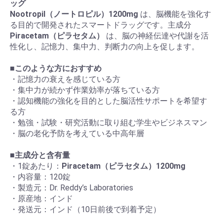
ッグ
Nootropil（ノートロピル）1200mg
は、脳機能を強化す
る目的で開発されたスマートドラッグです。主成分
Piracetam（ピラセタム）
は、脳の神経伝達や代謝を活
性化し、記憶力、集中力、判断力の向上を促します。
■
このような方におすすめ
・記憶力の衰えを感じている方
・集中力が続かず作業効率が落ちている方
・認知機能の強化を目的とした脳活性サポートを希望す
る方
・勉強・試験・研究活動に取り組む学生やビジネスマン
・脳の老化予防を考えている中高年層
■
主成分と含有量
・1錠あたり：
Piracetam（ピラセタム）1200mg
・内容量：120錠
・製造元：Dr. Reddy’s Laboratories
・原産地：インド
・発送元：インド（10日前後で到着予定）