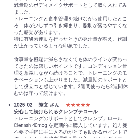
減量期のボディメイクサポートとして取り入れてみ
ました。
トレーニングと食事管理を続けながら使用したとこ
ろ、体が少しずつ引き締まり、脂肪が落ちやすくな
った感覚があります。
特に有酸素運動を行ったときの発汗量が増え、代謝
が上がっているような印象でした。
食事量を極端に減らさなくても体のラインが変わっ
てきたのは嬉しいポイントです。コンディション管
理を意識しながら続けることで、トレーニングのモ
チベーションも上がりました。減量期のサポートと
して役立つと感じています。2週間使ったら2週間休
むのは守って続けます。
2025-02
隆文 さん
★★★★★
安心して続けられるクレンブテロール
トレーニングのサポートとしてクレンブテロール
Clenash 40mcg を定期的に購入しています。処方箋
不要で手軽に手に入るのがとても助かるポイントで