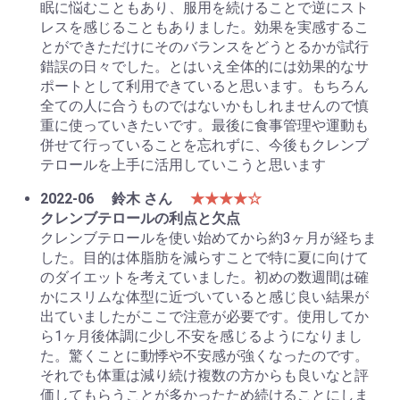
眠に悩むこともあり、服用を続けることで逆にスト
レスを感じることもありました。効果を実感するこ
とができただけにそのバランスをどうとるかが試行
錯誤の日々でした。とはいえ全体的には効果的なサ
ポートとして利用できていると思います。もちろん
全ての人に合うものではないかもしれませんので慎
重に使っていきたいです。最後に食事管理や運動も
併せて行っていることを忘れずに、今後もクレンブ
テロールを上手に活用していこうと思います
2022-06
鈴木 さん
★★★★☆
クレンブテロールの利点と欠点
クレンブテロールを使い始めてから約3ヶ月が経ちま
した。目的は体脂肪を減らすことで特に夏に向けて
のダイエットを考えていました。初めの数週間は確
かにスリムな体型に近づいていると感じ良い結果が
出ていましたがここで注意が必要です。使用してか
ら1ヶ月後体調に少し不安を感じるようになりまし
た。驚くことに動悸や不安感が強くなったのです。
それでも体重は減り続け複数の方からも良いなと評
価してもらうことが多かったため続けることにしま