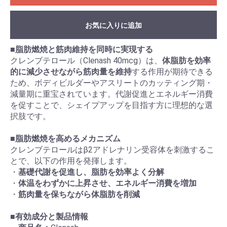
お気に入りに追加
■
脂肪燃焼と筋肉維持を同時に実現する
クレンブテロール（Clenash 40mcg）は、
体脂肪を効率
的に減少させながら筋肉量を維持
する作用が期待できる
ため、ボディビルダーやアスリートのカッティング期・
減量期に重宝されています。代謝促進とエネルギー消費
を促すことで、シェイプアップを目指す方に理想的な選
択肢です。
■
脂肪燃焼を高めるメカニズム
クレンブテロールはβ2アドレナリン受容体を刺激するこ
とで、以下の作用を発揮します。
・
基礎代謝を促進し、脂肪を効率よく分解
・
体温をわずかに上昇させ、エネルギー消費を増加
・
筋肉量を保ちながら体脂肪を削減
■
有効成分と製品情報