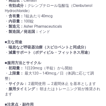
・
商品名：
Clenash
・
有効成分：
クレンブテロール塩酸塩（Clenbuterol
Hydrochloride）
・
含有量：
1錠あたり40mcg
・
内容量：
100錠
・
製造元：
Asher Pharmaceuticals
・
製造国／発送国：
インド
■
主な用途
・
喘息など呼吸器治療（スピロペントと同成分）
・
減量サポート（ボディビル・フィットネス用途）
■
服用方法とサイクル
・
初期量：
1日20mcg（半錠）から開始
・
上限量：
最大120～140mcg／日（体調に応じて調
整）
・
サイクル：
2週間使用 → 2週間休止 を基本とします
・
服用タイミング：
朝またはトレーニング前が推奨され
ます
■
注意点・副作用