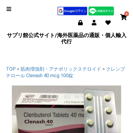
0
サプリ館公式サイト/海外医薬品の通販・個人輸入
代行
TOP
>
筋肉増強剤・アナボリックステロイド
>
クレンブ
テロール Clenash 40 mcg 100錠