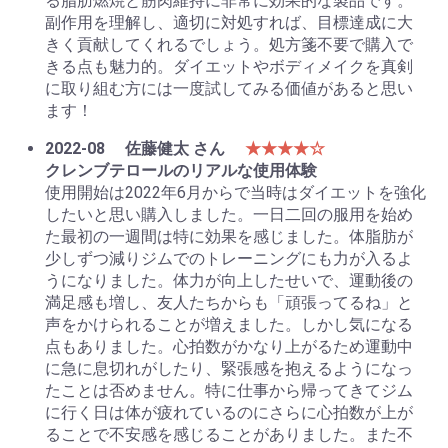
る脂肪燃焼と筋肉維持に非常に効果的な製品です。
副作用を理解し、適切に対処すれば、目標達成に大
きく貢献してくれるでしょう。処方箋不要で購入で
きる点も魅力的。ダイエットやボディメイクを真剣
に取り組む方には一度試してみる価値があると思い
ます！
2022-08
佐藤健太 さん
★★★★☆
クレンブテロールのリアルな使用体験
使用開始は2022年6月からで当時はダイエットを強化
したいと思い購入しました。一日二回の服用を始め
た最初の一週間は特に効果を感じました。体脂肪が
少しずつ減りジムでのトレーニングにも力が入るよ
うになりました。体力が向上したせいで、運動後の
満足感も増し、友人たちからも「頑張ってるね」と
声をかけられることが増えました。しかし気になる
点もありました。心拍数がかなり上がるため運動中
に急に息切れがしたり、緊張感を抱えるようになっ
たことは否めません。特に仕事から帰ってきてジム
に行く日は体が疲れているのにさらに心拍数が上が
ることで不安感を感じることがありました。また不