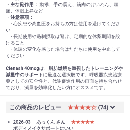
・
主な副作用：
動悸、手の震え、筋肉のけいれん、頭
痛、体温上昇など
・
注意事項：
- 心疾患や高血圧をお持ちの方は使用を避けてくださ
い
- 長期使用や過剰摂取は避け、定期的な休薬期間を設
けること
- 体調の変化を感じた場合はただちに使用を中止して
ください
Clenash 40mcg
は、
脂肪燃焼を重視したトレーニングや
減量中のサポート
に最適な選択肢です。呼吸器疾患治療
薬としての安全性と、代謝促進作用の両面を持ち合わせ
ており、減量を効率化したい方にオススメです。
この商品のレビュー
★★★★☆
(74)
2026-03
あっくん さん
★★★★★
ボディメイクサポートにいい