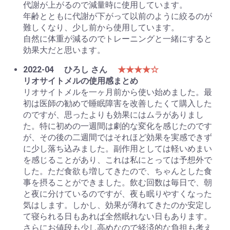
代謝が上がるので減量時に使用しています。
年齢とともに代謝が下がって以前のように絞るのが
難しくなり、少し前から使用しています。
自然に体重が減るのでトレーニングと一緒にすると
効果大だと思います。
2022-04
ひろし さん
★★★★☆
リオサイトメルの使用感まとめ
リオサイトメルを一ヶ月前から使い始めました。最
初は医師の勧めで睡眠障害を改善したくて購入した
のですが、思ったよりも効果にはムラがありまし
た。特に初めの一週間は劇的な変化を感じたのです
が、その後の二週間ではそれほど効果を実感できず
に少し落ち込みました。副作用としては軽いめまい
を感じることがあり、これは私にとっては予想外で
した。ただ食欲も増してきたので、ちゃんとした食
事を摂ることができました。飲む回数は毎日で、朝
と夜に分けているのですが、夜も眠りやすくなった
気はします。しかし、効果が薄れてきたのか安定し
て寝られる日もあれば全然眠れない日もあります。
さらにお値段も少し高めなので経済的な負担も考え