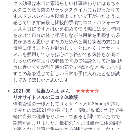
クス効果は本当に素晴らしい仕事終わりにはもちろ
んのこと寝る前のリラックスタイムにもぴったりで
すストレスレベルも以前よりだいぶ下がったように
感じています値段も比較的手頃でコストパフォーマ
ンスも良好ですとはいえ初めて使う際には少し時間
をかけて自分の体と相談しながら用量を調整する必
要があると思いますそのため私と同じ状況の方には
慎重に使うことをお勧めしますとにかくリオサイト
メルを愛用してからは心に余裕ができ気持ちが楽に
なったのが何よりの収穫ですので結論として評価は5
点に近いですが副作用の部分で4点かなと感じていま
すこの薬を通じて新しい日常を手に入れたとぜひ試
してみてほしいと思います
2021-08
佐藤ぶん太 さん
★★★★☆
リオサイトメルの口コミ体験談
体調管理の一環としてリオサイトメル25mcgを試し
てみたのは2021年の春でした。朝に1錠飲むだけで手
軽に自分の健康をサポートできると聞いていたので
期待が高まりました。最初の1ヶ月は確かに体の調子
が良くなり仕事に集中できる時間が増えて、なんと