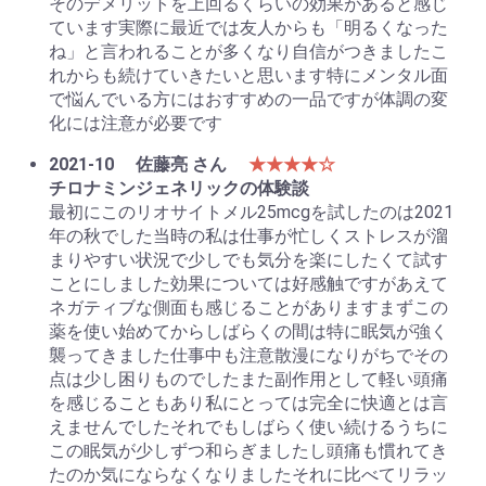
そのデメリットを上回るくらいの効果があると感じ
ています実際に最近では友人からも「明るくなった
ね」と言われることが多くなり自信がつきましたこ
れからも続けていきたいと思います特にメンタル面
で悩んでいる方にはおすすめの一品ですが体調の変
化には注意が必要です
2021-10
佐藤亮 さん
★★★★☆
チロナミンジェネリックの体験談
最初にこのリオサイトメル25mcgを試したのは2021
年の秋でした当時の私は仕事が忙しくストレスが溜
まりやすい状況で少しでも気分を楽にしたくて試す
ことにしました効果については好感触ですがあえて
ネガティブな側面も感じることがありますまずこの
薬を使い始めてからしばらくの間は特に眠気が強く
襲ってきました仕事中も注意散漫になりがちでその
点は少し困りものでしたまた副作用として軽い頭痛
を感じることもあり私にとっては完全に快適とは言
えませんでしたそれでもしばらく使い続けるうちに
この眠気が少しずつ和らぎましたし頭痛も慣れてき
たのか気にならなくなりましたそれに比べてリラッ