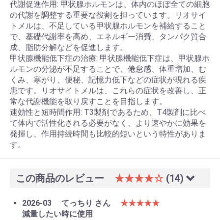
代謝促進作用: 甲状腺ホルモンは、体内のほぼ全ての細胞
の代謝を調整する重要な役割を担っています。リオサイ
トメルは、不足している甲状腺ホルモンを補給すること
で、基礎代謝率を高め、エネルギー消費、タンパク質合
成、脂肪分解などを促進します。
甲状腺機能低下症の治療: 甲状腺機能低下症は、甲状腺ホ
ルモンの分泌が不足することで、倦怠感、体重増加、む
くみ、寒がり、便秘、記憶力低下などの症状が現れる疾
患です。リオサイトメルは、これらの症状を改善し、正
常な代謝機能を取り戻すことを目指します。
速効性と短時間作用: T3製剤であるため、T4製剤に比べ
て体内で活性化される必要がなく、より速やかに効果を
発揮し、作用持続時間も比較的短いという特性がありま
す。
この商品のレビュー
★★★★☆
(14)
2026-03
てっちり さん
★★★★★
減量したい時に使用