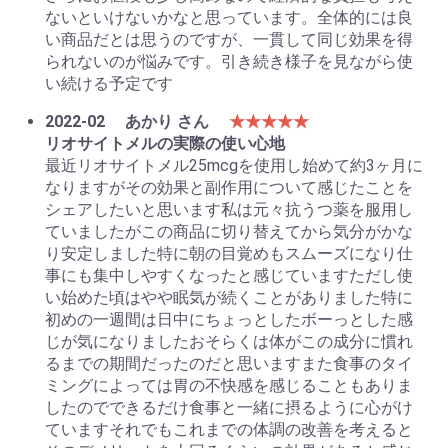
ないといけないかなと思っています。全体的には良
い商品だとは思うのですが、一貫して同じ効果を得
られないのが悩みです。引き続き様子を見ながら使
い続ける予定です
2022-02
あかり さん
★★★★★
リオサイトメルの実際の使い心地
最近リオサイトメル25mcgを使用し始めて約3ヶ月に
なりますがその効果と副作用について感じたことを
シェアしたいと思います私は元々抗うつ薬を服用し
ていましたがこの商品に切り替えてから気分がかな
り安定しました特に朝の目覚めもスムーズになり仕
事にも集中しやすくなったと感じていますただし使
い始めた頃はやや眠気が続くことがありました特に
初めの一週間は日中にちょっとしたボーっとした感
じが気になりましたおそらくは体がこの成分に慣れ
るまでの期間だったのだと思いますまた食事のタイ
ミングによっては胃の不快感を感じることもありま
したのでできるだけ食事と一緒に摂るように心がけ
ていますそれでもこれまでの体調の改善を考えると