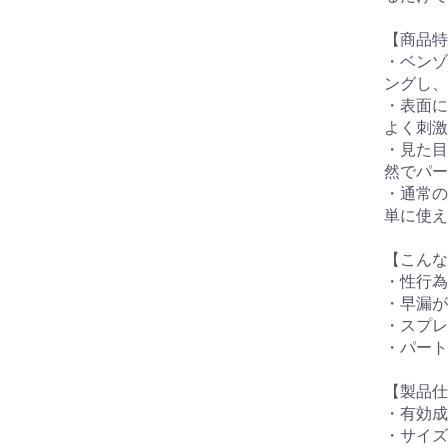
【商品特
・ベンゾ
ングし、
・表面に
よく刺激
・見た目
然でパー
・通常の
単に使え
【こんな
・性行為
・早漏が
・スプレ
・パート
【製品仕
・有効成
・サイズ