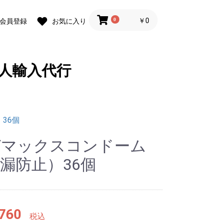
0
￥0
会員登録
お気に入り
人輸入代行
36個
ガマックスコンドーム
漏防止）36個
760
税込