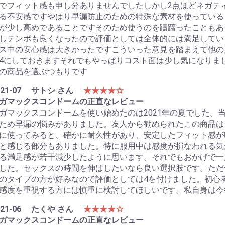
でフィット感も申し分ありませんでしたしかし2点ほどネガテ
る不安感ですやはり早漏防止のための特殊な素材を使っている
が少し高めであることですそのため使うのを躊躇ったこともあ
しテンポも良くなったので評価としては全体的には満足してい
ス中の安心感は大きかったですこういった意見を踏まえて他の
4にしておきますそれでもやっぱりコスト面は少し気になりま
の商品を選ぶつもりです
21-07
サトシ さん
★★★★☆
ガマックスコンドームの正直なレビュー
ガマックスコンドームを使い始めたのは2021年の夏でした。
ため早漏の悩みがありました。友人から勧められたこの商品は
に使ってみると、確かに耐久性があり、安定したフィット感が
と感じる部分もありました。特に服用中は感度が損なわれる気
る満足感が若干減少したように思います。それでもおかげで一
した。セックスの時間を伸ばしたいなら良い選択肢です。ただ
のタイプの方が好みなので評価としては4を付けました。初心
感度を重視する方には慎重に検討してほしいです。私自身は今
21-06
たくや さん
★★★★☆
ガマックスコンドームの正直なレビュー