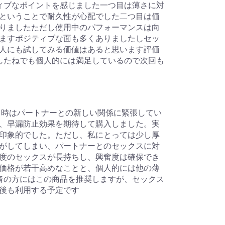
ィブなポイントを感じました一つ目は薄さに対
ということで耐久性が心配でした二つ目は価
りましたただし使用中のパフォーマンスは向
ますポジティブな面も多くありましたしセッ
人にも試してみる価値はあると思います評価
したねでも個人的には満足しているので次回も
当時はパートナーとの新しい関係に緊張してい
、早漏防止効果を期待して購入しました。実
印象的でした。ただし、私にとっては少し厚
がしてしまい、パートナーとのセックスに対
度のセックスが長持ちし、興奮度は確保でき
価格が若干高めなことと、個人的には他の薄
者の方にはこの商品を推奨しますが、セックス
後も利用する予定です