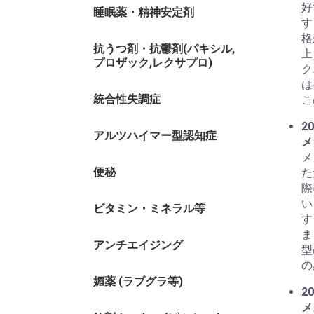
好
睡眠薬・精神安定剤
す
格
抗うつ剤・抗鬱剤(パキシル,
上
プロザック,レクサプロ)
ク
は
統合性失調症
こ
20
アルツハイマー型認知症
メ
メ
便秘
た
際
い
ビタミン・ミネラル等
す
ま
アンチエイジング
型
の
媚薬 (ラブグラ等)
20
メ