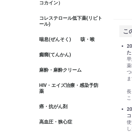
コカイン）
コレステロール低下薬(リピト
ール)
こ
喘息(ぜんそく)
咳・喉
20
た
癲癇(てんかん)
早
薬
麻酔・麻酔クリーム
つ
ま
HIV・エイズ治療・感染予防
薬
長
こ
癌・抗がん剤
20
コ
高血圧・狭心症
使
し