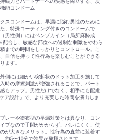
持続力とパートナーへの快感を両立する、次
機能コンドーム
クスコンドームは、早漏に悩む男性のために
た、特殊コーティング付きのコンドームで
（男性側）にはベンゾカイン（局所麻酔成
％配合し、敏感な部位への過剰な刺激をやわら
精までの時間をしっかりとコントロール。こ
、自信を持って性行為を楽しむことができる
ります。
外側には細かい突起状のドット加工を施して
入時の摩擦刺激が増強されることで、パート
感もアップ。男性だけでなく、相手にも配慮
ケア設計」で、より充実した時間を演出しま
プレーや塗布型の早漏対策とは異なり、コン
イプなので手間がかからず、バレにくく、使
のが大きなメリット。性行為の直前に装着す
、約5〜10分で効果が発揮されます。