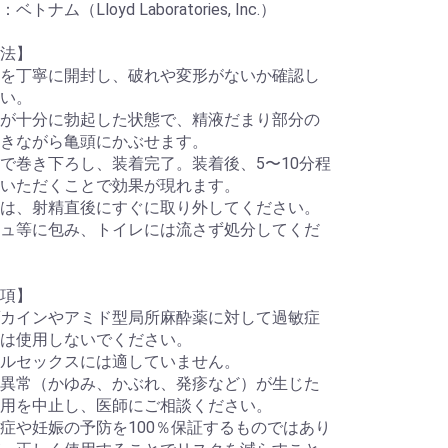
トナム（Lloyd Laboratories, Inc.）
法】
を丁寧に開封し、破れや変形がないか確認し
い。
が十分に勃起した状態で、精液だまり部分の
きながら亀頭にかぶせます。
で巻き下ろし、装着完了。装着後、5〜10分程
いただくことで効果が現れます。
は、射精直後にすぐに取り外してください。
ュ等に包み、トイレには流さず処分してくだ
項】
カインやアミド型局所麻酔薬に対して過敏症
は使用しないでください。
ルセックスには適していません。
異常（かゆみ、かぶれ、発疹など）が生じた
用を中止し、医師にご相談ください。
症や妊娠の予防を100％保証するものではあり