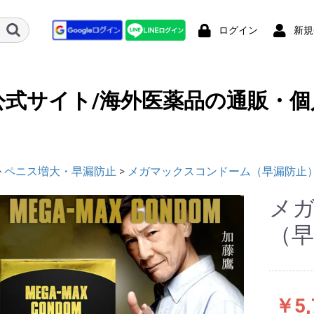
ログイン
新規
公式サイト/海外医薬品の通販・個
>
ペニス増大・早漏防止
>
メガマックスコンドーム（早漏防止）
メ
（早
￥5,