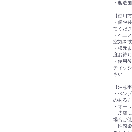
・製造国：ベ
【使用方
・個包装
てくださ
・ペニス
空気を抜
・根元ま
度お待ち
・使用後
ティッシ
さい。
【注意事
・ベンゾ
のある方
・オーラ
・皮膚に
場合は使
・性感染