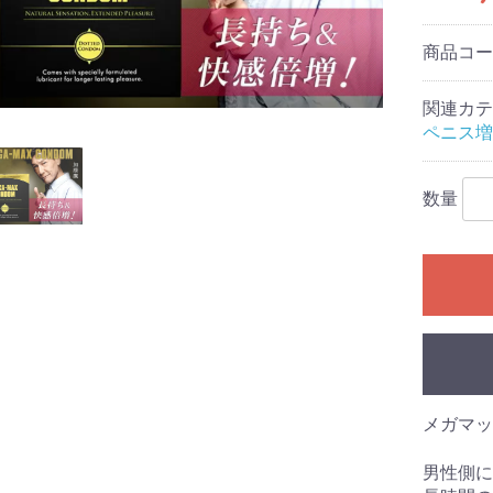
商品コ
関連カテ
ペニス増
数量
メガマッ
男性側に