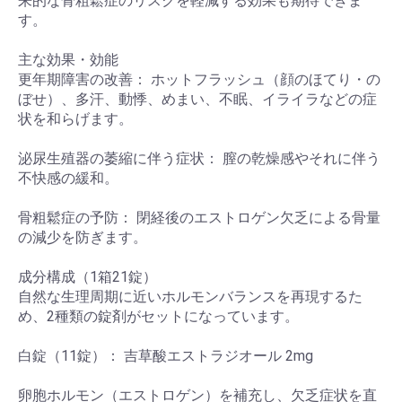
来的な骨粗鬆症のリスクを軽減する効果も期待できま
す。
主な効果・効能
更年期障害の改善： ホットフラッシュ（顔のほてり・の
ぼせ）、多汗、動悸、めまい、不眠、イライラなどの症
状を和らげます。
泌尿生殖器の萎縮に伴う症状： 膣の乾燥感やそれに伴う
不快感の緩和。
骨粗鬆症の予防： 閉経後のエストロゲン欠乏による骨量
の減少を防ぎます。
成分構成（1箱21錠）
自然な生理周期に近いホルモンバランスを再現するた
め、2種類の錠剤がセットになっています。
白錠（11錠）： 吉草酸エストラジオール 2mg
卵胞ホルモン（エストロゲン）を補充し、欠乏症状を直