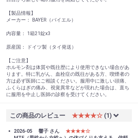
【製品情報】
メーカー： BAYER（バイエル）
内容量： 1箱21錠x3
原産国： ドイツ製（タイ発送）
【ご注意】
ホルモン剤は体質や既往歴により使用できない場合があ
ります。特に乳がん、血栓症の既往がある方、喫煙者の
方は必ず医師にご相談ください。服用中に激しい頭痛、
ふくらはぎの痛み、視覚異常などが現れた場合は、直ち
に服用を中止し医師の診察を受けてください。
この商品のレビュー
★★★★☆
(1)
2026-05
響子 さん
★★★★☆
MTF（男性から女性へ）の体づくりを支える、信頼