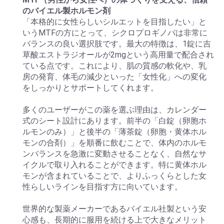
のバイエル製ホルモン剤
「本格的に女性らしいシルエットを目指したい」と
いうMTFの方にとって、シクロプロギノバは非常に
バランスの良い選択肢です。最大の特徴は、1錠に吉
草酸エストラジオールが2mgという高用量で配合され
ている点です。これにより、肌の質感の軟化や、乳
房の発育、体毛の減少といった「女性化」への変化
をしっかりとサポートしてくれます。
多くのユーザーがこの薬を選ぶ理由は、カレンダー
式のシート設計にあります。前半の「白錠（卵胞ホ
ルモンのみ）」と後半の「薄茶錠（卵胞・黄体ホル
モンの合剤）」を順番に飲むことで、体内のホルモ
ンバランスを急激に変動させることなく、自然なサ
イクルで取り入れることができます。特に黄体ホル
モンが含まれていることで、よりふっくらとした女
性らしいラインを目指す方に向いています。
世界的な製薬メーカーであるバイエル社製という安
心感も、長期的に服用を続ける上で大きなメリット