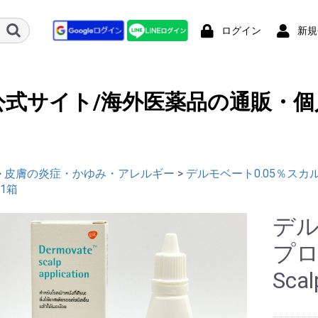
ログイン
新規
公式サイト/海外医薬品の通販・個
>
皮膚の炎症・かゆみ・アレルギー
>
デルモベート0.05％スカルプローシ
x1箱
デル
プロ
Scal