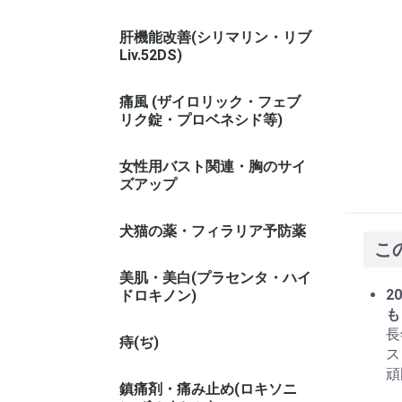
肝機能改善(シリマリン・リブ
Liv.52DS)
痛風 (ザイロリック・フェブ
リク錠・プロベネシド等)
女性用バスト関連・胸のサイ
ズアップ
犬猫の薬・フィラリア予防薬
こ
美肌・美白(プラセンタ・ハイ
20
ドロキノン)
も
長
痔(ぢ)
ス
頑
鎮痛剤・痛み止め(ロキソニ