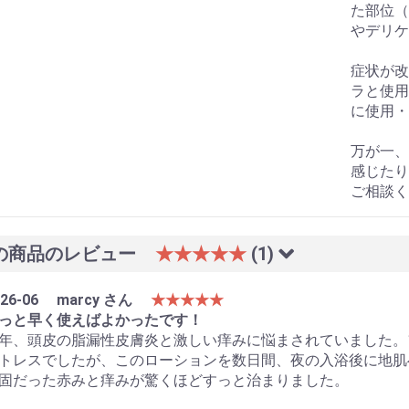
た部位（
やデリケ
症状が改
ラと使用
に使用・
万が一、
感じたり
ご相談く
の商品のレビュー
★★★★★
(1)
26-06
marcy さん
★★★★★
っと早く使えばよかったです！
年、頭皮の脂漏性皮膚炎と激しい痒みに悩まされていました。
トレスでしたが、このローションを数日間、夜の入浴後に地肌
固だった赤みと痒みが驚くほどすっと治まりました。