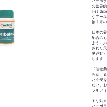
ハーボラ
の世界的
Heal
なアーユ
物由来の
日本の薬
配合のも
ように排
された天
動運動）
します。
「便秘薬
み続ける
た不安を
たい、お
ラルフォ
主な効果
ハーボラ