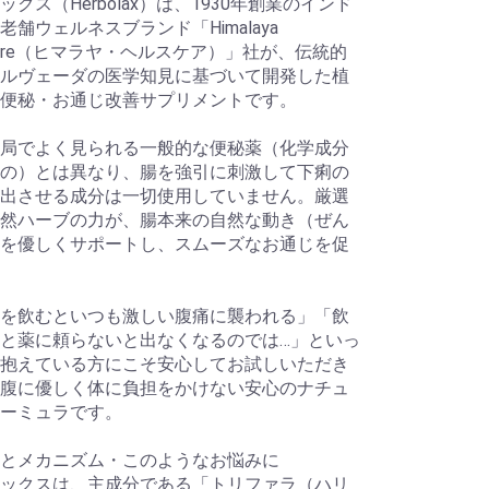
ックス（Herbolax）は、1930年創業のインド
老舗ウェルネスブランド「Himalaya
thcare（ヒマラヤ・ヘルスケア）」社が、伝統的
ルヴェーダの医学知見に基づいて開発した植
便秘・お通じ改善サプリメントです。
局でよく見られる一般的な便秘薬（化学成分
の）とは異なり、腸を強引に刺激して下痢の
出させる成分は一切使用していません。厳選
然ハーブの力が、腸本来の自然な動き（ぜん
を優しくサポートし、スムーズなお通じを促
を飲むといつも激しい腹痛に襲われる」「飲
と薬に頼らないと出なくなるのでは…」といっ
抱えている方にこそ安心してお試しいただき
腹に優しく体に負担をかけない安心のナチュ
ーミュラです。
とメカニズム・このようなお悩みに
ックスは、主成分である「トリファラ（ハリ