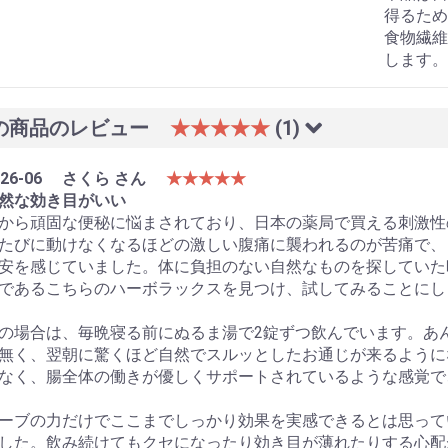
得るため
食物繊維
します。
の商品のレビュー
★★★★★
(1)
26-06
さくら さん
★★★★★
然な効き目がいい
から頑固な便秘に悩まされており、日本の薬局で買える刺激性
たびに動けなくなるほどの激しい腹痛に襲われるのが苦痛で、
安を感じていました。体に負担のない自然なものを探していた時
であるこちらのハーボラックスを見つけ、試してみることにし
の場合は、毎晩寝る前にぬるま湯で2錠ずつ飲んでいます。あ
無く、翌朝に驚くほど自然でスルッとしたお通じが来るように
なく、腸全体の働きが優しくサポートされているような感覚で
ーブの力だけでここまでしっかり効果を実感できるとは思って
した。飲み続けてもクセになったり効き目が薄れたりする心配