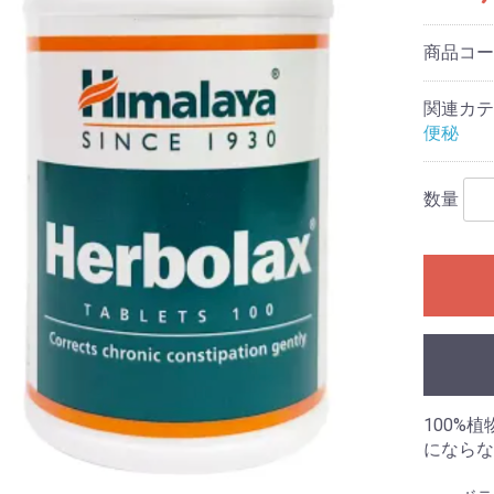
商品コ
関連カテ
便秘
数量
100%
にならな