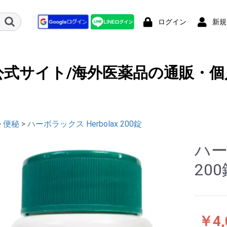
ログイン
新規
公式サイト/海外医薬品の通販・個
>
便秘
>
ハーボラックス Herbolax 200錠
ハー
20
￥4,