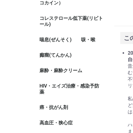
コカイン）
コレステロール低下薬(リピト
ール)
こ
喘息(ぜんそく)
咳・喉
20
癲癇(てんかん)
自
昔
麻酔・麻酔クリーム
む
不
リ
HIV・エイズ治療・感染予防
薬
私
ど
癌・抗がん剤
は
高血圧・狭心症
ハ
ま