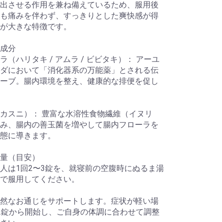
出させる作用を兼ね備えているため、服用後
も痛みを伴わず、すっきりとした爽快感が得
が大きな特徴です。
成分
ラ（ハリタキ / アムラ / ビビタキ）： アーユ
ダにおいて「消化器系の万能薬」とされる伝
ーブ。腸内環境を整え、健康的な排便を促し
カスニ）： 豊富な水溶性食物繊維（イヌリ
み、腸内の善玉菌を増やして腸内フローラを
態に導きます。
量（目安）
人は1回2〜3錠を、就寝前の空腹時にぬるま湯
で服用してください。
然なお通じをサポートします。症状が軽い場
2錠から開始し、ご自身の体調に合わせて調整