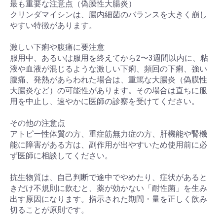
最も重要な注意点（偽膜性大腸炎）
クリンダマイシンは、腸内細菌のバランスを大きく崩し
やすい特徴があります。
激しい下痢や腹痛に要注意
服用中、あるいは服用を終えてから2〜3週間以内に、粘
液や血液が混じるような激しい下痢、頻回の下痢、強い
腹痛、発熱があらわれた場合は、重篤な大腸炎（偽膜性
大腸炎など）の可能性があります。その場合は直ちに服
用を中止し、速やかに医師の診察を受けてください。
その他の注意点
アトピー性体質の方、重症筋無力症の方、肝機能や腎機
能に障害がある方は、副作用が出やすいため使用前に必
ず医師に相談してください。
抗生物質は、自己判断で途中でやめたり、症状があると
きだけ不規則に飲むと、薬が効かない「耐性菌」を生み
出す原因になります。指示された期間・量を正しく飲み
切ることが原則です。