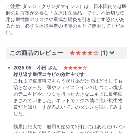
ご注意: ダシン（クリンダマイシン）は、日本国内では医
師の処方箋が必要な「医療用医薬品」です。不適切な使
用は耐性菌のリスクや重篤な腸炎を引き起こす恐れがあ
るため、必ず医療従事者の指導のもとで使用してくださ
い。
この商品のレビュー
★★★★☆
(1)
2026-06
小田 さん
★★★★☆
繰り返す重症ニキビの救世主です
これまで皮膚科でもらう塗り薬だけではどうしても
治らなかった、顎やフェイスラインのしつこい塊状
の赤ニキビや、ウミを持った大きなニキビに長年悩
まされていました。ネットでアクネ菌に強い抗生物
質だと知り、すがる思いでこのダシンを試してみま
した。
効果は絶大で、服用を始めて2日目にはあれだけパン