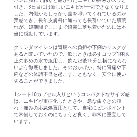
パンに腫れて触ると痛かったニキビの痛みがスッと
引き、3日目には新しいニキビが一切できなくなりま
した。内側からしっかり菌を叩いてくれているのが
実感でき、長年皮膚科に通っても長引いていた肌荒
れが、短期間でここまで綺麗に落ち着いたのには本
当に感動しています。
クリンダマイシンは胃腸への負担や下痢のリスクが
あると聞いていたので、飲むときは必ずコップ1杯以
上の多めの水で服用し、飲んだ後15分は横にならな
いよう徹底しました。そのおかげか、特に胃痛や下
痢などの体調不良を起こすこともなく、安全に使い
切ることができました。
1シート10カプセル入りというコンパクトなサイズ感
は、ニキビが重症化したときや、急な歯ぐきの腫
れ・痛みの応急処置用として、自宅にピンポイント
で常備しておくのにちょうど良く、非常に重宝して
います。