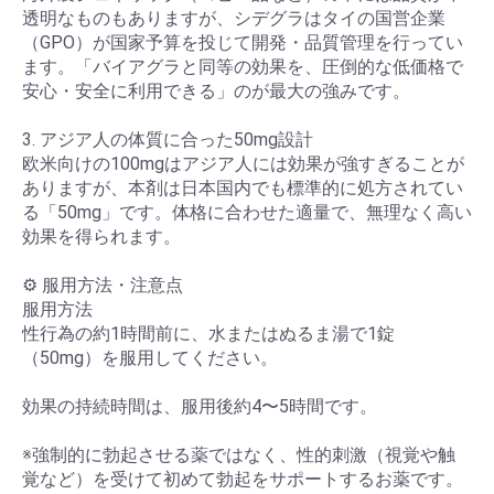
透明なものもありますが、シデグラはタイの国営企業
（GPO）が国家予算を投じて開発・品質管理を行ってい
ます。「バイアグラと同等の効果を、圧倒的な低価格で
安心・安全に利用できる」のが最大の強みです。
3. アジア人の体質に合った50mg設計
欧米向けの100mgはアジア人には効果が強すぎることが
ありますが、本剤は日本国内でも標準的に処方されてい
る「50mg」です。体格に合わせた適量で、無理なく高い
効果を得られます。
⚙️ 服用方法・注意点
服用方法
性行為の約1時間前に、水またはぬるま湯で1錠
（50mg）を服用してください。
効果の持続時間は、服用後約4〜5時間です。
※強制的に勃起させる薬ではなく、性的刺激（視覚や触
覚など）を受けて初めて勃起をサポートするお薬です。