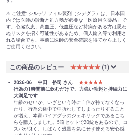
す。
⚠️ ご注意: シルデナフィル製剤（シデグラ）は、日本国
内では医師の診断と処方箋が必要な「医療用医薬品」で
す。心臓疾患、高血圧、低血圧など持病がある方は思わ
ぬリスクを招く可能性があるため、個人輸入等で利用さ
れる場合でも、事前に医師の安全確認を得てから正しく
ご使用ください。
この商品のレビュー
★★★★★
(1)
2026-06
中田 裕司 さん
★★★★★
行為の1時間前に飲むだけで、力強い勃起と持続力に
大満足です
年齢のせいか、いざという時に自信が持てなくなっ
たり、行為の途中で中折れしてしまったりすること
が増え、本家バイアグラのジェネリックであるこち
らを購入しました。5箱セットで20錠もあるので、コ
スパが良く、しばらく残量を気にせず使える安心感