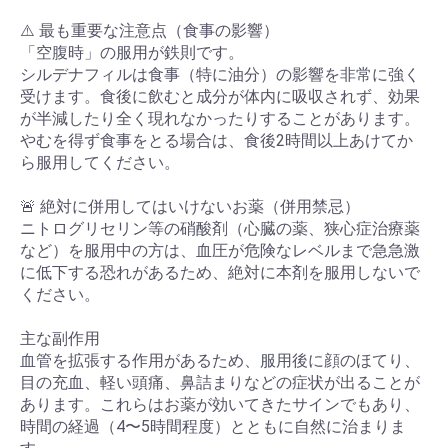
⚠️ 最も重要な注意点（食事の影響）
「空腹時」の服用が鉄則です。
シルデナフィルは食事（特に油分）の影響を非常に強く
受けます。食後に飲むと成分が体内に吸収されず、効果
が半減したり全く現れなかったりすることがあります。
やむを得ず食事をとる場合は、食後2時間以上あけてか
ら服用してください。
🚨 絶対に併用してはいけないお薬（併用禁忌）
ニトログリセリン等の硝酸剤（心臓の薬、狭心症治療薬
など）を服用中の方は、血圧が危険なレベルまで急急激
に低下する恐れがあるため、絶対に本剤を服用しないで
ください。
主な副作用
血管を拡張する作用があるため、服用後に顔のほてり、
目の充血、軽い頭痛、鼻詰まりなどの症状が出ることが
あります。これらはお薬が効いてきたサインでもあり、
時間の経過（4〜5時間程度）とともに自然に治まりま