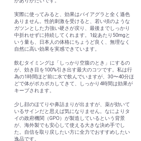
がありがたいです。
実際に使ってみると、効果はバイアグラと全く遜色
ありません。性的刺激を受けると、若い頃のような
ガツンとした力強い硬さが戻り、最後までしっかり
中折れせずに持続してくれます。1錠あたり50mgと
いう量も、日本人の体格にちょうど良く、無理なく
自然に高い効果を実感できています。
飲むタイミングは「しっかり空腹のとき」にするの
が、効き目を100%引き出す最大のコツです。私は行
為の1時間ほど前に水で飲んでいますが、30〜40分ほ
どで体がポカポカしてきて、しっかり4時間は効果が
キープされます。
少し顔のほてりや鼻詰まりが出ますが、薬が効いて
いるサインだと思えば気になりません。なによりタ
イの政府機関（GPO）が製造しているという背景
が、海外製でも安心して使える大きな決め手でし
た。自信を取り戻したい方に全力でおすすめしたい
逸品です。