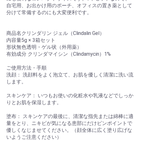
自宅用、お出かけ用のポーチ、オフィスの置き薬として
分けて常備するのにも大変便利です。
商品名クリンダリン ジェル（Clindalin Gel）
内容量5g × 3箱セット
形状無色透明・ゲル状（外用薬）
有効成分 クリンダマイシン（Clindamycin）1%
ご使用方法・手順
洗顔： 洗顔料をよく泡立て、お肌を優しく清潔に洗い流
します。
スキンケア： いつもお使いの化粧水や乳液などでしっか
りとお肌を保湿します。
塗布： スキンケアの最後に、清潔な指先または綿棒に適
量をとり、ニキビが気になる患部にだけピンポイントで
優しくなじませてください。（顔全体に広く塗り広げな
いようご注意ください）