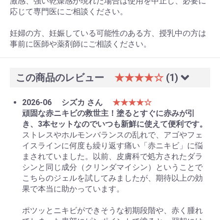
激感、強い乾燥感が現れた場合は使用を中止し、必要に
応じて専門医にご相談ください。
妊婦の方、妊娠している可能性のある方、授乳中の方は
事前に医師や薬剤師にご相談ください。
この商品のレビュー
★★★★☆
(1)
2026-06
シズカ さん
★★★★☆
頑固な赤ニキビの救世主！塗るとすぐに赤みが引
き、3本セットなのでいつも新鮮に使えて便利です。
ストレスやホルモンバランスの乱れで、アゴやフェ
イスラインに何度も繰り返す痛い「赤ニキビ」に悩
まされていました。以前、皮膚科で処方されたダラ
シンと同じ成分（クリンダマイシン）ということで
こちらのジェルを試してみましたが、期待以上の効
果で本当に助かっています。
ポツッとニキビができそうな初期段階や、赤く腫れ