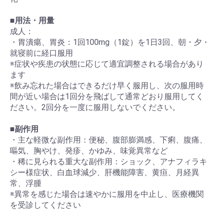
■
用法・用量
成人：
・胃潰瘍、胃炎：1回100mg（1錠）を1日3回、朝・夕・
就寝前に経口服用
※症状や疾患の状態に応じて適宜調整される場合があり
ます
※飲み忘れた場合はできるだけ早く服用し、次の服用時
間が近い場合は1回分を飛ばして通常どおり服用してく
ださい。2回分を一度に服用しないでください。
■
副作用
・主な軽微な副作用：便秘、腹部膨満感、下痢、腹痛、
嘔気、胸やけ、発疹、かゆみ、味覚異常など
・稀に見られる重大な副作用：ショック、アナフィラキ
シー様症状、白血球減少、肝機能障害、黄疸、月経異
常、浮腫
※異常を感じた場合は速やかに服用を中止し、医療機関
を受診してください