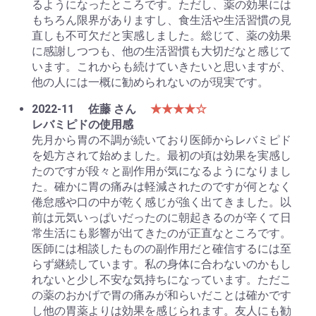
るようになったところです。ただし、薬の効果には
もちろん限界がありますし、食生活や生活習慣の見
直しも不可欠だと実感しました。総じて、薬の効果
に感謝しつつも、他の生活習慣も大切だなと感じて
います。これからも続けていきたいと思いますが、
他の人には一概に勧められないのが現実です。
2022-11
佐藤 さん
★★★★☆
レバミピドの使用感
先月から胃の不調が続いており医師からレバミピド
を処方されて始めました。最初の頃は効果を実感し
たのですが段々と副作用が気になるようになりまし
た。確かに胃の痛みは軽減されたのですが何となく
倦怠感や口の中が乾く感じが強く出てきました。以
前は元気いっぱいだったのに朝起きるのが辛くて日
常生活にも影響が出てきたのが正直なところです。
医師には相談したものの副作用だと確信するには至
らず継続しています。私の身体に合わないのかもし
れないと少し不安な気持ちになっています。ただこ
の薬のおかげで胃の痛みが和らいだことは確かです
し他の胃薬よりは効果を感じられます。友人にも勧