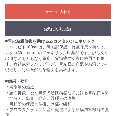
カートに入れる
お気に入りに追加
■
胃の粘膜修復を助けるムコスタのジェネリック
レバミピド100mgは、胃粘膜保護・修復作用を持つムコ
スタ（Mucosta）のジェネリック医薬品です。びらんや
出血などをともなう胃炎、胃潰瘍の治療に使用されま
す。有効成分レバミピドが、胃粘膜の血流や粘液分泌を
促進し、胃の自然な治癒力を高めます。
■
効果・効能
・胃潰瘍の治療
・急性胃炎、慢性胃炎の急性増悪期における胃粘膜病変
（びらん、出血、発赤、浮腫）の改善
・胃粘膜の保護と修復、炎症の緩和
・プロスタグランジン産生促進による粘膜防御機能の強
化