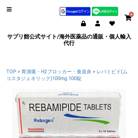
0
サプリ館公式サイト/海外医薬品の通販・個人輸入
代行
TOP
>
胃潰瘍・H2ブロッカー・食道炎
>
レバミピド(ム
コスタジェネリック)100mg 100錠