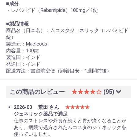
■
成分
・レバミピド（Rebamipide）100mg／1錠
■
製品情報
商品名（日本名）：ムコスタジェネリック（レバミピド
錠）
製造元：Macleods
内容量：100錠
製造国：インド
発送国：インド
配送方法：書留航空便（到着目安：1週間前後）
この商品のレビュー
★★★★☆
(95)
2026-03
荒田 さん
★★★★★
ジェネリック薬品で満足
仕事のストレスや外食が続くと胃が痛くなることが
あり、病院で処方されたムコスタのジェネリックを
使っていました。