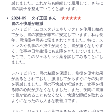
感じました。これからも継続して服用して、さらに
胃の調子を整えていこうと思います。
2024-09
タイ王国 さん
★★★★★
胃の不快感が軽減
レバミピド（ムコスタジェネリック）を使用し始め
てから、胃の状態が非常に安定しています。私は長
年、胃潰瘍や胃炎に悩まされてきました。特に、ス
トレスや食事の不摂生が続くと、胃が痛くなりやす
く、仕事や日常生活にも支障をきたしていました。
そこで、このジェネリック薬を試してみることにし
ました。
レバミピドは、胃の粘膜を保護し、修復を促す効果
があるとされており、服用してからすぐにその効果
を実感しました。胃の不快感が軽減され、食事を摂
る際の心配が少なくなりました。また、夜間に胃痛
で目が覚めることもなくなり、快適な睡眠を取れる
ようになったのも大きな改善点です。
さらに、ジェネリック薬であるため、価格も手頃で