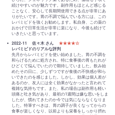
続けやすいのが魅力です。副作用もほとんど感じる
ことなく、安心して長期間使用できる点が非常にあ
りがたいです。胃の不調で悩んでいる方には、この
レバミピドを強くお勧めします。私自身、この薬の
おかげで日常生活が非常に楽になり、今後も続けて
いきたいと思っています。
2022-11
佐々木 さん
★★★★☆
レバミピドのリアルな評判
先月からレバミピドを使い始めました。胃の不調を
和らげるために処方され、特に食事後の胃もたれが
ひどくて悩んでいたので期待していました。飲み始
めたその日に、少しずつですが食後の不快感が和ら
いできたのを感じました。しかし、効果は個人差が
あるのか、友人には全く効果がなかったと言われて
複雑な気持ちです。また、私の場合は副作用も軽い
頭痛と吐き気があり、最初の1週間は嫌な思いをしま
したが、慣れてきたのか今では気にならなくなりま
した。特筆すべきは、胃の調子が良くなってからの
食事が楽しくなり、以前よりも栄養をしっかり摂れ