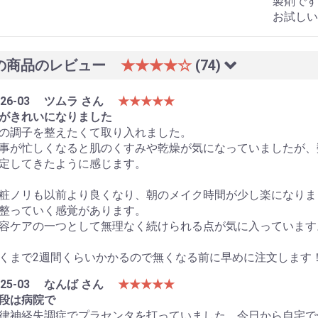
製剤です
お試しい
の商品のレビュー
★★★★☆
(74)
26-03
ツムラ さん
★★★★★
がきれいになりました
の調子を整えたくて取り入れました。
事が忙しくなると肌のくすみや乾燥が気になっていましたが、
定してきたように感じます。
粧ノリも以前より良くなり、朝のメイク時間が少し楽になりま
整っていく感覚があります。
容ケアの一つとして無理なく続けられる点が気に入っています
くまで2週間くらいかかるので無くなる前に早めに注文します
25-03
なんば さん
★★★★★
段は病院で
律神経失調症でプラセンタを打っていました。今日から自宅で