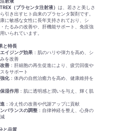
注射液
ENTREX（プラセンタ注射液）
は、若さと美しさ
ら引き出すヒト由来のプラセンタ製剤です。
康に敏感な女性に長年支持されており、シ
・たるみの改善や、肝機能サポート、免疫強
用いられています。
果と特長
エイジング効果
：肌のハリや弾力を高め、シ
みを改善
改善
：肝細胞の再生促進により、疲労回復や
スをサポート
強化
：体内の自然治癒力を高め、健康維持を
保湿作用
：肌に透明感と潤いを与え、輝く肌
進
：冷え性の改善や代謝アップに貢献
ンバランスの調整
：自律神経を整え、心身の
減
分と品質