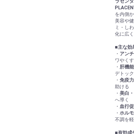
ラセンタ
PLAC
を内側か
美容や健
ミ・しわ
化に広く
■
主な効
・
アンチ
ワやくす
・
肝機能
デトック
・
免疫力
助ける
・
美白・
へ導く
・
血行促
・
ホルモ
不調を軽
■
有効成