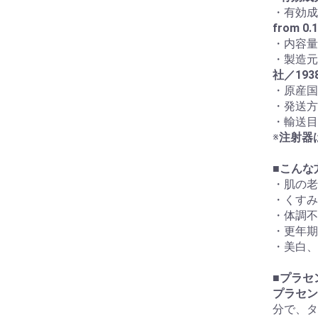
・有効成
from 0.
・内容量
・製造元
社／19
・原産国
・発送方
・輸送目
※
注射器
■
こんな
・肌の老
・くすみ
・体調不
・更年期
・美白、
■
プラセ
プラセン
分で、タ