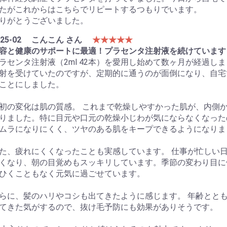
たがこれからはこちらでリピートするつもりでいます。
りがとうございました。
25-02
こんこん さん
★★★★★
容と健康のサポートに最適！プラセンタ注射液を続けています
ラセンタ注射液（2ml 42本）を愛用し始めて数ヶ月が経過
射を受けていたのですが、定期的に通うのが面倒になり、自宅
ことにしました。
初の変化は肌の質感。 これまで乾燥しやすかった肌が、内側
りました。特に目元や口元の乾燥小じわが気にならなくなった
ムラになりにくく、ツヤのある肌をキープできるようになりま
た、疲れにくくなったことも実感しています。 仕事が忙しい
くなり、朝の目覚めもスッキリしています。季節の変わり目に
ひくこともなく元気に過ごせています。
らに、髪のハリやコシも出てきたように感じます。 年齢とと
てきた気がするので、抜け毛予防にも効果がありそうです。