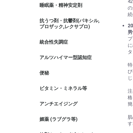
4
睡眠薬・精神安定剤
の
続
抗うつ剤・抗鬱剤(パキシル,
20
プロザック,レクサプロ)
男
プ
統合性失調症
に
タ
アルツハイマー型認知症
特
び
便秘
じ
ビタミン・ミネラル等
注
格
アンチエイジング
簡
肌
媚薬 (ラブグラ等)
す