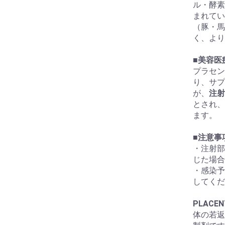
ル・酵素
まれてい
（豚・馬
く、より
■
美容医
プラセン
り、サプ
が、
注射
とされ、
ます。
■
注意事
・注射部
じた場合
・感染予
してくだ
PLAC
体の若返