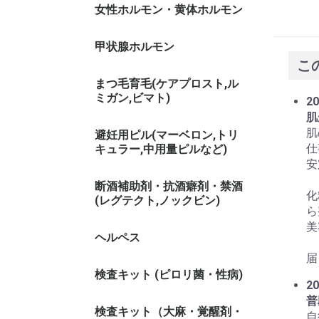
女性ホルモン・黄体ホルモン
甲状腺ホルモン
こ
まつ毛育毛(ケアプロスト,ル
ミガン,ビマト)
20
肌
肌
避妊用ピル(マーベロン,トリ
仕
キュラー,中用量ピルなど)
安
断酒補助剤・抗酒癖剤・禁酒
化
(レグテクト,ノックビン)
ら
美
ヘルペス
届
検査キット (ピロリ菌・性病)
20
普
検査キット（大麻・覚醒剤・
自