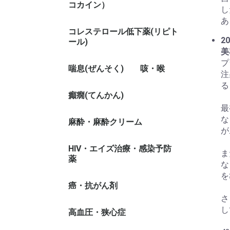
コカイン）
し
あ
コレステロール低下薬(リピト
20
ール)
美
プ
喘息(ぜんそく)
咳・喉
注
る
癲癇(てんかん)
最
な
麻酔・麻酔クリーム
が
HIV・エイズ治療・感染予防
ま
薬
な
を
癌・抗がん剤
さ
し
高血圧・狭心症