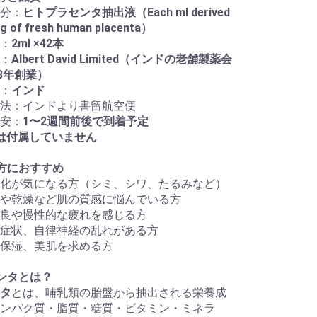
分：
ヒトプラセンタ抽出液（Each ml derived
1g of fresh human placenta）
：
2ml ×42本
：
Albert David Limited（インドの老舗製薬会
38年創業）
：
インド
法：インドより書留航空便
安：
1〜2週間前後で到着予定
は付属していません
方におすすめ
化が気になる方（シミ、シワ、たるみなど）
や乾燥など肌の質感に悩んでいる方
良や慢性的な疲れを感じる方
症状、自律神経の乱れがある方
保湿、美肌を求める方
ンタとは？
タ
とは、哺乳類の胎盤から抽出される栄養成
ンパク質・脂質・糖質・ビタミン・ミネラ