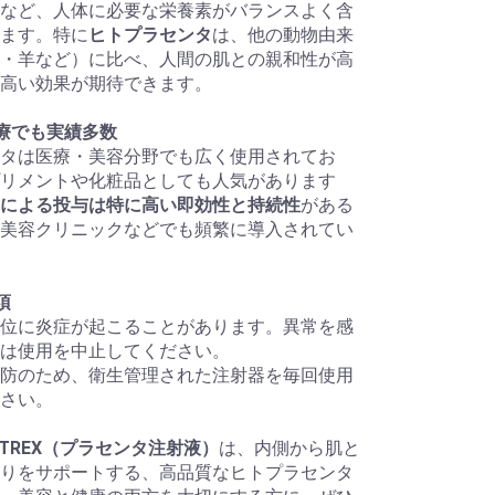
など、人体に必要な栄養素がバランスよく含
ます。特に
ヒトプラセンタ
は、他の動物由来
・羊など）に比べ、人間の肌との親和性が高
高い効果が期待できます。
療でも実績多数
タは医療・美容分野でも広く使用されてお
リメントや化粧品としても人気があります
による投与は特に高い即効性と持続性
がある
美容クリニックなどでも頻繁に導入されてい
項
位に炎症が起こることがあります。異常を感
は使用を中止してください。
防のため、衛生管理された注射器を毎回使用
さい。
ENTREX（プラセンタ注射液）
は、内側から肌と
りをサポートする、高品質なヒトプラセンタ