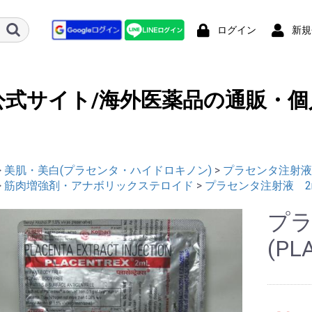
ログイン
新規
公式サイト/海外医薬品の通販・個
>
美肌・美白(プラセンタ・ハイドロキノン)
>
プラセンタ注射液 2m
>
筋肉増強剤・アナボリックステロイド
>
プラセンタ注射液 2ml 
プラ
(PL