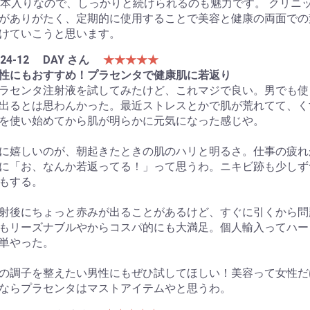
2本入りなので、しっかりと続けられるのも魅力です。 クリニ
がありがたく、定期的に使用することで美容と健康の両面での
けていこうと思います。
24-12
DAY さん
★★★★★
性にもおすすめ！プラセンタで健康肌に若返り
ラセンタ注射液を試してみたけど、これマジで良い。男でも使
出るとは思わんかった。最近ストレスとかで肌が荒れてて、く
を使い始めてから肌が明らかに元気になった感じや。
に嬉しいのが、朝起きたときの肌のハリと明るさ。仕事の疲れ
に「お、なんか若返ってる！」って思うわ。ニキビ跡も少しず
もする。
射後にちょっと赤みが出ることがあるけど、すぐに引くから問
もリーズナブルやからコスパ的にも大満足。個人輸入ってハー
単やった。
の調子を整えたい男性にもぜひ試してほしい！美容って女性だ
ならプラセンタはマストアイテムやと思うわ。