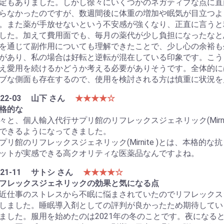
定もありました。しかし徐々にいくつかのネガティブな点に直
らなかったのですが、数週間後に体重の増加や眠気が目立つよ
。また薬が手放せないという不安感が強くなり、正直に言うと
した。加えて費用面でも、毎月の薬代が少し負担になったなと
を通じて副作用についても理解できたことで、少し心の余裕も
があり、私の場合は好転と逆転が混在している印象です。こう
え愛用を続けるかどうか考える必要がありそうです。全体的に
ブな側面も存在するので、使用を検討される方は慎重に状況を
22-03
山下 さん
★★★★☆
格的な
々と、個人輸入代行サプリ館のリフレックスジェネリック(Mirn
できるようになってきました。
プリ館のリフレックスジェネリック(Mirnite )とは、本格
ットが実感できる高クオリティな医薬品なんですよね。
21-11
サトシ さん
★★★★☆
フレックスジェネリックの効果と気になる点
近仕事のストレスから不眠に悩まされていたのでリフレックスジェネ
しました。睡眠導入剤としての評判が良かったため期待してい
ました。服用を始めたのは2021年の冬のことです。夜になる