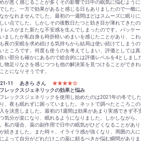
めが悪く感じることが多くその影響で日中の眠気に悩むように
でした。一方で効果があると感じる日もありましたので一概に
なかなれませんでした。最初の一週間ほどはスムーズに眠りに
しい点でした。しかしその後数日たつと効き目が薄れてきたの
トレスがまた新たな不安感を生んでしまったのです。パッケー
いましたが私自身も時折軽いめまいを感じたことがあり、これ
も夜の安眠を求め続ける気持ちから結局は使い続けてしまうの
いところです。何度も使うのを考えてしまい、評価としては真
良い部分も確かにあるので総合的には評価レベルを4としまし
し物足りなさを感じつつも他の解決策を見つけることができれ
ことになりそうです。
21-11
あきら さん
★★★★☆
フレックスジェネリックの効果と悩み
フレックスジェネリックを使用し始めたのは2021年の冬でし
り、夜も眠れずに困っていました。ネットで調べたところこの
入を決意しました。最初の1週間は効果があまり実感できず不
つ気分が楽になり、眠れるようになりました。しかしながら、
。私の場合、薬の副作用で日中の眠気がひどくなることがあり
が続きました。また時々、イライラ感が強くなり、周囲の人に
によって自分がどれだけこの薬に頼るべきか悩む瞬間がありま