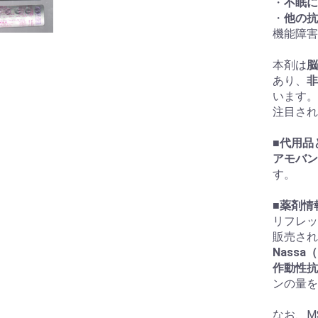
・
不眠に
・
他の抗
機能障害
本剤は
脳
あり、
非
います。
注目され
■
代用品
アモバン
す。
■
薬剤情
リフレック
販売され
Nass
作動性抗
ンの量を
なお、M