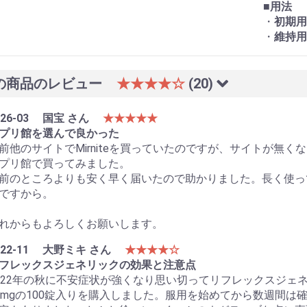
■
用法
・
初期用
・
維持用
の商品のレビュー
★★★★☆
(20)
26-03
国宝 さん
★★★★★
プリ館を選んで良かった
前他のサイトでMirniteを買っていたのですが、サイトが無
プリ館で買ってみました。
前のところよりも安く早く届いたので助かりました。長く使っ
ですから。
れからもよろしくお願いします。
22-11
大野ミキ さん
★★★★☆
フレックスジェネリックの効果と注意点
022年の秋に不安症状が強くなり思い切ってリフレックスジェネリ
0mgの100錠入りを購入しました。服用を始めてから数週間