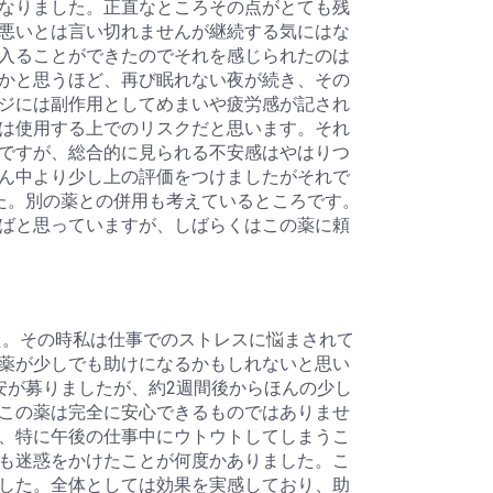
なりました。正直なところその点がとても残
悪いとは言い切れませんが継続する気にはな
入ることができたのでそれを感じられたのは
かと思うほど、再び眠れない夜が続き、その
ジには副作用としてめまいや疲労感が記され
は使用する上でのリスクだと思います。それ
ですが、総合的に見られる不安感はやはりつ
ん中より少し上の評価をつけましたがそれで
た。別の薬との併用も考えているところです。
ばと思っていますが、しばらくはこの薬に頼
た。その時私は仕事でのストレスに悩まされて
薬が少しでも助けになるかもしれないと思い
安が募りましたが、約2週間後からほんの少し
この薬は完全に安心できるものではありませ
、特に午後の仕事中にウトウトしてしまうこ
も迷惑をかけたことが何度かありました。こ
した。全体としては効果を実感しており、助