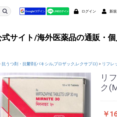
ログイン
新規
公式サイト/海外医薬品の通販・個
>
抗うつ剤・抗鬱剤(パキシル,プロザック,レクサプロ)
>
リフレック
リ
ク(M
￥16