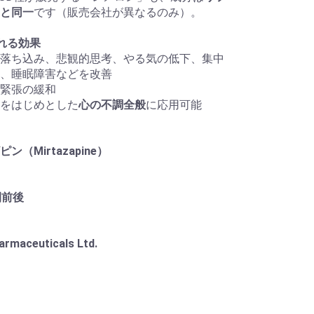
と同一
です（販売会社が異なるのみ）。
れる効果
落ち込み、悲観的思考、やる気の低下、集中
、睡眠障害などを改善
緊張の緩和
をはじめとした
心の不調全般
に応用可能
ン（Mirtazapine）
間前後
armaceuticals Ltd.