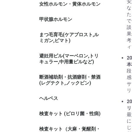
安
女性ホルモン・黄体ホルモン
な
た
甲状腺ホルモン
で
談
果
まつ毛育毛(ケアプロスト,ル
考
ミガン,ビマト)
ィ
避妊用ピル(マーベロン,トリ
20
キュラー,中用量ピルなど)
本
段
断酒補助剤・抗酒癖剤・禁酒
感
(レグテクト,ノックビン)
サ
リ
ヘルペス
20
リ
検査キット (ピロリ菌・性病)
最
に
じ
検査キット（大麻・覚醒剤・