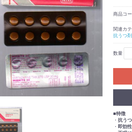
商品コ
関連カテ
抗うつ剤
数量
■
特徴
・
抗うつ
・
即効性