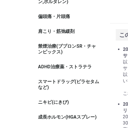
ン,ボルタレン)
偏頭痛・片頭痛
肩こり・筋弛緩剤
こ
禁煙治療(ブプロンSR・チャ
20
ンピックス)
サ
以
ADHD治療薬・ストラテラ
サ
以
い
スマートドラッグ(ピラセタム
など)
こ
ニキビ(にきび)
20
リ
2
成長ホルモン(HGAスプレー)
3