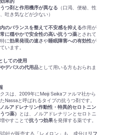
効果的
うつ剤と作用機序が異なる
（口渇、便秘、性
、吐き気などが少ない）
内のバランスを整えて不安感を抑える
作用が
常に穏やかで安全性の高い抗うつ薬
とされて
特に
効果発現の速さ
や
睡眠障害への有効性
が
ています。
としての使用
やデパスの代用品
として用いる方もおられま
報
スは、2009年にMeiji Seikaファルマ社から
たNassaと呼ばれるタイプの抗うつ剤です。
a（ノルアドレナリン作動性・特異的セロトニン
うつ薬）
とは、ノルアドレナリンとセロトニ
増やすことで
抗うつ効果
を発揮する薬です。
SD社が販売する「レメロン」も、成分は
リフ