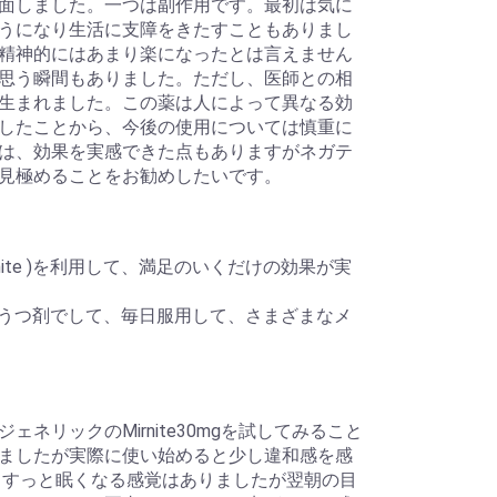
面しました。一つは副作用です。最初は気に
うになり生活に支障をきたすこともありまし
精神的にはあまり楽になったとは言えません
思う瞬間もありました。ただし、医師との相
生まれました。この薬は人によって異なる効
したことから、今後の使用については慎重に
は、効果を実感できた点もありますがネガテ
見極めることをお勧めしたいです。
ite )を利用して、満足のいくだけの効果が実
的な抗うつ剤でして、毎日服用して、さまざまなメ
リックのMirnite30mgを試してみること
ましたが実際に使い始めると少し違和感を感
とすっと眠くなる感覚はありましたが翌朝の目