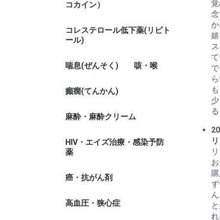
覚
コカイン）
念
か
コレステロール低下薬(リピト
嬉
ール)
ス
て
喘息(ぜんそく)
咳・喉
で
ら
も
癲癇(てんかん)
少
る
麻酔・麻酔クリーム
20
リ
HIV・エイズ治療・感染予防
リ
薬
お
購
癌・抗がん剤
ず
ん
高血圧・狭心症
と
れ