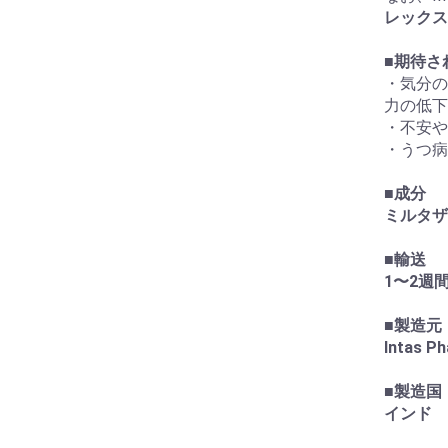
レックス
■
期待さ
・気分の
力の低下
・不安や
・うつ病
■
成分
ミルタザピ
■
輸送
1〜2週
■
製造元
Intas Ph
■
製造国
インド