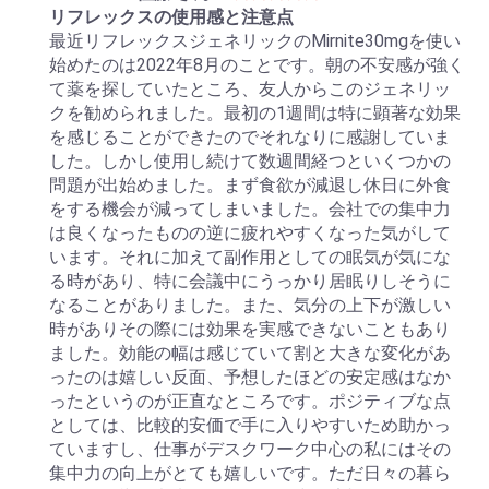
リフレックスの使用感と注意点
最近リフレックスジェネリックのMirnite30mgを使い
始めたのは2022年8月のことです。朝の不安感が強く
て薬を探していたところ、友人からこのジェネリッ
クを勧められました。最初の1週間は特に顕著な効果
を感じることができたのでそれなりに感謝していま
した。しかし使用し続けて数週間経つといくつかの
問題が出始めました。まず食欲が減退し休日に外食
をする機会が減ってしまいました。会社での集中力
は良くなったものの逆に疲れやすくなった気がして
います。それに加えて副作用としての眠気が気にな
る時があり、特に会議中にうっかり居眠りしそうに
なることがありました。また、気分の上下が激しい
時がありその際には効果を実感できないこともあり
ました。効能の幅は感じていて割と大きな変化があ
ったのは嬉しい反面、予想したほどの安定感はなか
ったというのが正直なところです。ポジティブな点
としては、比較的安価で手に入りやすいため助かっ
ていますし、仕事がデスクワーク中心の私にはその
集中力の向上がとても嬉しいです。ただ日々の暮ら