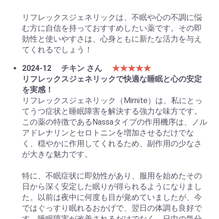
リフレックスジェネリックは、不眠や心の不調に悩
む方に自信を持っておすすめしたい薬です。その即
効性と使いやすさは、心身ともに新たな活力を与え
てくれるでしょう！
2024-12
チキン さん
★★★★★
リフレックスジェネリックで快適な睡眠と心の安定
を実感！
リフレックスジェネリック（Mirnite）は、私にとっ
てうつ症状と睡眠障害を解決する強力な味方です。
この薬の特徴であるNassaタイプの作用機序は、ノル
アドレナリンとセロトニンを増加させるだけでな
く、穏やかに作用してくれるため、副作用の少なさ
が大きな魅力です。
特に、不眠症状に即効性があり、服用を始めたその
日から深く安定した眠りが得られるようになりまし
た。以前は夜中に何度も目が覚めていましたが、今
ではぐっすり眠れるおかげで、翌日の体調も良好で
す。睡眠障害が改善されるだけでなく、日中の気分