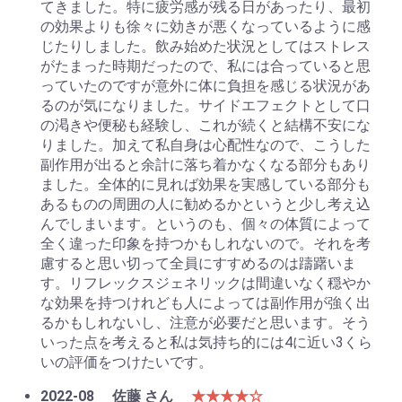
てきました。特に疲労感が残る日があったり、最初
の効果よりも徐々に効きが悪くなっているように感
じたりしました。飲み始めた状況としてはストレス
がたまった時期だったので、私には合っていると思
っていたのですが意外に体に負担を感じる状況があ
るのが気になりました。サイドエフェクトとして口
の渇きや便秘も経験し、これが続くと結構不安にな
りました。加えて私自身は心配性なので、こうした
副作用が出ると余計に落ち着かなくなる部分もあり
ました。全体的に見れば効果を実感している部分も
あるものの周囲の人に勧めるかというと少し考え込
んでしまいます。というのも、個々の体質によって
全く違った印象を持つかもしれないので。それを考
慮すると思い切って全員にすすめるのは躊躇いま
す。リフレックスジェネリックは間違いなく穏やか
な効果を持つけれども人によっては副作用が強く出
るかもしれないし、注意が必要だと思います。そう
いった点を考えると私は気持ち的には4に近い3くら
いの評価をつけたいです。
2022-08
佐藤 さん
★★★★☆