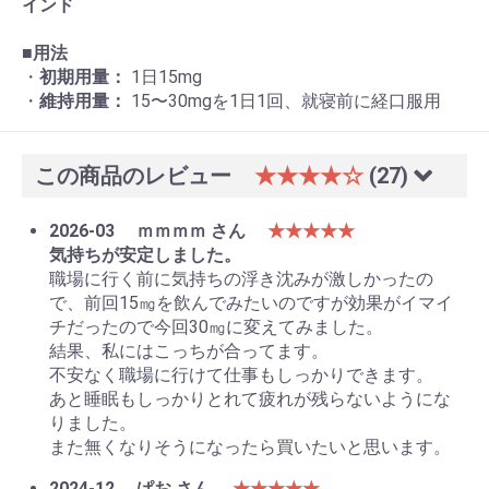
インド
■
用法
・
初期用量：
1日15mg
・
維持用量：
15〜30mgを1日1回、就寝前に経口服用
この商品のレビュー
★★★★☆
(27)
2026-03
ｍｍｍｍ さん
★★★★★
気持ちが安定しました。
職場に行く前に気持ちの浮き沈みが激しかったの
で、前回15㎎を飲んでみたいのですが効果がイマイ
チだったので今回30㎎に変えてみました。
結果、私にはこっちが合ってます。
不安なく職場に行けて仕事もしっかりできます。
あと睡眠もしっかりとれて疲れが残らないようにな
りました。
また無くなりそうになったら買いたいと思います。
2024-12
ぱお さん
★★★★★