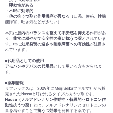
・
即効性がある
・
不眠に効果的
・
他の抗うつ剤と作用機序が異なる
（口渇、便秘、性機
能障害、吐き気などが少ない）
本剤は
脳内のバランスを整えて不安感を抑える
作用があ
り、
非常に穏やかで安全性の高い抗うつ薬
とされていま
す。特に
効果発現の速さ
や
睡眠障害への有効性
が注目さ
れています。
■
代用品としての使用
アモバンやデパスの代用品
として用いる方もおられま
す。
■
薬剤情報
リフレックスは、2009年にMeiji Seikaファルマ社から販
売されたNassaと呼ばれるタイプの抗うつ剤です。
Nassa（ノルアドレナリン作動性・特異的セロトニン作
動性抗うつ薬）
とは、ノルアドレナリンとセロトニンの
量を増やすことで
抗うつ効果
を発揮する薬です。