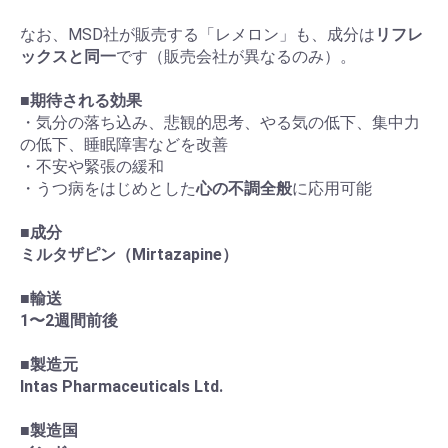
なお、MSD社が販売する「レメロン」も、成分は
リフレ
ックスと同一
です（販売会社が異なるのみ）。
■
期待される効果
・気分の落ち込み、悲観的思考、やる気の低下、集中力
の低下、睡眠障害などを改善
・不安や緊張の緩和
・うつ病をはじめとした
心の不調全般
に応用可能
■
成分
ミルタザピン（Mirtazapine）
■
輸送
1〜2週間前後
■
製造元
Intas Pharmaceuticals Ltd.
■
製造国