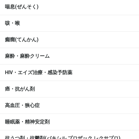
喘息(ぜんそく)
咳・喉
癲癇(てんかん)
麻酔・麻酔クリーム
HIV・エイズ治療・感染予防薬
癌・抗がん剤
高血圧・狭心症
睡眠薬・精神安定剤
抗うつ剤・抗鬱剤(パキシル,プロザック,レクサプロ)