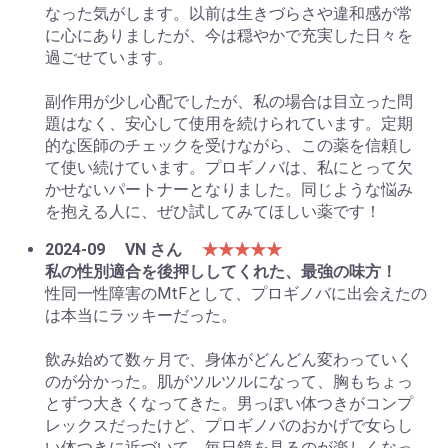
なった気がします。以前は生きづらさや違和感が常
に心にありましたが、今は穏やかで充実した日々を
過ごせています。
副作用が少し心配でしたが、私の場合は目立った問
題はなく、安心して使用を続けられています。定期
的な医師のチェックを受けながら、この薬を信頼し
て使い続けています。プロギノバは、私にとって欠
かせないパートナーとなりました。同じような悩み
を抱える人に、ぜひ試してみてほしい薬です！
2024-09
VN さん
★★★★★
私の性別適合を後押ししてくれた、最強の味方！
性同一性障害のMtFとして、プロギノバに出会えたの
は本当にラッキーだった。
飲み始めて数ヶ月で、身体がどんどん変わっていく
のが分かった。肌がツルツルになって、胸もちょっ
とずつ大きくなってきた。男っぽい体つきがコンプ
レックスだったけど、プロギノバのおかげで女らし
い体つきに近づいて、毎日鏡を見るのが楽しくなっ