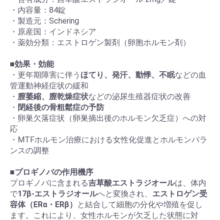
・内容量：84錠
・製造元：Schering
・原産国：インドネシア
・薬効分類：エストロゲン製剤（卵胞ホルモン剤）
■
効果・効能
・更年期障害に伴う
ほてり、発汗、動悸、不眠
などの血
管運動神経症状の緩和
・
膣萎縮、膣乾燥症状
などの泌尿生殖器症状の改善
・
閉経後の骨粗鬆症の予防
・卵巣欠落症状（卵巣摘出後のホルモン欠乏症）への対
応
・MTFホルモン治療における女性化促進とホルモンバラ
ンスの調整
■
プロギノバの作用機序
プロギノバに含まれる
吉草酸エストラジオール
は、体内
で
17β-エストラジオール
へと変換され、
エストロゲン受
容体（ERα・ERβ）
と結合して細胞の分化や増殖を促し
ます。これにより、女性ホルモンが欠乏した状態に対