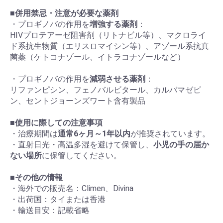
■
併用禁忌・注意が必要な薬剤
・プロギノバの作用を
増強する薬剤
：
HIVプロテアーゼ阻害剤（リトナビル等）、マクロライ
ド系抗生物質（エリスロマイシン等）、アゾール系抗真
菌薬（ケトコナゾール、イトラコナゾールなど）
・プロギノバの作用を
減弱させる薬剤
：
リファンピシン、フェノバルビタール、カルバマゼピ
ン、セントジョーンズワート含有製品
■
使用に際しての注意事項
・治療期間は
通常6ヶ月～1年以内
が推奨されています。
・直射日光・高温多湿を避けて保管し、
小児の手の届か
ない場所
に保管してください。
■
その他の情報
・海外での販売名：Climen、Divina
・出荷国：タイまたは香港
・輸送目安：記載省略