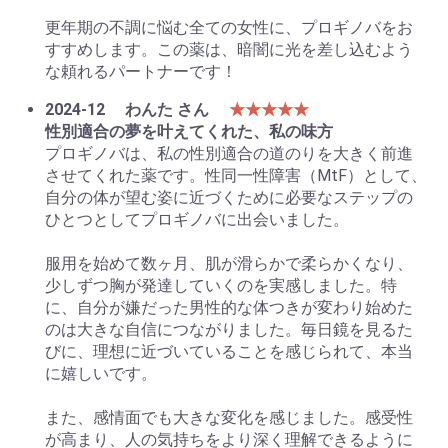
更年期の不調に悩む全ての女性に、プロギノバをお
すすめします。この薬は、暗闇に光を差し込むよう
な頼れるパートナーです！
2024-12
わんた さん
★★★★★
性別適合の夢を叶えてくれた、私の味方
プロギノバは、私の性別適合の道のりを大きく前進
させてくれた薬です。性同一性障害（MtF）として、
自分の体が望む姿に近づくために必要なステップの
ひとつとしてプロギノバに出会いました。
服用を始めて数ヶ月、肌が滑らかで柔らかくなり、
少しずつ胸が発達していくのを実感しました。特
に、自分が嫌だった男性的な体つきが変わり始めた
のは大きな自信につながりました。毎日鏡を見るた
びに、理想に近づいていることを感じられて、本当
に嬉しいです。
また、感情面でも大きな変化を感じました。感受性
が高まり、人の気持ちをより深く理解できるように