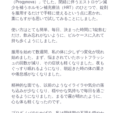
（Progynova）」でした。閉経に伴うエストロゲン減
少を補うホルモン補充療法（HRT）のひとつで、錠剤
を服用するだけで手軽に使えるという点に惹かれ、
藁にもすがる思いで試してみることにしました。
使い方はとても簡単。毎日、決まった時間に1錠飲む
だけ。飲み忘れがないように、ピルケースに入れて
持ち歩くようにしました。
服用を始めて数週間、私の体に少しずつ変化が現れ
始めました。まず、悩まされていたホットフラッシ
ュの回数が減り、その症状も軽くなりました。夜も
ぐっすり眠れるようになり、朝起きた時の体の重さ
や倦怠感がなくなりました。
精神的な面でも、以前のようなイライラや気分の落
ち込みが少なくなり、穏やかな気持ちで毎日を過ご
せるようになりました。まるで霧が晴れたように、
心も体も軽くなったのです。
プロギノバのおかげで、私は閉経期の不調を穏やか