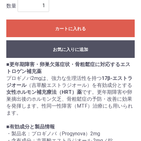
数量
カートに入れる
お気に入りに追加
■
更年期障害・卵巣欠落症状・骨粗鬆症に対応するエス
トロゲン補充薬
プロギノバ2mgは、強力な生理活性を持つ
17β-エストラ
ジオール
（吉草酸エストラジオール）を有効成分とする
女性ホルモン補充療法（HRT）薬
です。更年期障害や卵
巣摘出後のホルモン欠乏、骨粗鬆症の予防・改善に効果
を発揮します。性同一性障害（MTF）治療にも用いられ
ます。
■
有効成分と製品情報
・製品名：プロギノバ（Progynova）2mg
・含有成分：吉草酸エストラジオール 2mg／錠