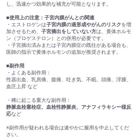
し、迅速かつ効果的な補充が可能となります。
■
使用上の注意：子宮内膜がんとの関連
・エストロゲンは
子宮内膜の過形成やがんのリスク
を増
加させるため、
子宮摘出をしていない方
は、黄体ホルモ
ン（プロゲステロン）との併用が必要です。
・子宮摘出済みまたは子宮内膜症の既往がある場合も、
医師の指示で黄体ホルモンの追加が推奨されます。
■
副作用
・よくある副作用：
性器出血、乳房痛、腹痛、吐き気、不眠、頭痛、浮腫、
血圧上昇 など
・稀に起こる重大な副作用：
静脈血栓塞栓症、血栓性静脈炎、アナフィラキシー様反
応
など
※副作用が疑われる場合は速やかに服用を中止してくだ
さい。