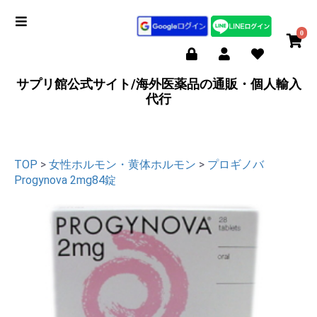
0
サプリ館公式サイト/海外医薬品の通販・個人輸入
代行
TOP
>
女性ホルモン・黄体ホルモン
>
プロギノバ
Progynova 2mg84錠