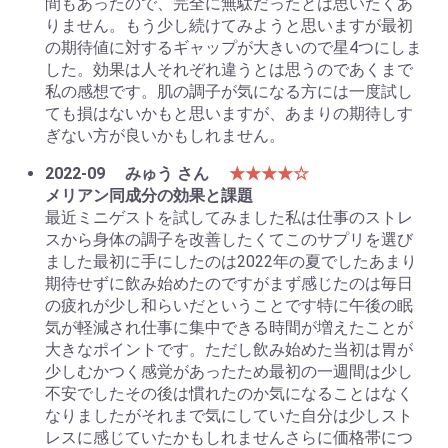
間もあったので、完全に無駄だったとは思いたくあ
りません。もう少し続けてみようと思いますが最初
の期待値に対するギャップが大きいので星4つにしま
した。効果は人それぞれ違うとは思うのであくまで
私の感想です。肌の調子が気になる方には一度試し
ても損はないかもと思いますが、あまりの期待しす
ぎない方が良いかもしれません。
2022-09
みゅう さん
★★★★☆
メリアン同成分の効果と課題
最近ミニゲストを試してみました私は仕事のストレ
スから身体の調子を改善したくてこのサプリを選び
ました最初に手にしたのは2022年の夏でしたあまり
期待せずに飲み始めたのですがまず感じたのは毎日
の疲れが少し和らいだということです特に午後の眠
気が軽減され仕事に集中できる時間が増えたことが
大きなポイントです。ただし飲み始めた当初は胃が
少しむかつく感覚があったため最初の一週間は少し
不安でしたその後は慣れたのか気になることはなく
なりましたがそれまで気にしていた自分は少しスト
レスに感じていたかもしれませんさらに価格帯につ