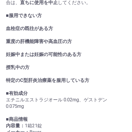
合は、
直ちに使用を中止
してください。
■
服用できない方
血栓症の既往がある方
重度の肝機能障害や高血圧の方
妊娠中または妊娠の可能性のある方
授乳中の方
特定のC型肝炎治療薬を服用している方
■
有効成分
エチニルエストラジオール 0.02mg、ゲストデン
0.075mg
■
商品情報
内容量：
1箱21錠