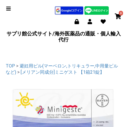
0
サプリ館公式サイト/海外医薬品の通販・個人輸入
代行
TOP
>
避妊用ピル(マーベロン,トリキュラー,中用量ピル
など)
>
[メリアン同成分]ミニゲスト 【1箱21錠】