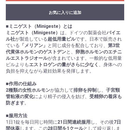
お気に入りに追加
■
ミニゲスト（Minigeste）とは
ミニゲスト（Minigeste）
は、ドイツの製薬会社
バイエ
ル社
が製造している
超低用量ピル
です。日本で販売され
ている
「メリアン」
と同じ成分を配合しており、
第3世
代黄体ホルモンのゲストデン
と、
卵胞ホルモンのエチニ
ルエストラジオール
が含まれています。一般的な低用量
ピルよりも
エストロゲンの量がさらに少なく
、身体への
負担を抑えながら避妊効果を発揮します。
■
作用の仕組み
2種類の女性ホルモン
が協力して
排卵を抑制
し、
子宮頸
管粘液の変化
により精子の侵入を妨げ、
受精卵の着床も
防ぎます
。
■
服用方法
1日1錠を毎日同じ時間に
21日間連続服用
し、その後
7日
間休薬
します。この
28日間を1クール
として繰り返しま