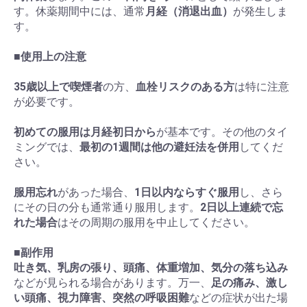
す。休薬期間中には、通常
月経（消退出血）
が発生しま
す。
■
使用上の注意
35歳以上で喫煙者
の方、
血栓リスクのある方
は特に注意
が必要です。
初めての服用は月経初日から
が基本です。その他のタイ
ミングでは、
最初の1週間は他の避妊法を併用
してくだ
さい。
服用忘れ
があった場合、
1日以内ならすぐ服用
し、さら
にその日の分も通常通り服用します。
2日以上連続で忘
れた場合
はその周期の服用を中止してください。
■
副作用
吐き気、乳房の張り、頭痛、体重増加、気分の落ち込み
などが見られる場合があります。万一、
足の痛み、激し
い頭痛、視力障害、突然の呼吸困難
などの症状が出た場