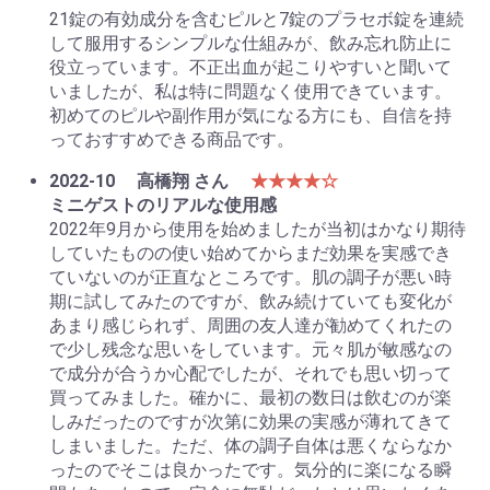
21錠の有効成分を含むピルと7錠のプラセボ錠を連続
して服用するシンプルな仕組みが、飲み忘れ防止に
役立っています。不正出血が起こりやすいと聞いて
いましたが、私は特に問題なく使用できています。
初めてのピルや副作用が気になる方にも、自信を持
っておすすめできる商品です。
2022-10
高橋翔 さん
★★★★☆
ミニゲストのリアルな使用感
2022年9月から使用を始めましたが当初はかなり期待
していたものの使い始めてからまだ効果を実感でき
ていないのが正直なところです。肌の調子が悪い時
期に試してみたのですが、飲み続けていても変化が
あまり感じられず、周囲の友人達が勧めてくれたの
で少し残念な思いをしています。元々肌が敏感なの
で成分が合うか心配でしたが、それでも思い切って
買ってみました。確かに、最初の数日は飲むのが楽
しみだったのですが次第に効果の実感が薄れてきて
しまいました。ただ、体の調子自体は悪くならなか
ったのでそこは良かったです。気分的に楽になる瞬