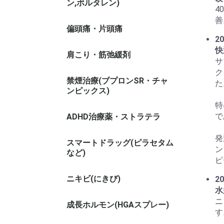
ン,ボルタレン)
4
善
偏頭痛・片頭痛
20
快
肩こり・筋弛緩剤
サ
ク
禁煙治療(ブプロンSR・チャ
た
ンピックス)
特
で
ADHD治療薬・ストラテラ
発
スマートドラッグ(ピラセタム
ン
など)
ピ
ニキビ(にきび)
20
水
ニ
成長ホルモン(HGAスプレー)
す