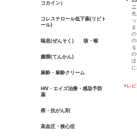
20
コカイン）
ニ
先
コレステロール低下薬(リピト
っ
ール)
ま
の
の
喘息(ぜんそく)
咳・喉
る
の
癲癇(てんかん)
ほ
に
麻酔・麻酔クリーム
※レ
HIV・エイズ治療・感染予防
薬
癌・抗がん剤
高血圧・狭心症