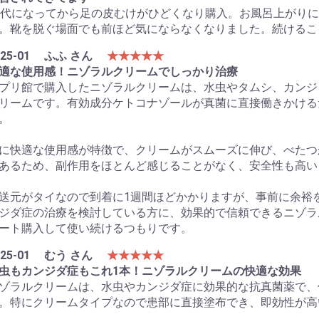
0代になってから足の皮むけがひどくなり購入。お風呂上がり
。靴を脱ぐ場面でも前ほど気にならなくなりました。続けるこ
25-01
ふふ さん
★★★★★
適な使用感！ニゾラルクリームでしっかり治療
プリ館で購入したニゾラルクリームは、水虫やタムシ、カンジ
リームです。有効成分ケトコナゾールが真菌に直接働きかける
。
に快適な使用感が特徴で、クリームがスムーズに伸び、べたつ
あるため、副作用をほとんど感じることがなく、安全性も高い
送元がタイなので到着に1週間ほどかかりますが、事前に余裕
ジダ症の治療を検討している方に、効果的で信頼できるニゾラ
ート購入して使い続けるつもりです。
25-01
むう さん
★★★★★
虫もカンジダ症もこれ1本！ニゾラルクリームの快適な効果
ゾラルクリームは、水虫やカンジダ症に効果的な抗真菌薬で、
。特にクリームタイプなので患部に直接塗布でき、即効性が高