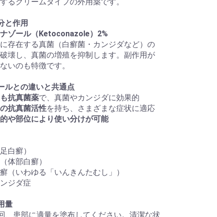
するクリームタイプの外用薬です。
分と作用
ゾール（Ketoconazole）2%
に存在する真菌（白癬菌・カンジダなど）の
破壊し、真菌の増殖を抑制します。副作用が
ないのも特徴です。
ールとの違いと共通点
も抗真菌薬
で、真菌やカンジダに効果的
の抗真菌活性
を持ち、さまざまな症状に適応
的や部位により使い分けが可能
足白癬）
（体部白癬）
癬（いわゆる「いんきんたむし」）
ンジダ症
用量
2回、患部に適量を塗布してください。清潔な状