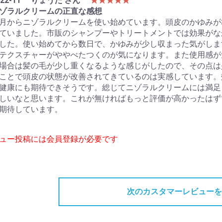
22-11
りょうた さん
★★★★★
ゾラルクリームの正直な感想
月からニゾラルクリームを使い始めています。頭皮のかゆみが
ていました。市販のシャンプーやトリートメントでは効果がな
した。使い始めてから数日で、かゆみが少し収まった気がしま
テクスチャーがややべたつくのが気になります。また使用感が
場合は髪の毛が少し重くなるような感じがしたので、その点は
ことで頭皮の状態が改善されてきているのは実感しています。
健康にも期待できそうです。総じてニゾラルクリームには満足
しいなと思います。これが無ければもっと評価が高かったはず
期待しています。
ビュー投稿には会員登録が必要です
次のカスタマーレビューを