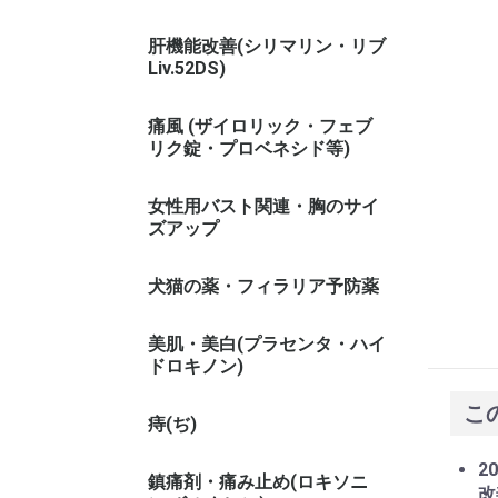
肝機能改善(シリマリン・リブ
Liv.52DS)
痛風 (ザイロリック・フェブ
リク錠・プロベネシド等)
女性用バスト関連・胸のサイ
ズアップ
犬猫の薬・フィラリア予防薬
美肌・美白(プラセンタ・ハイ
ドロキノン)
こ
痔(ぢ)
20
鎮痛剤・痛み止め(ロキソニ
改