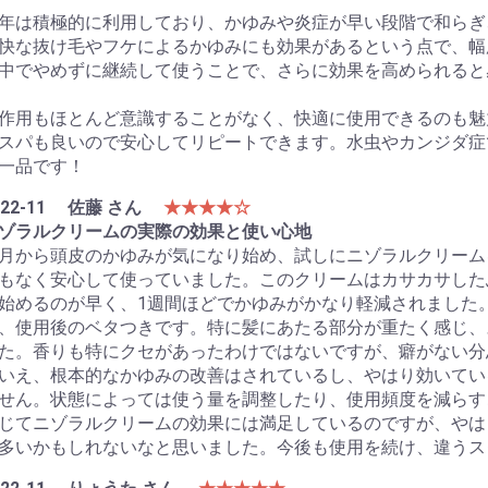
年は積極的に利用しており、かゆみや炎症が早い段階で和らぎ
快な抜け毛やフケによるかゆみにも効果があるという点で、幅
中でやめずに継続して使うことで、さらに効果を高められると
作用もほとんど意識することがなく、快適に使用できるのも魅
スパも良いので安心してリピートできます。水虫やカンジダ症
一品です！
22-11
佐藤 さん
★★★★☆
ゾラルクリームの実際の効果と使い心地
月から頭皮のかゆみが気になり始め、試しにニゾラルクリーム
もなく安心して使っていました。このクリームはカサカサした
始めるのが早く、1週間ほどでかゆみがかなり軽減されました
、使用後のベタつきです。特に髪にあたる部分が重たく感じ、
た。香りも特にクセがあったわけではないですが、癖がない分
いえ、根本的なかゆみの改善はされているし、やはり効いてい
せん。状態によっては使う量を調整したり、使用頻度を減らす
じてニゾラルクリームの効果には満足しているのですが、やは
多いかもしれないなと思いました。今後も使用を続け、違うス