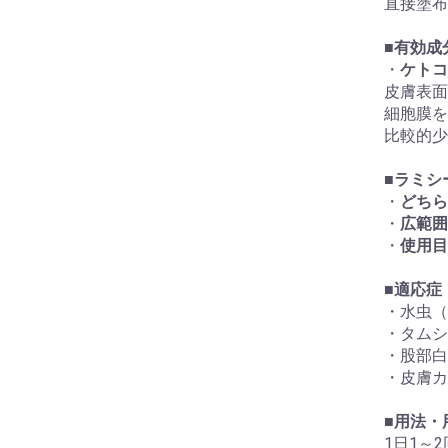
直接塗布
■
有効成
・
ケトコナ
皮膚表面
細胞膜を
比較的少
■
ラミシ
・
どちら
・
広範囲
・
使用目
■
適応症
・水虫（
・タムシ
・股部白
・皮膚カ
■
用法・
1日1～