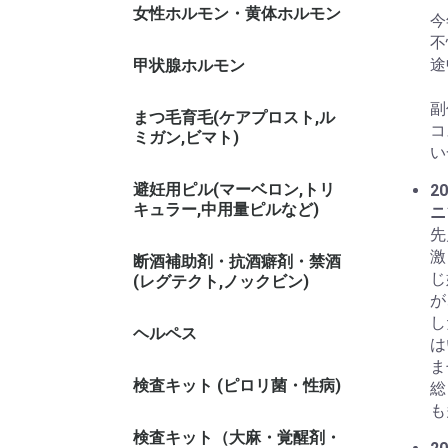
女性ホルモン・黄体ホルモン
今
不
途
甲状腺ホルモン
副
まつ毛育毛(ケアプロスト,ル
コ
ミガン,ビマト)
い
避妊用ピル(マーベロン,トリ
20
キュラー,中用量ピルなど)
ニ
先
激
断酒補助剤・抗酒癖剤・禁酒
じ
(レグテクト,ノックビン)
が
し
ヘルペス
は
ま
検査キット (ピロリ菌・性病)
総
も
検査キット（大麻・覚醒剤・