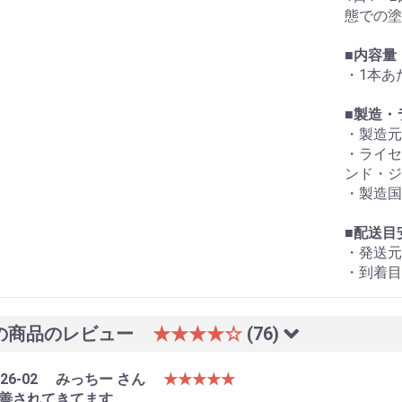
態での塗
■
内容量
・1本あた
■
製造・
・製造元：OL
・ライセン
ンド・ジ
・製造国
■
配送目
・発送元
・到着目
の商品のレビュー
★★★★☆
(76)
26-02
みっちー さん
★★★★★
善されてきてます