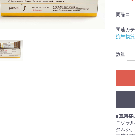
商品コ
関連カテ
抗生物質
数量
■
真菌症
ニゾラルク
タムシ、