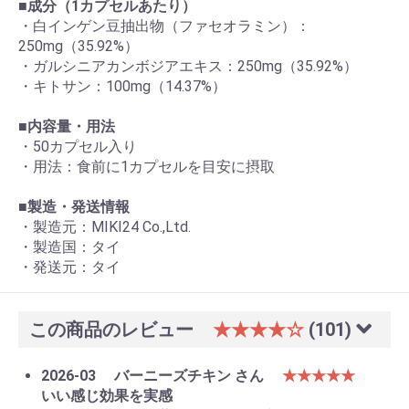
■
成分（1カプセルあたり）
・白インゲン豆抽出物（ファセオラミン）：
250mg（35.92%）
・ガルシニアカンボジアエキス：250mg（35.92%）
・キトサン：100mg（14.37%）
■
内容量・用法
・50カプセル入り
・用法：食前に1カプセルを目安に摂取
■
製造・発送情報
・製造元：MIKI24 Co.,Ltd.
・製造国：タイ
・発送元：タイ
この商品のレビュー
★★★★☆
(101)
2026-03
バーニーズチキン さん
★★★★★
いい感じ効果を実感