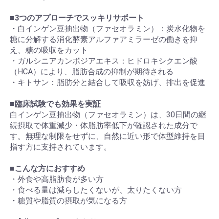
■
3つのアプローチでスッキリサポート
・白インゲン豆抽出物（ファセオラミン）：炭水化物を
糖に分解する消化酵素アルファアミラーゼの働きを抑
え、糖の吸収をカット
・ガルシニアカンボジアエキス：ヒドロキシクエン酸
（HCA）により、脂肪合成の抑制が期待される
・キトサン：脂肪分と結合して吸収を妨げ、排出を促進
■
臨床試験でも効果を実証
白インゲン豆抽出物（ファセオラミン）は、30日間の継
続摂取で体重減少・体脂肪率低下が確認された成分で
す。無理な制限をせずに、自然に近い形で体型維持を目
指す方に支持されています。
■
こんな方におすすめ
・外食や高脂肪食が多い方
・食べる量は減らしたくないが、太りたくない方
・糖質や脂質の摂取が気になる方