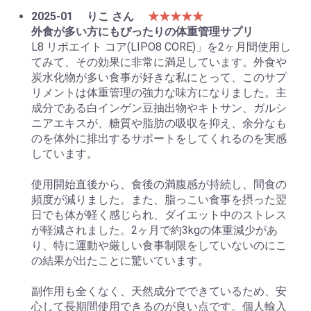
2025-01
りこ さん
★★★★★
外食が多い方にもぴったりの体重管理サプリ
L8 リポエイト コア(LIPO8 CORE)」を2ヶ月間使用し
てみて、その効果に非常に満足しています。外食や
炭水化物が多い食事が好きな私にとって、このサプ
リメントは体重管理の強力な味方になりました。主
成分である白インゲン豆抽出物やキトサン、ガルシ
ニアエキスが、糖質や脂肪の吸収を抑え、余分なも
のを体外に排出するサポートをしてくれるのを実感
しています。
使用開始直後から、食後の満腹感が持続し、間食の
頻度が減りました。また、脂っこい食事を摂った翌
日でも体が軽く感じられ、ダイエット中のストレス
が軽減されました。2ヶ月で約3kgの体重減少があ
り、特に運動や厳しい食事制限をしていないのにこ
の結果が出たことに驚いています。
副作用も全くなく、天然成分でできているため、安
心して長期間使用できるのが良い点です。個人輸入