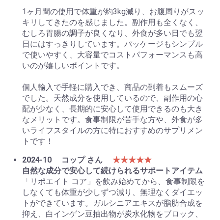
1ヶ月間の使用で体重が約3kg減り、お腹周りがスッ
キリしてきたのを感じました。副作用も全くなく、
むしろ胃腸の調子が良くなり、外食が多い日でも翌
日にはすっきりしています。パッケージもシンプル
で使いやすく、大容量でコストパフォーマンスも高
いのが嬉しいポイントです。
個人輸入で手軽に購入でき、商品の到着もスムーズ
でした。天然成分を使用しているので、副作用の心
配が少なく、長期的に安心して使用できるのも大き
なメリットです。食事制限が苦手な方や、外食が多
いライフスタイルの方に特におすすめのサプリメン
トです！
2024-10
コップ さん
★★★★★
自然な成分で安心して続けられるサポートアイテム
「リポエイト コア」を飲み始めてから、食事制限を
しなくても体重が少しずつ減り、無理なくダイエッ
トができています。ガルシニアエキスが脂肪合成を
抑え、白インゲン豆抽出物が炭水化物をブロック、