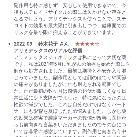
副作用も特に感じず、安心して使用できるので、今
後もステロイドサイクルの際には欠かせない存在と
なるでしょう。アリミデックスを使うことで、ステ
ロイドの効果を最大限に引き出しつつ、健康面での
リスクを最小限に抑えることができています。
2022-09
鈴木花子 さん
★★★★☆
アリミデックスのリアルな評価
アリミデックスジェネリックは私にとって大切な薬
です。私は2021年5月に乳がんの治療を始めた際に医
師から処方されました。最初は期待と不安が入り混
じっていました。副作用としては顔のほてりや関節
の痛みがありましたがこれも耐えられる範囲でし
た。ただ最初の数ヶ月は感情の起伏が激しくなり日
常生活に少々支障がでました。特に気になったのは
性欲の減少でした。これは自分だけではなくパート
ナーにも影響を及ぼしたため悩みました。しかし薬
の効果は確実で腫瘍マーカーの数値が改善し医師か
らも前向きな言葉をいただきましたのでその点につ
いては非常に感謝しています。副作用と向き合う中