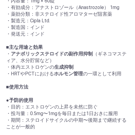
・内容量：1mg × 60錠
・有効成分：アナストロゾール（Anastrozole） 1mg
・薬効分類：非ステロイド性アロマターゼ阻害薬
・製造元：Cipla Ltd.
・製造国：インド
・発送元：インド
■
主な用途と効果
・
アナボリックステロイドの副作用抑制
（ギネコマステ
ィア、水分貯留など）
・体内エストロゲンの
生成抑制
・HRTやPCTにおける
ホルモン管理
の一環として利用
■
使用方法
●
予防的使用
・目的：エストロゲンの上昇を未然に防ぐ
・投与量：0.5mg〜1mgを毎日または1日おきに服用
・期間：ステロイドサイクルの中期〜後期まで継続する
ことが一般的