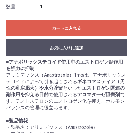
数量
カートに入れる
お気に入りに追加
■
アナボリックステロイド使用中のエストロゲン副作用
を強力に抑制
アリミデックス（Anastrozole）1mgは、アナボリックス
テロイドによって引き起こされる
ギネコマスティア（男
性の乳房肥大）や水分貯留
といった
エストロゲン関連の
副作用を抑える目的
で使用される
アロマターゼ阻害剤
で
す。テストステロンのエストロゲン化を抑え、ホルモン
バランスの管理に役立ちます。
■
製品情報
・製品名：アリミデックス（Anastrozole）