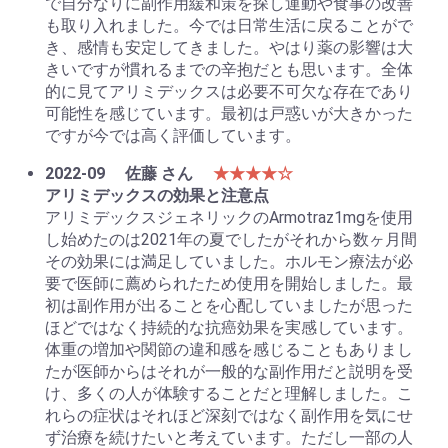
で自分なりに副作用緩和策を探し運動や食事の改善
も取り入れました。今では日常生活に戻ることがで
き、感情も安定してきました。やはり薬の影響は大
きいですが慣れるまでの辛抱だとも思います。全体
的に見てアリミデックスは必要不可欠な存在であり
可能性を感じています。最初は戸惑いが大きかった
ですが今では高く評価しています。
2022-09
佐藤 さん
★★★★☆
アリミデックスの効果と注意点
アリミデックスジェネリックのArmotraz1mgを使用
し始めたのは2021年の夏でしたがそれから数ヶ月間
その効果には満足していました。ホルモン療法が必
要で医師に薦められたため使用を開始しました。最
初は副作用が出ることを心配していましたが思った
ほどではなく持続的な抗癌効果を実感しています。
体重の増加や関節の違和感を感じることもありまし
たが医師からはそれが一般的な副作用だと説明を受
け、多くの人が体験することだと理解しました。こ
れらの症状はそれほど深刻ではなく副作用を気にせ
ず治療を続けたいと考えています。ただし一部の人