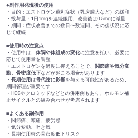
●
副作用発現後の使用
・目的：エストロゲン過剰症状（乳房腫大など）の緩和
・投与量：1日1mgを連続服用、改善後は0.5mgに減量
・期間：症状改善までの数日〜数週間、その後状況に応
じて継続
■
使用時の注意点
・使用中は、
体調や体組成の変化
に注意を払い、必要に
応じて使用量を調整
・エストロゲンを過度に抑えることで、
関節痛や気分変
動、骨密度低下
などが起こる場合があります
・
長期使用は骨代謝に影響
を与える可能性があるため、
期間管理が重要です
・HCGやクロミッドなどとの併用例もあり、ホルモン補
正サイクルとの組み合わせが考慮されます
■
よくある副作用
・関節痛、頭痛、疲労感
・気分変動、吐き気
・長期使用時の骨密度低下リスク