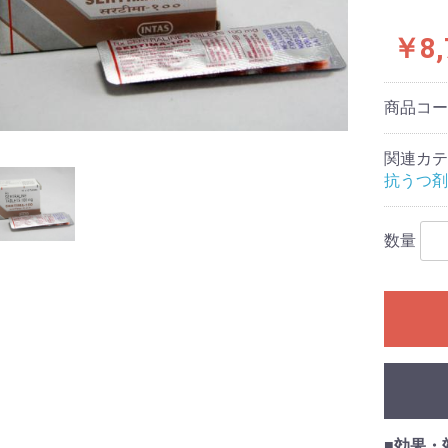
￥8,
商品コ
関連カテ
抗うつ剤
数量
■効果・