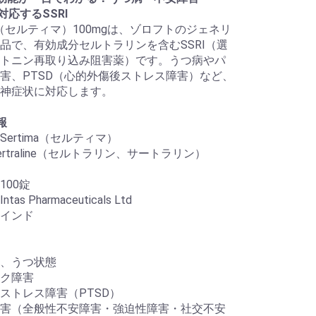
対応するSSRI
ima（セルティマ）100mgは、ゾロフトのジェネリ
品で、有効成分セルトラリンを含むSSRI（選
トニン再取り込み阻害薬）です。うつ病やパ
害、PTSD（心的外傷後ストレス障害）など、
神症状に対応します。
報
ertima（セルティマ）
rtraline（セルトラリン、サートラリン）
100錠
as Pharmaceuticals Ltd
インド
、うつ状態
ク障害
ストレス障害（PTSD）
害（全般性不安障害・強迫性障害・社交不安