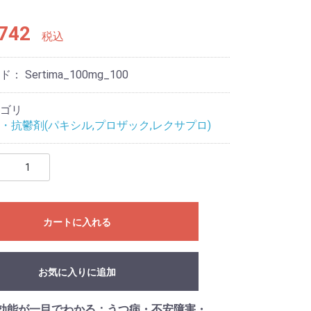
742
税込
ード：
Sertima_100mg_100
ゴリ
・抗鬱剤(パキシル,プロザック,レクサプロ)
カートに入れる
お気に入りに追加
効能が一目でわかる：うつ病・不安障害・