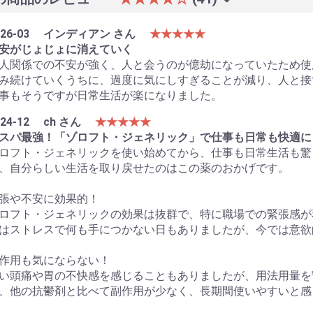
26-03
インディアン さん
★★★★★
安がじょじょに消えていく
人関係での不安が強く、人と会うのが億劫になっていたため使
み続けていくうちに、過度に気にしすぎることが減り、人と接
事もそうですが日常生活が楽になりました。
24-12
ch さん
★★★★★
スパ最強！「ゾロフト・ジェネリック」で仕事も日常も快適に
ロフト・ジェネリックを使い始めてから、仕事も日常生活も驚
、自分らしい生活を取り戻せたのはこの薬のおかげです。
張や不安に効果的！
ロフト・ジェネリックの効果は抜群で、特に職場での緊張感が
はストレスで何も手につかない日もありましたが、今では意欲
作用も気にならない！
い頭痛や胃の不快感を感じることもありましたが、用法用量を
、他の抗鬱剤と比べて副作用が少なく、長期間使いやすいと感