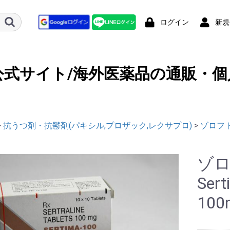
ログイン
新規
公式サイト/海外医薬品の通販・個
>
抗うつ剤・抗鬱剤(パキシル,プロザック,レクサプロ)
>
ゾロフト
ゾ
Ser
100