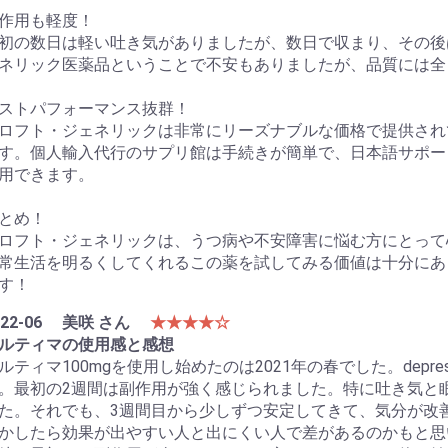
作用も軽度！
初の数日は軽い吐き気がありましたが、数日で収まり、その後
ネリック医薬品ということで不安もありましたが、品質には全
ストパフォーマンス抜群！
ロフト・ジェネリックは非常にリーズナブルな価格で提供され
す。個人輸入代行のサプリ館は手続きが簡単で、日本語サポー
用できます。
とめ！
ロフト・ジェネリックは、うつ病や不安障害に悩む方にとって
常生活を明るくしてくれるこの薬を試してみる価値は十分にあ
す！
22-06
美咲 さん
★★★★☆
ルティマの使用感と感想
ルティマ100mgを使用し始めたのは2021年の春でした。depr
。最初の2週間は副作用が強く感じられました。特に吐き気と
た。それでも、3週間目から少しずつ安定してきて、気分が改
かしたら効果が出やすい人と出にくい人で差があるのかもと思