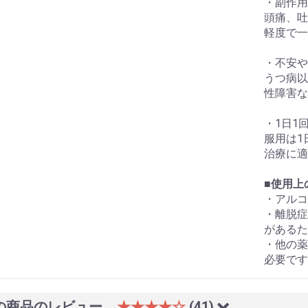
・副作用
頭痛、吐
軽度で一
・不安や
うつ病以
性障害な
・1日1
服用は1
治療に適
■使用上
・アルコ
・離脱症
があるた
・他の薬
必要です
の商品のレビュー
★★★★☆
(41)