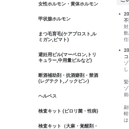
女性ホルモン・黄体ホルモン
20
甲状腺ホルモン
不
対
飲
まつ毛育毛(ケアプロスト,ル
仕
ミガン,ビマト)
20
避妊用ピル(マーベロン,トリ
コ
キュラー,中用量ピルなど)
ゾ
し
断酒補助剤・抗酒癖剤・禁酒
(レグテクト,ノックビン)
緊
ゾ
前
ヘルペス
副
検査キット (ピロリ菌・性病)
軽
は
検査キット（大麻・覚醒剤・