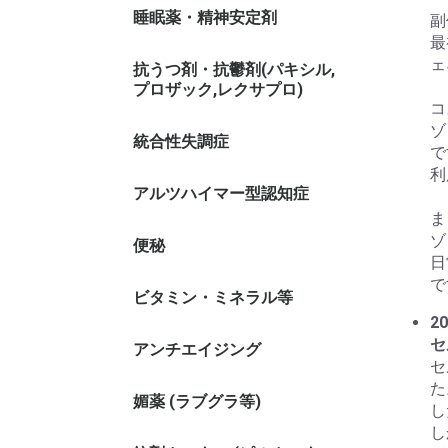
睡眠薬・精神安定剤
副
最
ェ
抗うつ剤・抗鬱剤(パキシル,
プロザック,レクサプロ)
コ
ゾ
統合性失調症
で
利
アルツハイマー型認知症
ま
ゾ
便秘
日
で
ビタミン・ミネラル等
20
セ
アンチエイジング
セ
た
媚薬 (ラブグラ等)
し
し