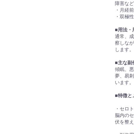
障害など
・月経前
・双極性
■用法・
通常、成
察しなが
します。
■主な副
傾眠、悪
夢、易刺
います。
■特徴と
・セロト
脳内のセ
伏を整え