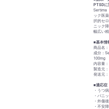
PTSDに
Sert
ック医薬
択的セロ
ニック障
幅広い精
■基本情
商品名：S
成分：Se
100mg
内容量：
製造元：Int
発送元：
■適応症
・うつ病
・パニッ
・外傷後
・不安障