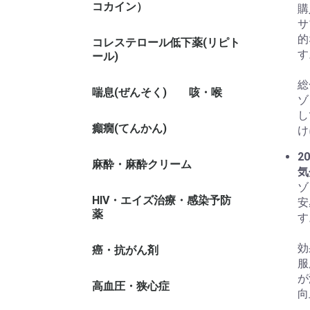
コカイン）
購
サ
的
コレステロール低下薬(リピト
す
ール)
総
喘息(ぜんそく)
咳・喉
ゾ
し
癲癇(てんかん)
け
20
麻酔・麻酔クリーム
気
ゾ
HIV・エイズ治療・感染予防
安
薬
す
効
癌・抗がん剤
服
が
高血圧・狭心症
向