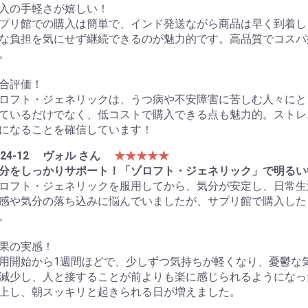
入の手軽さが嬉しい！
プリ館での購入は簡単で、インド発送ながら商品は早く到着し
な負担を気にせず継続できるのが魅力的です。高品質でコスパ
。
合評価！
ロフト・ジェネリックは、うつ病や不安障害に苦しむ人々にと
ているだけでなく、低コストで購入できる点も魅力的。ストレ
になることを確信しています！
24-12
ヴォル さん
★★★★★
分をしっかりサポート！「ゾロフト・ジェネリック」で明るい
ロフト・ジェネリックを服用してから、気分が安定し、日常生
感や気分の落ち込みに悩んでいましたが、サプリ館で購入した
。
果の実感！
用開始から1週間ほどで、少しずつ気持ちが軽くなり、憂鬱な
減少し、人と接することが前よりも楽に感じられるようになっ
上し、朝スッキリと起きられる日が増えました。