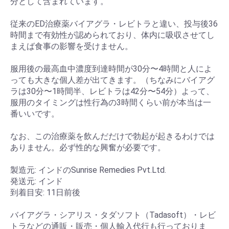
分として含まれています。
従来のED治療薬バイアグラ・レビトラと違い、投与後36
時間まで有効性が認められており、体内に吸収させてし
まえば食事の影響を受けません。
服用後の最高血中濃度到達時間が30分〜4時間と人によ
っても大きな個人差が出てきます。（ちなみにバイアグ
ラは30分〜1時間半、レビトラは42分〜54分）よって、
服用のタイミングは性行為の3時間くらい前が本当は一
番いいです。
なお、この治療薬を飲んだだけで勃起が起きるわけでは
ありません。必ず性的な興奮が必要です。
製造元: インドのSunrise Remedies Pvt.Ltd.
発送元: インド
到着目安: 11日前後
バイアグラ・シアリス・タダソフト（Tadasoft）・レビ
トラなどの通販・販売・個人輸入代行も行っておりま