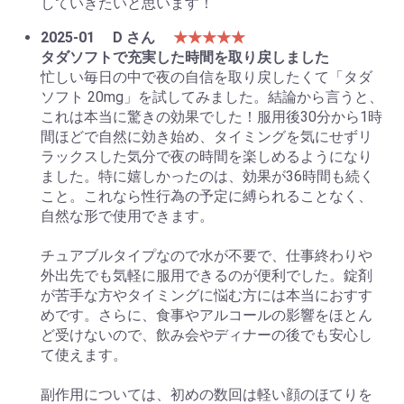
していきたいと思います！
2025-01
D さん
★★★★★
タダソフトで充実した時間を取り戻しました
忙しい毎日の中で夜の自信を取り戻したくて「タダ
ソフト 20mg」を試してみました。結論から言うと、
これは本当に驚きの効果でした！服用後30分から1時
間ほどで自然に効き始め、タイミングを気にせずリ
ラックスした気分で夜の時間を楽しめるようになり
ました。特に嬉しかったのは、効果が36時間も続く
こと。これなら性行為の予定に縛られることなく、
自然な形で使用できます。
チュアブルタイプなので水が不要で、仕事終わりや
外出先でも気軽に服用できるのが便利でした。錠剤
が苦手な方やタイミングに悩む方には本当におすす
めです。さらに、食事やアルコールの影響をほとん
ど受けないので、飲み会やディナーの後でも安心し
て使えます。
副作用については、初めの数回は軽い顔のほてりを