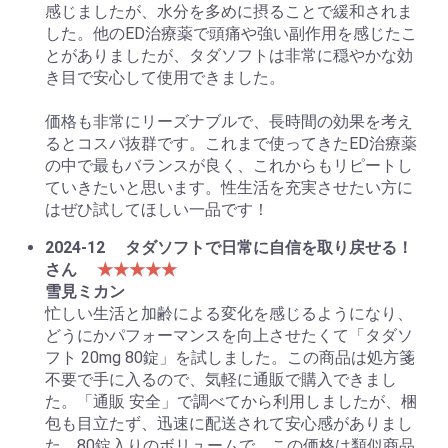
感じましたが、水分を多めに摂ることで緩和されま
した。他のED治療薬で頭痛や強い副作用を感じたこ
とがありましたが、タダソフトは非常に穏やかな効
き目で安心して使用できました。
価格も非常にリーズナブルで、長時間の効果を考え
るとコスパ抜群です。これまで使ってきたED治療薬
の中で最もバランスが良く、これからもリピートし
ていきたいと思います。性生活を充実させたい方に
はぜひ試してほしい一品です！
2024-12
タダソフトで日常に自信を取り戻せる！
さん
★★★★★
雪見ミカン
忙しい生活と加齢による変化を感じるようになり、
どうにかパフォーマンスを向上させたくて「タダソ
フト 20mg 80錠」を試しました。この商品は処方箋
不要で手に入るので、気軽に通販で購入できまし
た。「通販 安全」で調べてから利用しましたが、梱
包も目立たず、迅速に配送されて安心感がありまし
た。80錠入りのボリュームで、この価格は類似商品