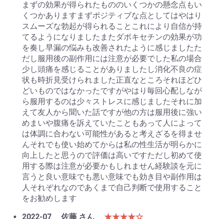
まずの効果が得られたもののいくつかの懸念点もい
くつかありますまずポジティブな点としてはやはり
スムーズな勃起が得られることこれにより自信が持
てるようになりましたまたダポキセチンの効果が功
を奏し早漏の悩みも改善されたように感じましたた
だし服用後の副作用には注意が必要でした私の場合
少し頭痛を感じることがありましたし消化不良の症
状も時折見受けられました正直なところそれほどひ
どいものではなかったですがやはり毎回心配しなが
ら服用するのは少々ストレスに感じましたそれに加
えて友人から聞いた話ですが他の方は服用後に強い
めまいや腹痛を訴えていたこともあって人によって
は体調に合わない可能性があると考えざるを得ませ
んそれでも使い始めてからは私の性生活が明らかに
向上したと思うので評価は高いですただし初めて使
用する際は注意が必要かもしれません経験談を元に
言うと良い意味でも悪い意味でも効き目や副作用は
人それぞれなのであくまで自己判断で使用すること
をお勧めします
2022-07
佐藤 さん
★★★★☆