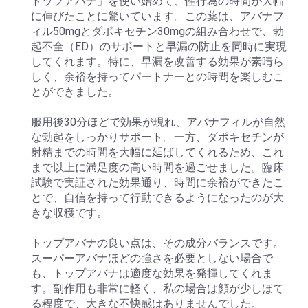
トップアバナ」を使い始めて、性行為の時間が大幅
に伸びたことに驚いています。この薬は、アバナフ
ィル50mgとダポキセチン30mgの組み合わせで、勃
起不全（ED）のサポートと早漏の防止を同時に実現
してくれます。特に、早漏を改善する効果が素晴ら
しく、余裕を持ってパートナーとの時間を楽しむこ
とができました。
服用後30分ほどで効果が現れ、アバナフィルが自然
な勃起をしっかりサポート。一方、ダポキセチンが
射精までの時間を大幅に延ばしてくれるため、これ
まで以上に満足度の高い時間を過ごせました。臨床
試験で実証された効果通り、時間に余裕ができたこ
とで、自信を持って行動できるようになったのが大
きな収穫です。
トップアバナの良い点は、その成分バランスです。
スーパーアバナほどの強さを必要としない場合で
も、トップアバナは適度な効果を発揮してくれま
す。副作用も非常に軽く、私の場合は顔が少しほて
る程度で、大きな不快感はありませんでした。