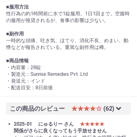
■服用方法
性行為の約1時間前に水で1錠服用。1日1回まで。空腹時
の服用が推奨されるが、食事の影響は少ない。
■副作用
一時的な頭痛、吐き気、ほてり、消化不良、めまい、動
悸などが報告されている。重篤な副作用は稀。
■商品情報
・内容量：28錠
・製造元：Sunrise Remedies Pvt. Ltd
・発送元：インド
・配送目安：8日前後
この商品のレビュー
★★★★☆
(62)
2025-01
にゅるりー さん
★★★★★
関係がさらに良くなってもう手放せません