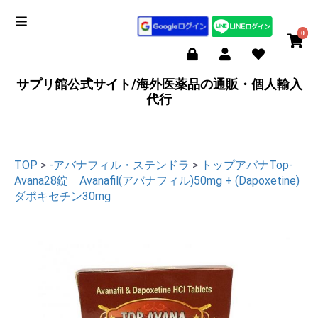
0
サプリ館公式サイト/海外医薬品の通販・個人輸入
代行
TOP
>
-アバナフィル・ステンドラ
>
トップアバナTop-
Avana28錠 Avanafil(アバナフィル)50mg + (Dapoxetine)
ダポキセチン30mg