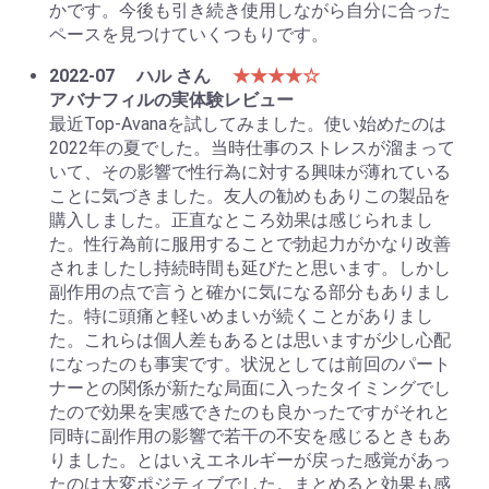
かです。今後も引き続き使用しながら自分に合った
ペースを見つけていくつもりです。
2022-07
ハル さん
★★★★☆
アバナフィルの実体験レビュー
最近Top-Avanaを試してみました。使い始めたのは
2022年の夏でした。当時仕事のストレスが溜まって
いて、その影響で性行為に対する興味が薄れている
ことに気づきました。友人の勧めもありこの製品を
購入しました。正直なところ効果は感じられまし
た。性行為前に服用することで勃起力がかなり改善
されましたし持続時間も延びたと思います。しかし
副作用の点で言うと確かに気になる部分もありまし
た。特に頭痛と軽いめまいが続くことがありまし
た。これらは個人差もあるとは思いますが少し心配
になったのも事実です。状況としては前回のパート
ナーとの関係が新たな局面に入ったタイミングでし
たので効果を実感できたのも良かったですがそれと
同時に副作用の影響で若干の不安を感じるときもあ
りました。とはいえエネルギーが戻った感覚があっ
たのは大変ポジティブでした。まとめると効果も感