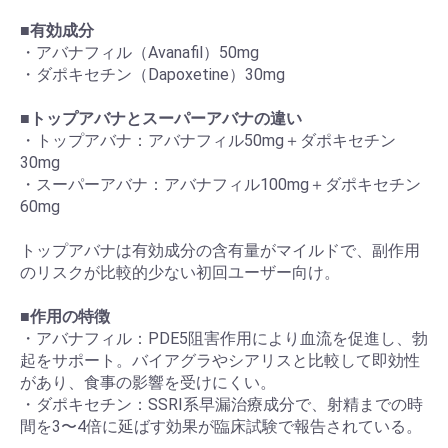
■有効成分
・アバナフィル（Avanafil）50mg
・ダポキセチン（Dapoxetine）30mg
■トップアバナとスーパーアバナの違い
・トップアバナ：アバナフィル50mg＋ダポキセチン
30mg
・スーパーアバナ：アバナフィル100mg＋ダポキセチン
60mg
トップアバナは有効成分の含有量がマイルドで、副作用
のリスクが比較的少ない初回ユーザー向け。
■作用の特徴
・アバナフィル：PDE5阻害作用により血流を促進し、勃
起をサポート。バイアグラやシアリスと比較して即効性
があり、食事の影響を受けにくい。
・ダポキセチン：SSRI系早漏治療成分で、射精までの時
間を3〜4倍に延ばす効果が臨床試験で報告されている。