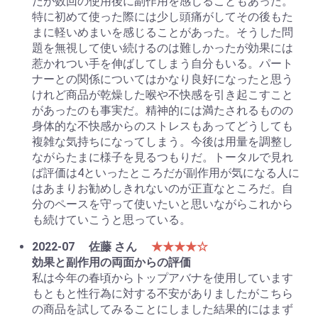
だが数回の使用後に副作用を感じることもあった。
特に初めて使った際には少し頭痛がしてその後もた
まに軽いめまいを感じることがあった。そうした問
題を無視して使い続けるのは難しかったが効果には
惹かれつい手を伸ばしてしまう自分もいる。パート
ナーとの関係についてはかなり良好になったと思う
けれど商品が乾燥した喉や不快感を引き起こすこと
があったのも事実だ。精神的には満たされるものの
身体的な不快感からのストレスもあってどうしても
複雑な気持ちになってしまう。今後は用量を調整し
ながらたまに様子を見るつもりだ。トータルで見れ
ば評価は4といったところだが副作用が気になる人に
はあまりお勧めしきれないのが正直なところだ。自
分のペースを守って使いたいと思いながらこれから
も続けていこうと思っている。
2022-07
佐藤 さん
★★★★☆
効果と副作用の両面からの評価
私は今年の春頃からトップアバナを使用しています
もともと性行為に対する不安がありましたがこちら
の商品を試してみることにしました結果的にはまず