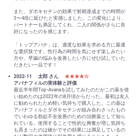
また、ダポキセチンの効果で射精達成までの時間が
3〜4倍に延びたと実感しました。この変化により、
パートナーも満足してくれ、二人の関係がさらに良
好になったのを感じます。
「トップアバナ」は、適度な効果を求める方に最適
な選択肢です。性行為の時間を気にせず楽しみたい
方や、早漏の悩みを改善したい方にぜひ試していた
だきたい一品です！
2022-11
太郎 さん
★★★★☆
アバナフィルの実体験と評価
最近半年間Top-Avanaを試してみたのだがこの薬を使
い始めたのは2022年の8月頃からだった。最初は友人
に勧められたため軽い気持ちで購入した。この薬は
アバナフィルとダポキセチンが組み合わさったもの
でいわゆる勃起不全改善のための治療薬として知ら
れている。使用することで性的な興奮が増し気持ち
も高まったのは確かでその効果には満足しているの