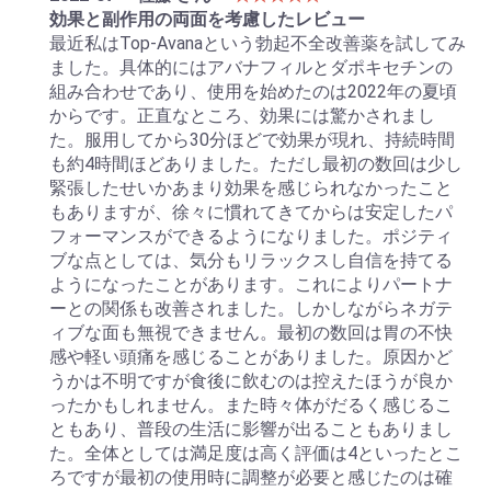
効果と副作用の両面を考慮したレビュー
最近私はTop-Avanaという勃起不全改善薬を試してみ
ました。具体的にはアバナフィルとダポキセチンの
組み合わせであり、使用を始めたのは2022年の夏頃
からです。正直なところ、効果には驚かされまし
た。服用してから30分ほどで効果が現れ、持続時間
も約4時間ほどありました。ただし最初の数回は少し
緊張したせいかあまり効果を感じられなかったこと
もありますが、徐々に慣れてきてからは安定したパ
フォーマンスができるようになりました。ポジティ
ブな点としては、気分もリラックスし自信を持てる
ようになったことがあります。これによりパートナ
ーとの関係も改善されました。しかしながらネガテ
ィブな面も無視できません。最初の数回は胃の不快
感や軽い頭痛を感じることがありました。原因かど
うかは不明ですが食後に飲むのは控えたほうが良か
ったかもしれません。また時々体がだるく感じるこ
ともあり、普段の生活に影響が出ることもありまし
た。全体としては満足度は高く評価は4といったとこ
ろですが最初の使用時に調整が必要と感じたのは確