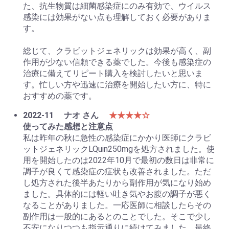
た、抗生物質は細菌感染症にのみ有効で、ウイルス
感染には効果がない点も理解しておく必要がありま
す。
総じて、クラビットジェネリックは効果が高く、副
作用が少ない信頼できる薬でした。今後も感染症の
治療に備えてリピート購入を検討したいと思いま
す。忙しい方や迅速に治療を開始したい方に、特に
おすすめの薬です。
2022-11
ナオ さん
★★★★☆
使ってみた感想と注意点
私は昨年の秋に急性の感染症にかかり医師にクラビ
ットジェネリックLQuin250mgを処方されました。使
用を開始したのは2022年10月で最初の数日は非常に
調子が良くて感染症の症状も改善されました。ただ
し処方された後半あたりから副作用が気になり始め
ました。具体的には軽い吐き気やお腹の調子が悪く
なることがありました。一応医師に相談したらその
副作用は一般的にあるとのことでした。そこで少し
不安になりつつも指示通りに続けてみました。最終