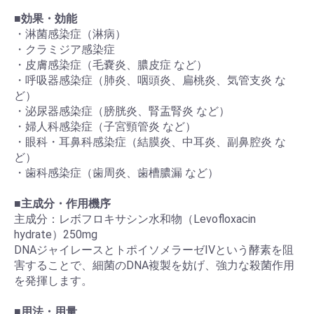
■
効果・効能
・淋菌感染症（淋病）
・クラミジア感染症
・皮膚感染症（毛嚢炎、膿皮症 など）
・呼吸器感染症（肺炎、咽頭炎、扁桃炎、気管支炎 な
ど）
・泌尿器感染症（膀胱炎、腎盂腎炎 など）
・婦人科感染症（子宮頸管炎 など）
・眼科・耳鼻科感染症（結膜炎、中耳炎、副鼻腔炎 な
ど）
・歯科感染症（歯周炎、歯槽膿漏 など）
■
主成分・作用機序
主成分：レボフロキサシン水和物（Levofloxacin
hydrate）250mg
DNAジャイレースとトポイソメラーゼIVという酵素を阻
害することで、細菌のDNA複製を妨げ、強力な殺菌作用
を発揮します。
■
用法・用量