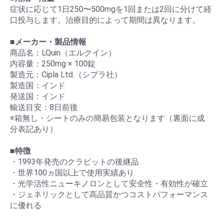
症状に応じて1日250〜500mgを1回または2回に分けて経
口投与します。治療目的によって期間は異なります。
■
メーカー・製品情報
商品名：LQuin（エルクイン）
内容量：250mg × 100錠
製造元：Cipla Ltd.（シプラ社）
製造国：インド
発送国：インド
輸送目安：8日前後
※箱無し・シートのみの簡易包装となります（裏面に成
分表記あり）
■
特徴
・1993年発売のクラビットの後継品
・世界100ヵ国以上で使用実績あり
・光学活性ニューキノロンとして安全性・有効性が確立
・ジェネリックとして高品質かつコストパフォーマンス
に優れる