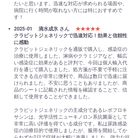
たいと思います。迅速な対応が求められる場面や、
病院に行く時間が取れない方には特におすすめで
す！
2025-01
滴水成氷 さん
★★★★★
クラビットジェネリックで迅速対応！効果と信頼性
に感動
クラビットジェネリックを通販で購入し、感染症の
治療に使用しました。淋病やクラミジアなど、幅広
い感染症に効果があると評判で、今回は個人輸入代
行を通じて購入しました。処方箋が不要で手軽に注
文できる点が非常に便利で、商品は数日で迅速に届
けられました。不安に思うこともありましたが、商
品のシートに記載された情報を確認することで、信
頼して使用することができました。
クラビットジェネリックの主成分であるレボフロキ
サシンは、光学活性ニューキノロン系抗菌薬として
非常に高い評価を得ている成分です。私は尿路感染
症の治療目的で使用しましたが、服用を開始してか
らわずか2日で症状が大幅に改善しました。強力な抗