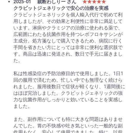
2025-01
裁断わしりー さん
★★★★★
クラビットジェネリックで安心の治療を実感
クラビットジェネリックを個人輸入代行で初めて利
用しましたが、その効果と利便性に非常に満足して
います。淋病やクラミジアの治療に使われる薬で、
広範囲にわたる抗菌作用を持つレボフロキサシンが
主成分。処方箋なしで購入できるため、病院に行く
手間を省きたい方にとっては非常に便利な選択肢で
す。商品は迅速に発送され、数日で手元に届きまし
た。
私は性感染症の予防治療目的で使用しました。1日1
回の服用で済むため、忙しい中でも無理なく続けら
れました。服用後数日で症状が軽くなり、1週間後に
はほぼ完治しました。クラビットジェネリックの強
力な抗菌作用がしっかりと効いていることを実感し
ました。
また、副作用についても特に大きな問題はありませ
んでした。胃の不快感や吐き気といった一般的な副
作用もなく、安心して使用できました。特に、以前