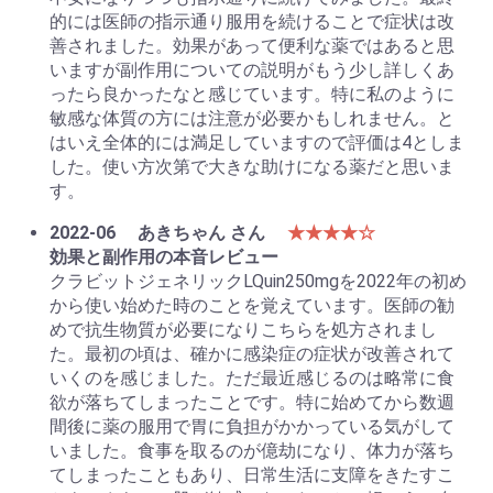
的には医師の指示通り服用を続けることで症状は改
善されました。効果があって便利な薬ではあると思
いますが副作用についての説明がもう少し詳しくあ
ったら良かったなと感じています。特に私のように
敏感な体質の方には注意が必要かもしれません。と
はいえ全体的には満足していますので評価は4としま
した。使い方次第で大きな助けになる薬だと思いま
す。
2022-06
あきちゃん さん
★★★★☆
効果と副作用の本音レビュー
クラビットジェネリックLQuin250mgを2022年の初め
から使い始めた時のことを覚えています。医師の勧
めで抗生物質が必要になりこちらを処方されまし
た。最初の頃は、確かに感染症の症状が改善されて
いくのを感じました。ただ最近感じるのは略常に食
欲が落ちてしまったことです。特に始めてから数週
間後に薬の服用で胃に負担がかかっている気がして
いました。食事を取るのが億劫になり、体力が落ち
てしまったこともあり、日常生活に支障をきたすこ