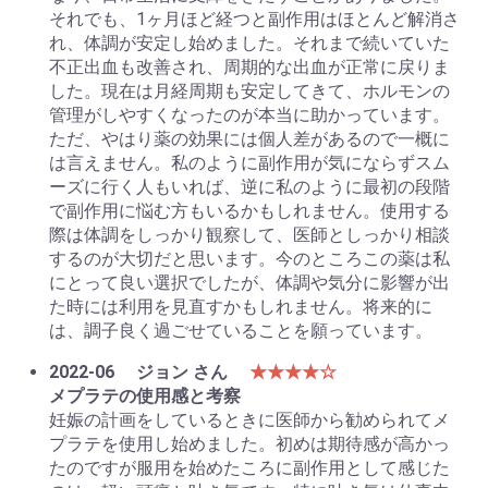
それでも、1ヶ月ほど経つと副作用はほとんど解消さ
れ、体調が安定し始めました。それまで続いていた
不正出血も改善され、周期的な出血が正常に戻りま
した。現在は月経周期も安定してきて、ホルモンの
管理がしやすくなったのが本当に助かっています。
ただ、やはり薬の効果には個人差があるので一概に
は言えません。私のように副作用が気にならずスム
ーズに行く人もいれば、逆に私のように最初の段階
で副作用に悩む方もいるかもしれません。使用する
際は体調をしっかり観察して、医師としっかり相談
するのが大切だと思います。今のところこの薬は私
にとって良い選択でしたが、体調や気分に影響が出
た時には利用を見直すかもしれません。将来的に
は、調子良く過ごせていることを願っています。
2022-06
ジョン さん
★★★★☆
メプラテの使用感と考察
妊娠の計画をしているときに医師から勧められてメ
プラテを使用し始めました。初めは期待感が高かっ
たのですが服用を始めたころに副作用として感じた