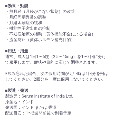
■効果・効能
・無月経（月経がこない状態）の改善
・月経周期異常の調整
・月経困難症の緩和
・機能性子宮出血の抑制
・不妊症治療の補助（黄体機能不全による場合）
・流産防止（黄体ホルモン補充目的）
■用法・用量
通常、成人は1日1〜6錠（2.5〜15mg）を1〜3回に分け
て服用します。症状や目的に応じて調整されます。
※飲み忘れた場合、次の服用時間が近い時は1回分を飛ば
してください。2回分を一度に服用しないでください。
■製造・発送
製造元：Serum Institute of India Ltd.
原産地：インド
発送国：インド または 香港
配送目安：1〜2週間前後で到着予定