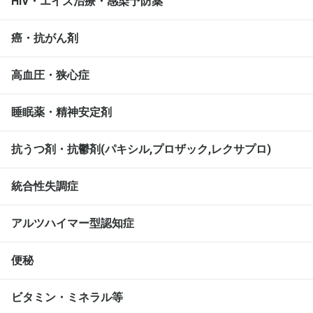
HIV・エイズ治療・感染予防薬
癌・抗がん剤
高血圧・狭心症
睡眠薬・精神安定剤
抗うつ剤・抗鬱剤(パキシル,プロザック,レクサプロ)
統合性失調症
アルツハイマー型認知症
便秘
ビタミン・ミネラル等