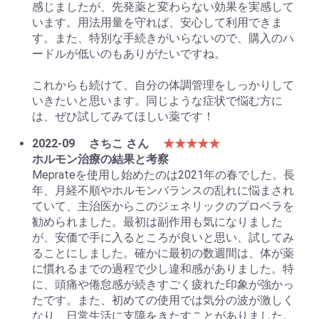
感じましたが、先発薬と変わらない効果を実感して
います。用法用量を守れば、安心して利用できま
す。また、特別な手続きがいらないので、購入のハ
ードルが低いのもありがたいですね。
これからも続けて、自分の体調管理をしっかりして
いきたいと思います。同じような症状で悩む方に
は、ぜひ試してみてほしい薬です！
2022-09
さちこ さん
★★★★★
ホルモン治療の結果と考察
Meprateを使用し始めたのは2021年の春でした。長
年、月経不順やホルモンバランスの乱れに悩まされ
ていて、主治医からこのジェネリックのプロベラを
勧められました。最初は副作用も気になりました
が、安価で手に入るところが良いと思い、試してみ
ることにしました。確かに最初の数週間は、体が薬
に慣れるまでの過程で少し違和感がありました。特
に、頭痛や倦怠感が続きすごく疲れた印象が強かっ
たです。また、初めての使用では気分の波が激しく
なり、日常生活に支障をきたすことがありました。