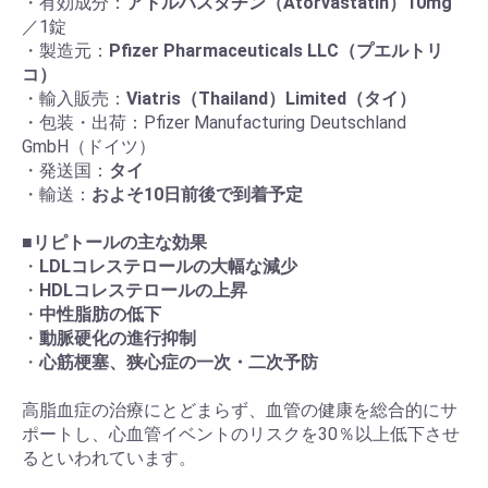
・有効成分：
アトルバスタチン（Atorvastatin）10mg
／1錠
・製造元：
Pfizer Pharmaceuticals LLC（プエルトリ
コ）
・輸入販売：
Viatris（Thailand）Limited（タイ）
・包装・出荷：Pfizer Manufacturing Deutschland
GmbH（ドイツ）
・発送国：
タイ
・輸送：
およそ10日前後で到着予定
■
リピトールの主な効果
・
LDLコレステロールの大幅な減少
・
HDLコレステロールの上昇
・
中性脂肪の低下
・
動脈硬化の進行抑制
・
心筋梗塞、狭心症の一次・二次予防
高脂血症の治療にとどまらず、血管の健康を総合的にサ
ポートし、心血管イベントのリスクを30％以上低下させ
るといわれています。