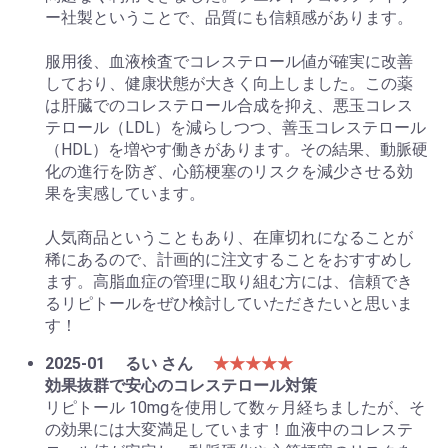
ー社製ということで、品質にも信頼感があります。
服用後、血液検査でコレステロール値が確実に改善
しており、健康状態が大きく向上しました。この薬
は肝臓でのコレステロール合成を抑え、悪玉コレス
テロール（LDL）を減らしつつ、善玉コレステロール
（HDL）を増やす働きがあります。その結果、動脈硬
化の進行を防ぎ、心筋梗塞のリスクを減少させる効
果を実感しています。
人気商品ということもあり、在庫切れになることが
稀にあるので、計画的に注文することをおすすめし
ます。高脂血症の管理に取り組む方には、信頼でき
るリピトールをぜひ検討していただきたいと思いま
す！
2025-01
るい さん
★★★★★
効果抜群で安心のコレステロール対策
リピトール 10mgを使用して数ヶ月経ちましたが、そ
の効果には大変満足しています！血液中のコレステ