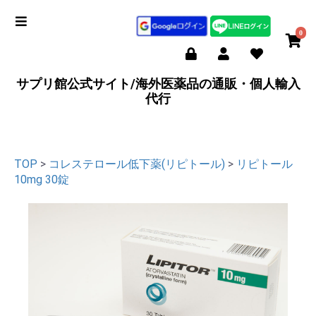
0
サプリ館公式サイト/海外医薬品の通販・個人輸入
代行
TOP
>
コレステロール低下薬(リピトール)
>
リピトール
10mg 30錠