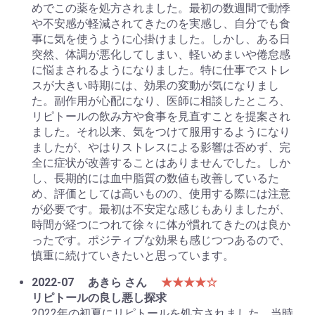
めでこの薬を処方されました。最初の数週間で動悸
や不安感が軽減されてきたのを実感し、自分でも食
事に気を使うように心掛けました。しかし、ある日
突然、体調が悪化してしまい、軽いめまいや倦怠感
に悩まされるようになりました。特に仕事でストレ
スが大きい時期には、効果の変動が気になりまし
た。副作用が心配になり、医師に相談したところ、
リピトールの飲み方や食事を見直すことを提案され
ました。それ以来、気をつけて服用するようになり
ましたが、やはりストレスによる影響は否めず、完
全に症状が改善することはありませんでした。しか
し、長期的には血中脂質の数値も改善しているた
め、評価としては高いものの、使用する際には注意
が必要です。最初は不安定な感じもありましたが、
時間が経つにつれて徐々に体が慣れてきたのは良か
ったです。ポジティブな効果も感じつつあるので、
慎重に続けていきたいと思っています。
2022-07
あきら さん
★★★★☆
リピトールの良し悪し探求
2022年の初夏にリピトールを処方されました。当時