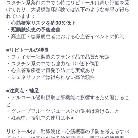
スタチン系薬剤の中でも特にリピトールは高い評価を受
けており、大規模臨床試験では以下のような結果が得ら
れています：
・
心筋梗塞リスクを約30％低下
・
冠動脈疾患の予後改善
・高血圧・糖尿病患者における心血管イベントの抑制
■
リピトールの特長
・ファイザー社製造のブランド品で品質が安定
・スタチン系の中でも強力なLDL低下作用
・心血管系疾患の再発予防にも実績あり
・ジェネリックでは得られない高信頼性
■
注意点・補足
・アルコール過剰摂取は肝機能に影響するため避けるこ
と
・グレープフルーツジュースとの併用は避けること
・妊娠中、授乳中の使用は不可
リピトール
は、動脈硬化・心筋梗塞の予防を考えるすべ