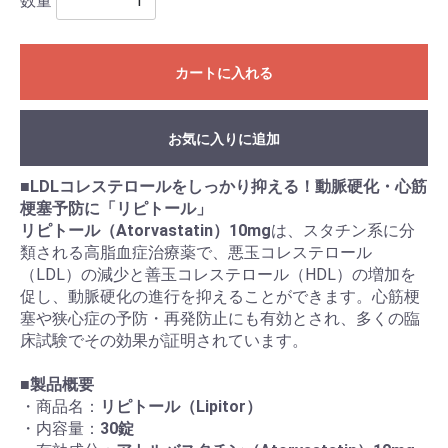
数量
カートに入れる
お気に入りに追加
■
LDLコレステロールをしっかり抑える！動脈硬化・心筋
梗塞予防に「リピトール」
リピトール（Atorvastatin）10mg
は、スタチン系に分
類される高脂血症治療薬で、悪玉コレステロール
（LDL）の減少と善玉コレステロール（HDL）の増加を
促し、動脈硬化の進行を抑えることができます。心筋梗
塞や狭心症の予防・再発防止にも有効とされ、多くの臨
床試験でその効果が証明されています。
■
製品概要
・商品名：
リピトール（Lipitor）
・内容量：
30錠