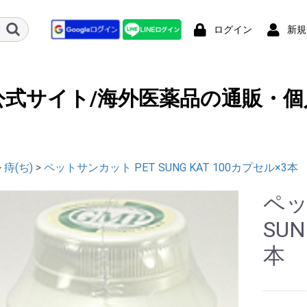
ログイン
新規
公式サイト/海外医薬品の通販・個
>
痔(ぢ)
>
ペットサンカット PET SUNG KAT 100カプセル×3本
ペッ
SUN
本