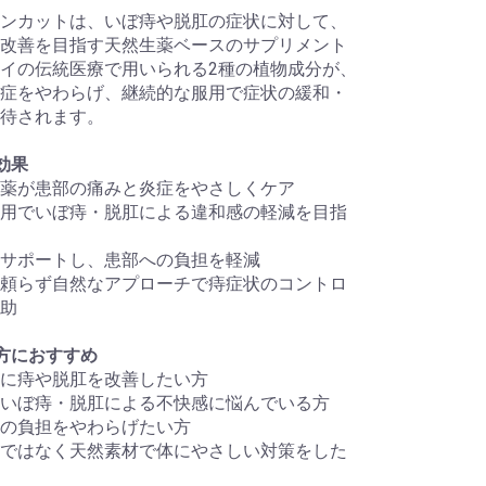
ンカットは、いぼ痔や脱肛の症状に対して、
改善を目指す天然生薬ベースのサプリメント
イの伝統医療で用いられる2種の植物成分が、
症をやわらげ、継続的な服用で症状の緩和・
待されます。
効果
薬が患部の痛みと炎症をやさしくケア
用でいぼ痔・脱肛による違和感の軽減を目指
サポートし、患部への負担を軽減
頼らず自然なアプローチで痔症状のコントロ
助
方におすすめ
に痔や脱肛を改善したい方
いぼ痔・脱肛による不快感に悩んでいる方
の負担をやわらげたい方
ではなく天然素材で体にやさしい対策をした