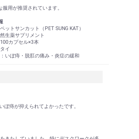
な服用が推奨されています。
報
ットサンカット（PET SUNG KAT）
然生薬サプリメント
100カプセル×3本
タイ
：いぼ痔・脱肛の痛み・炎症の緩和
いぼ痔が抑えられてよかったです。
障をきたしていました。特にデスクワークが多