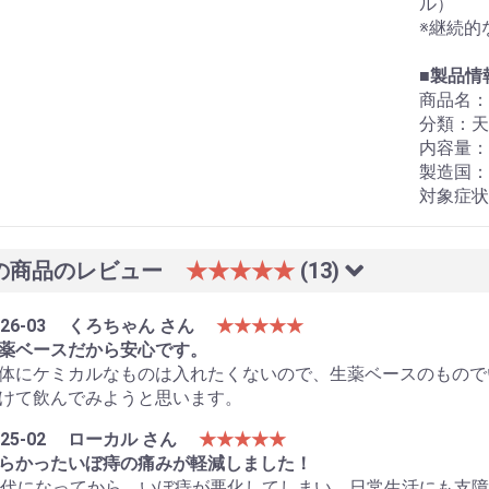
ル）
※継続的
■
製品情
商品名：ペ
分類：天
内容量：
製造国：
対象症状
の商品のレビュー
★★★★★
(13)
26-03
くろちゃん さん
★★★★★
薬ベースだから安心です。
体にケミカルなものは入れたくないので、生薬ベースのもので
けて飲んでみようと思います。
25-02
ローカル さん
★★★★★
らかったいぼ痔の痛みが軽減しました！
0代になってから、いぼ痔が悪化してしまい、日常生活にも支