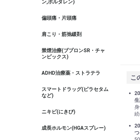
ン,ボルタレン)
偏頭痛・片頭痛
肩こり・筋弛緩剤
禁煙治療(ブプロンSR・チャ
ンピックス)
ADHD治療薬・ストラテラ
こ
スマートドラッグ(ピラセタム
20
など)
生
身
ニキビ(にきび)
続
20
成長ホルモン(HGAスプレー)
つ
5