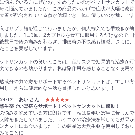
に悩んでいる方にぜひおすすめしたいのがペットサンカットで
痔に悩んでいましたが、この商品のおかげで症状が大幅に改善
大黄が配合されている点が信頼でき、体に優しいのが魅力です
入はサプリ館を通じて行いましたが、個人輸入でも手続きが簡
しました。1日3回、2カプセルを食前に服用するだけなので
後数日で痔の痛みが和らぎ、排便時の不快感も軽減。さらに、
たことを実感しています。
ットサンカットの良いところは、低リスクで効果的な治療が可
文できるのも助かります。私は副作用を感じることなく使用で
然成分の力で痔をサポートするペットサンカットは、忙しい方
用し、さらに健康的な生活を目指したいと思います！
24-12
あい さん
★★★★★
然生薬でいぼ痔をサポート！ペットサンカットに感動！
の悩みを抱えている方に朗報です！私は長年いぼ痔に苦しんで
支障をきたしていました。いくつかの治療法を試しても効果が
ンカットに出会いました。この商品は天然生薬を使用しており
みることに。