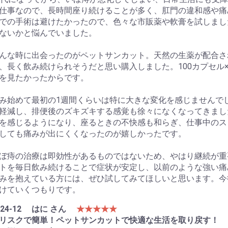
仕事なので、長時間座り続けることが多く、肛門の違和感や痛
での手術は避けたかったので、色々な市販薬や軟膏を試しまし
ないかと悩んでいました。
んな時に出会ったのがペットサンカット。天然の生薬が配合さ
、長く飲み続けられそうだと思い購入しました。100カプセル
を見たかったからです。
み始めて最初の1週間くらいは特に大きな変化を感じませんで
軽減し、排便後のズキズキする感覚も徐々になくなってきまし
を感じるようになり、座るときの不快感も和らぎ、仕事中のス
しても痛みが出にくくなったのが嬉しかったです。
ぼ痔の治療は即効性があるものではないため、やはり継続が重
トを毎日飲み続けることで症状が安定し、以前のような強い痛
みを抱えている方には、ぜひ試してみてほしいと思います。今
けていくつもりです。
24-12
はに さん
★★★★★
リスクで簡単！ペットサンカットで快適な生活を取り戻す！