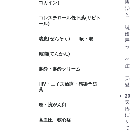
痔
コカイン）
ぼ
と
コレステロール低下薬(リピト
ール)
購
始
喘息(ぜんそく)
咳・喉
用
っ
癲癇(てんかん)
ペ
注
麻酔・麻酔クリーム
天
HIV・エイズ治療・感染予防
愛
薬
20
天
癌・抗がん剤
痔
に
高血圧・狭心症
サ
て