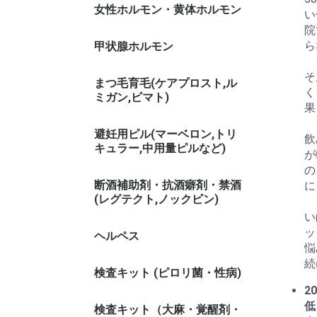
女性ホルモン・黄体ホルモン
い
院
ら
甲状腺ホルモン
そ
まつ毛育毛(ケアプロスト,ル
く
ミガン,ビマト)
果
避妊用ピル(マーベロン,トリ
飲
キュラー,中用量ピルなど)
が
の
断酒補助剤・抗酒癖剤・禁酒
に
(レグテクト,ノックビン)
い
ッ
ヘルペス
悩
続
検査キット (ピロリ菌・性病)
20
低
検査キット（大麻・覚醒剤・