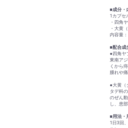
■
成分・
1カプセ
・四角ヤ
・大黄（
内容量：
■
配合成
●四角ヤ
東南アジ
くから痔
腫れや痛
●大黄（
タデ科の
のぜん動
し、患部
■
用法・
1日3回