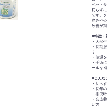
ペットサ
切らずに
です。タ
痛みや炎
改善が期
■
特徴・
・天然生
・長期服
す
・便通を
・手術に
ールを補
■
こんな
・切らず
・長年の
・排便時
・合成薬
い方