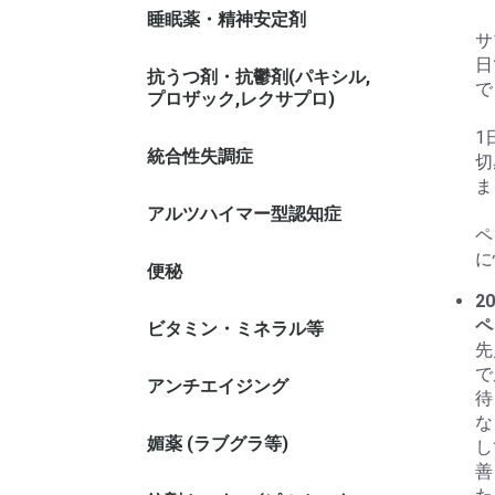
睡眠薬・精神安定剤
サ
日
抗うつ剤・抗鬱剤(パキシル,
で
プロザック,レクサプロ)
1
統合性失調症
切
ま
アルツハイマー型認知症
ペ
に
便秘
20
ペ
ビタミン・ミネラル等
先
で
アンチエイジング
待
な
媚薬 (ラブグラ等)
し
善