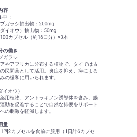
内容
ル中：
ブガラシ抽出物：200mg
ダイオウ）抽出物：50mg
100カプセル（約16日分）×3本
分の働き
ブガラシ
アやアフリカに分布する植物で、タイでは古
の民間薬として活用。炎症を抑え、痔による
みの緩和に用いられます。
ダイオウ）
薬用植物。アントラキノン誘導体を含み、腸
運動を促進することで自然な排便をサポート
への刺激を軽減します。
用量
、1回2カプセルを食前に服用（1日計6カプセ