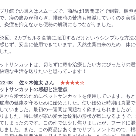
プリ館での購入はスムーズで、商品は1週間ほどで到着。梱包
で、痔の痛みが和らぎ、排便時の苦痛も軽減していくのを実感
、炎症を抑えながら便秘の解消にもつながりました。
日3回、2カプセルを食前に服用するだけというシンプルな方
感じず、安全に使用できています。天然生薬由来のため、体に
した。
ットサンカットは、切らずに痔を治療したい方にぴったりの選
快適な生活を送りたいと思っています！
22-08
佐々木健太 さん
★★★★☆
ットサンカットの感想と注意点
月から愛犬のためにペットサンカットを使用しています。もと
皮膚の健康を守るために始めました。使い始めた時期は真夏で
していました。最初の一週間は問題なく飲ませられましたが、
りました。特に我が家の愛犬は錠剤の形状が気になるようで、
てしまったのです。この件では少し焦りましたが、フードに混
しました。また、この商品はあくまでサプリメントなので、根