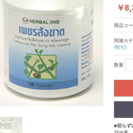
￥8,
商品コ
関連カテ
痔(ぢ)
数量
■
切らず
ローチ