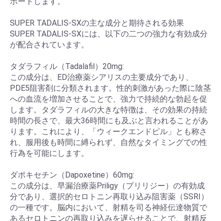
ポートします。
SUPER TADALIS-SXの主な成分と期待される効果
SUPER TADALIS-SXには、以下の二つの強力な有効成分
が配合されています。
タダラフィル（Tadalafil）20mg:
この成分は、ED治療薬シアリスの主要成分であり、
PDE5阻害剤に分類されます。性的刺激があった際に陰茎
への血流を増加させることで、強力で持続的な勃起を促
します。タダラフィルの大きな特徴は、その効果の持続
時間の長さで、最大36時間にも及ぶと言われることがあ
ります。これにより、「ウィークエンドピル」とも称さ
れ、服用後も時間に縛られず、自然なタイミングでの性
行為を可能にします。
ダポキセチン（Dapoxetine）60mg:
この成分は、早漏治療薬Priligy（プリリジー）の有効成
分であり、選択的セロトニン再取り込み阻害薬（SSRI）
の一種です。脳内において、射精を司る神経伝達物質で
あるセロトニンの再取り込みを遅らせることで、射精反