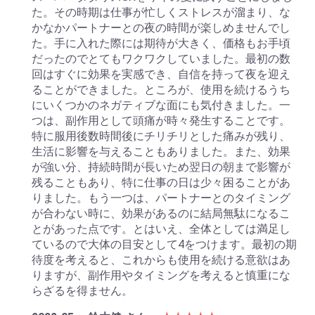
た。その時期は仕事が忙しくストレスが溜まり、な
かなかパートナーとの夜の時間が楽しめませんでし
た。手に入れた際には期待が大きく、価格もお手頃
だったのでとてもワクワクしていました。最初の数
回はすぐに効果を実感でき、自信を持って夜を迎え
ることができました。ところが、使用を続けるうち
にいくつかのネガティブな面にも気付きました。一
つは、副作用として頭痛が時々発生することです。
特に服用後数時間後にチリチリとした痛みが残り、
生活に影響を与えることもありました。また、効果
が強い分、持続時間が長いため翌日の朝まで影響が
残ることもあり、特に仕事の日は少々困ることがあ
りました。もう一つは、パートナーとのタイミング
が合わない時に、効果があるのに結局無駄になるこ
とがあった点です。とはいえ、全体としては満足し
ているので大体の目安として4をつけます。最初の期
待度を考えると、これからも使用を続ける意欲はあ
りますが、副作用やタイミングを考えると慎重にな
らざるを得ません。