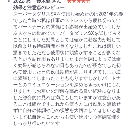
2022-05
鈴木健 さん
★★★★☆
効果と注意点のレビュー
スーパータダリスSXを使用し始めたのは2021年の春
でした当時の私は仕事のストレスから疲れ切ってい
てパートナーとの関係にも影響が出始めていました
友人からの勧めでスーパータダリスSXを試してみる
ことにしました効果としては確かに勃起力が増して
以前よりも持続時間が長くなりましたこれは嬉しい
驚きでしたただし使用後に頭痛がすることが多くな
るという副作用もありましたまた体調によっては全
く効果が感じられない日もあったのが残念でした初
めて使用した日の夜は期待が高まりすぎてしまい逆
に緊張してしまったこともありますしかしパートナ
ーとのコミュニケーションを深めるきっかけにもな
りましたしお互いの理解を高める良い経験になりま
した総合的に見れば満足もしていますが注意点があ
ることは確かですこれから使う方には効果を過信せ
ずに自分の体調や心の状態を大切にしてほしいと思
います私自身もこれからも使い続けつつ体調管理を
しっかり行いたいです