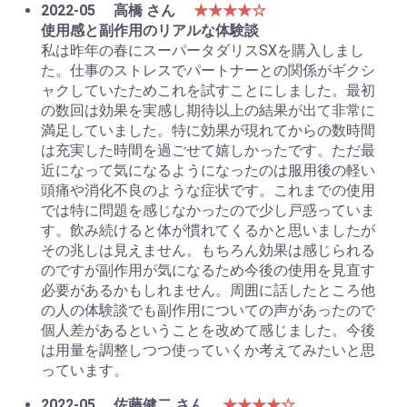
2022-05
高橋 さん
★★★★☆
使用感と副作用のリアルな体験談
私は昨年の春にスーパータダリスSXを購入しまし
た。仕事のストレスでパートナーとの関係がギクシ
ャクしていたためこれを試すことにしました。最初
の数回は効果を実感し期待以上の結果が出て非常に
満足していました。特に効果が現れてからの数時間
は充実した時間を過ごせて嬉しかったです。ただ最
近になって気になるようになったのは服用後の軽い
頭痛や消化不良のような症状です。これまでの使用
では特に問題を感じなかったので少し戸惑っていま
す。飲み続けると体が慣れてくるかと思いましたが
その兆しは見えません。もちろん効果は感じられる
のですが副作用が気になるため今後の使用を見直す
必要があるかもしれません。周囲に話したところ他
の人の体験談でも副作用についての声があったので
個人差があるということを改めて感じました。今後
は用量を調整しつつ使っていくか考えてみたいと思
っています。
2022-05
佐藤健二 さん
★★★★☆