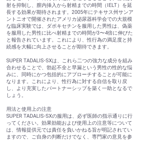
射を抑制し、膣内挿入から射精までの時間（IELT）を延
長する効果が期待されます。2005年にテキサス州サンア
ントニオで開催されたアメリカ泌尿器科学会での大規模
な臨床実験では、ダポキセチンを服用した男性は、偽薬
を服用した男性に比べ射精までの時間が3〜4倍に伸びた
と報告されています。これにより、性行為の満足度と持
続感を大幅に向上させることが期待できます。
SUPER TADALIS-SXは、これら二つの強力な成分を組み
合わせることで、勃起不全と早漏という男性の性的な悩
みに、同時にかつ包括的にアプローチすることが可能に
なります。これにより、性行為に対する自信を取り戻
し、より充実したパートナーシップを築く一助となるで
しょう。
用法と使用上の注意
SUPER TADALIS-SXの服用は、必ず医師の指示通りに行
ってください。効果効能および使用上の注意等について
は、情報提供元では責任を負いかねる旨が明記されてい
ますので、ご自身の判断だけでなく、専門家の意見を参