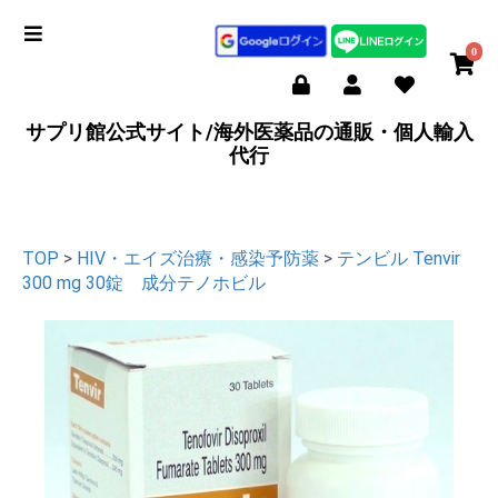
0
サプリ館公式サイト/海外医薬品の通販・個人輸入
代行
TOP
>
HIV・エイズ治療・感染予防薬
>
テンビル Tenvir
300 mg 30錠 成分テノホビル