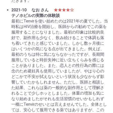
だきます。
2021-10
なお さん
★★★★☆
テノホビルの実際の体験談
最初にTenvirを使い始めたのは2021年の夏でした。当
時私はHIV治療を開始し、医師からの勧めでこの薬を
服用することになりました。最初の印象は比較的良
好で、副作用も少なく、飲み続けることで体調も落
ち着いてきたと感じていました。しかし数ヶ月後に
はいくつかの気になる点が出てきました。例えば、
最初のうちは特に気にならなかったですが、長期間
服用していると時折失神に近い立ちくらみを感じる
ことがありました。また、恋人との性行為の際には
念のため避妊具も使用していましたが、やはり心の
どこかで不安が拭えないという状況も少なからず影
響していたかもしれません。ただし、医師と相談し
た結果、これらは薬の一般的な副作用として理解さ
れることで少しホッとしました。体重の増加も気に
なり始めましたがそれも生活習慣のせいかもしれず
一概にTenvirのせいとは言えませんでした。全体とし
ては、安心して服用できる薬ではありますが、この