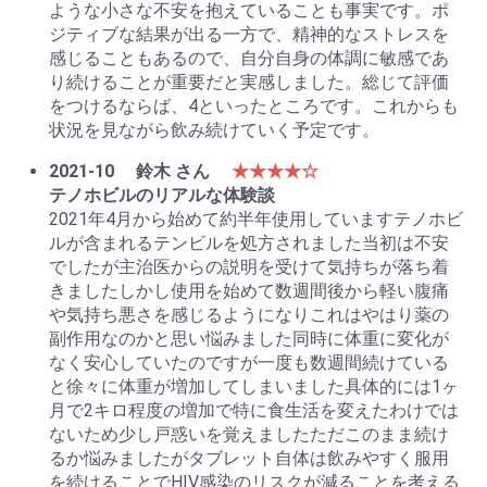
ような小さな不安を抱えていることも事実です。ポ
ジティブな結果が出る一方で、精神的なストレスを
感じることもあるので、自分自身の体調に敏感であ
り続けることが重要だと実感しました。総じて評価
をつけるならば、4といったところです。これからも
状況を見ながら飲み続けていく予定です。
2021-10
鈴木 さん
★★★★☆
テノホビルのリアルな体験談
2021年4月から始めて約半年使用していますテノホビ
ルが含まれるテンビルを処方されました当初は不安
でしたが主治医からの説明を受けて気持ちが落ち着
きましたしかし使用を始めて数週間後から軽い腹痛
や気持ち悪さを感じるようになりこれはやはり薬の
副作用なのかと思い悩みました同時に体重に変化が
なく安心していたのですが一度も数週間続けている
と徐々に体重が増加してしまいました具体的には1ヶ
月で2キロ程度の増加で特に食生活を変えたわけでは
ないため少し戸惑いを覚えましたただこのまま続け
るか悩みましたがタブレット自体は飲みやすく服用
を続けることでHIV感染のリスクが減ることを考える