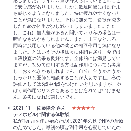
感じました。ウイルス量が抑えられているとのこと
で安心感がありました。しかし数週間後には副作用
も感じるようになりました。特に疲れやすくなった
ことが気になりました。それに加えて、食欲が減少
したためか体重が少し減ってしまいました。ただ
し、これは個人差があると聞いており私の場合は一
時的なものかもしれません。また、正直なところ、
同時に服用している他の薬との相互作用も気になり
ました。とはいえその後徐々に体調も戻り、今では
血液検査の結果も良好です。全体的には満足してい
ますが、初めて使用する方は副作用についても考慮
しておくべきかもしれません。自分に合うかどうか
しっかりと医師と相談することが大切ですね。私の
評価としては5点中4点をつけたいと思いますが、や
はり副作用のリスクもあることは忘れてはいけませ
ん。参考になれば嬉しいです。
2021-11
佐藤陽介 さん
★★★★☆
テノホビルに関する体験談
私がTenvirを使い始めたのは2021年の秋でHIVの治療
のためでした。最初の頃は副作用を心配していたの