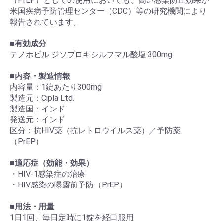
（PrEP）としての使用においても、高い感染防止効果が
米国疾病予防管理センター（CDC）等の研究機関により
報告されています。
■有効成分
テノホビル ジソプロキシルフマル酸塩 300mg
■内容・製造情報
内容量：1錠あたり300mg
製造元：Cipla Ltd.
製造国：インド
発送元：インド
区分：抗HIV薬（抗レトロウイルス薬）／予防薬
（PrEP）
■適応症（効能・効果）
・HIV-1感染症の治療
・HIV感染の曝露前予防（PrEP）
■用法・用量
1日1回、毎日定時に1錠を経口服用