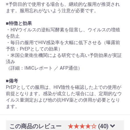
※予防目的で使用する場合も、継続的な服用が推奨され
ます。服用忘れがないよう注意が必要です。
■特徴と効果
・HIVウイルスの逆転写酵素を阻害し、ウイルスの増殖
を防止
・毎日の服用でHIV感染率を大幅に低下させる（曝露前
予防：PrEPとしての効果）
・米国公衆衛生機関による研究でも高い予防効果が実証
済み
（詳細：IMICレポート ／ AFP通信）
■備考
PrEPとしての服用は、HIV陰性を確認した上での使用が
前提となります。感染が成立した場合には、定期的なウ
イルス量測定および他の抗HIV薬との併用が必要となり
ます。
この商品のレビュー
★★★★☆
(40)