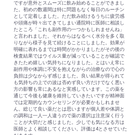
ですが意外とスムーズに飲み始めることができまし
た。初めの数週間は特に問題もなく毎日のルーチン
として定着しました。ただ飲み続けるうちに疲労感
や頭痛が時々出てきてしまい通院時に医師に相談し
たところ「これも副作用の一つかもしれませんね」
と言われました。それからはなるべく水分を多く取
りながら様子を見て続けることにしました。効果が
明確に表れるまでは時間がかかりましたがその後の
検査結果ではウイルス量が減っていることが確認で
きたため嬉しい気持ちになりました。とはいえ常に
副作用や体調に不安を抱えながらの治療なので心の
負担は少なからず感じました。良い結果が得られて
も気持ちの上での波は否めず良い方だけでなく悪い
方の影響も常にあるなと実感しています。この薬を
通じて今後も健康を維持していきたいですが精神面
では定期的なカウンセリングが必要かもしれませ
ん。総じて良い薬だとは思いますが個人差や体調と
の調和は一人一人違うので薬の選択は注意深く行う
ことが大切だと感じました。少しでも気になる方は
医師とよく相談してください。評価は4とさせていた