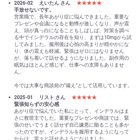
2026-02
えいたん さん
★★★★★
手放せないです。
営業職で、長年あがり症に悩んできました。重要な
プレゼンや会議になると動悸が激しくなり、声が震
え、頭が真っ白になることもしばしば。対策を調べ
る中でインデラルの存在を知り、まずは10mgから試
してみました。服用後は心拍の高まりが穏やかにな
り、体の震えも軽減。緊張はゼロにはなりません
が、落ち着いて話せるようになりました。副作用の
眠気はほとんど感じず、仕事への支障もありませ
ん。
今では大事な商談前の“備え”として活用しています。
2025-01
リスト さん
★★★★★
緊張知らずの安心感
あがり症で悩んでいた私にとって、インデラルはま
さに救世主でした。重要なプレゼンや商談では、緊
張のせいでうまく話せず自己嫌悪に陥ることも多か
ったのですが、インデラルを服用するようになって
からは、堂々と話せるようになりました。