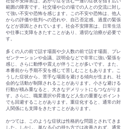
社会不安障害は、あがり症を含む一連の症状を指す広い
範囲の障害です。社交場や公の場での人との交流に対し
て強い不安や恐怖を感じます。この不安や恐怖は、他人
からの評価や批判への恐れや、自己否定感、過度の緊張
などが原因とされています。社会不安障害は、日常生活
や仕事に支障をきたすことがあり、適切な治療が必要で
す。
多くの人の前で話す場面や少人数の前で話す場面、プレ
ゼンテーションや会議、説明会などで非常に強い緊張を
感じ、さらに動悸や震えが伴うことが多いです。また、
本番前から予期不安を感じて苦しむこともあります。こ
うした症状から、苦手な場面を避ける傾向が生まれ、社
会的な活動が制限されることがあります。小さな避ける
行動が積み重なると、大きなデメリットにもつながりま
す。さらに、職業選択や昇進など人生の重要なポイント
でも回避することがあります。重症化すると、通常の対
人関係にも支障をきたすことがあります。
かつては、このような症状は性格的な問題とされてきま
した。しかし、単なる心の持ち方では改善されず、通常