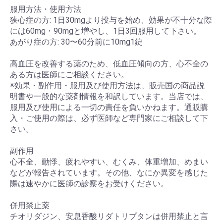
服用方法・使用方法
狭心症の方: 1日30mgより投与を始め、効果が不十分な際
には60mg・90mgと増やし、1日3回服用して下さい。
あがり症の方: 30〜60分前に10mg1錠
高血圧を改善する薬のため、低血圧傾向の方、心不全の
ある方は医師にご相談ください。
※効果・副作用・服用及び使用方法は、販売国の商品説
明書や一般的な薬剤情報を和訳しています。当店では、
服用及び使用による一切の責任を負いかねます。通販購
入・ご使用の際は、必ず医師など専門家にご相談して下
さい。
副作用
心不全、動悸、疲れやすい、むくみ、体重増加、めまい
などが報告されています。その他、なにか異変を感じた
際は速やかに医師の診察をお受けください。
併用禁止薬
チオリダジン、安息香酸リダトリプタンは併用禁止と言