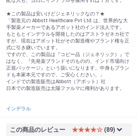
配な人も、当日にインデラルを服用すれば十分です。
★この製品は安いけどジェネリックなの？★
「製造元の Abbott Healthcare Pvt Ltd. は、世界的な大
手製薬メーカーであるアボット社のインド法人です。
もともとインデラルを開発したのはアストラゼネカ社で
すが、現在はアボット社がその製造権やブランド権を正
式に引き継いでいます。
ですので、この製品は『コピー品（ジェネリック）』で
はなく、『先発薬ブランドそのものの、インド市場向け
正規パッケージ』という扱いになります。中身もブラン
ドも本家本元ですので、ご安心ください。」
インドでの製造販売はAbbott（アボット）社
日本での製造販売は太陽ファルマに権利があります。
インデラル
この商品のレビュー
★★★★☆
(89)