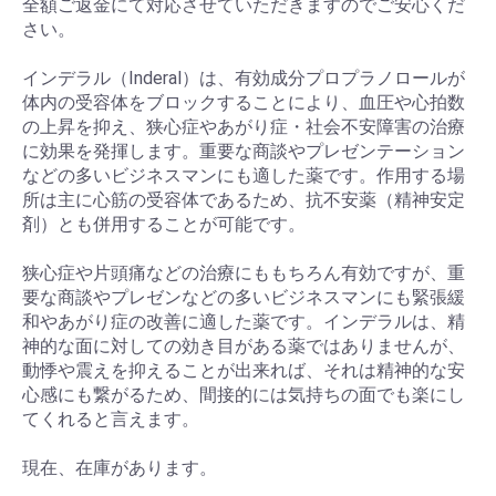
全額ご返金にて対応させていただきますのでご安心くだ
さい。
インデラル（Inderal）は、有効成分プロプラノロールが
体内の受容体をブロックすることにより、血圧や心拍数
の上昇を抑え、狭心症やあがり症・社会不安障害の治療
に効果を発揮します。重要な商談やプレゼンテーション
などの多いビジネスマンにも適した薬です。作用する場
所は主に心筋の受容体であるため、抗不安薬（精神安定
剤）とも併用することが可能です。
狭心症や片頭痛などの治療にももちろん有効ですが、重
要な商談やプレゼンなどの多いビジネスマンにも緊張緩
和やあがり症の改善に適した薬です。インデラルは、精
神的な面に対しての効き目がある薬ではありませんが、
動悸や震えを抑えることが出来れば、それは精神的な安
心感にも繋がるため、間接的には気持ちの面でも楽にし
てくれると言えます。
現在、在庫があります。