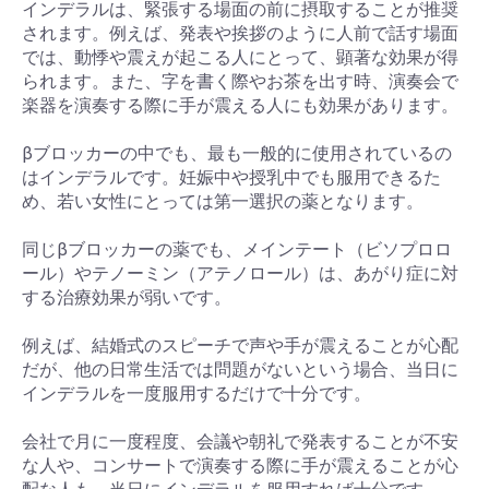
インデラルは、緊張する場面の前に摂取することが推奨
されます。例えば、発表や挨拶のように人前で話す場面
では、動悸や震えが起こる人にとって、顕著な効果が得
られます。また、字を書く際やお茶を出す時、演奏会で
楽器を演奏する際に手が震える人にも効果があります。
βブロッカーの中でも、最も一般的に使用されているの
はインデラルです。妊娠中や授乳中でも服用できるた
め、若い女性にとっては第一選択の薬となります。
同じβブロッカーの薬でも、メインテート（ビソプロロ
ール）やテノーミン（アテノロール）は、あがり症に対
する治療効果が弱いです。
例えば、結婚式のスピーチで声や手が震えることが心配
だが、他の日常生活では問題がないという場合、当日に
インデラルを一度服用するだけで十分です。
会社で月に一度程度、会議や朝礼で発表することが不安
な人や、コンサートで演奏する際に手が震えることが心