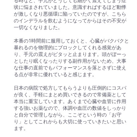
る時など、手元がどうしても細かく震えてしまう症
状に悩まされていました。意識すればするほど動悸
が激しくなり悪循環に陥っていたのですが、こちら
のインデラルを飲むようになってからはその不安が
一切なくなりました。
本番の1時間前に服用しておくと、心臓がバクバクと
暴れるのを物理的にブロックしてくれる感覚があ
り、手元の震えがピタッと止まります。頭がぼーっ
としたり眠くなったりする副作用がないため、大事
な仕事の直前でもパフォーマンスを落とさずに使え
る点が非常に優れていると感じます。
日本の病院で処方してもらうよりも圧倒的にコスパ
が良く、手軽にまとめ買いできるので常備薬として
本当に重宝しています。あくまで心臓や血管に作用
する強いお薬なので、体調や血圧の数値をしっかり
と自分で管理しながら、ここぞという時の「お守
り」としてこれからも大切に使っていきたいと思い
ます。