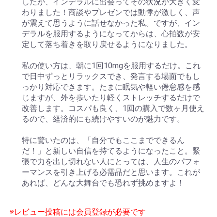
したが、インデラルに出会ってその状況が大きく変
わりました！商談やプレゼンでは動悸が激しく、声
が震えて思うように話せなかった私。ですが、イン
デラルを服用するようになってからは、心拍数が安
定して落ち着きを取り戻せるようになりました。
私の使い方は、朝に1回10mgを服用するだけ。これ
で日中ずっとリラックスでき、発言する場面でもし
っかり対応できます。たまに眠気や軽い倦怠感を感
じますが、外を歩いたり軽くストレッチするだけで
改善します。コスパも良く、1回の購入で数ヶ月使え
るので、経済的にも続けやすいのが魅力です。
特に驚いたのは、「自分でもここまでできるん
だ！」と新しい自信を持てるようになったこと。緊
張で力を出し切れない人にとっては、人生のパフォ
ーマンスを引き上げる必需品だと思います。これが
あれば、どんな大舞台でも恐れず挑めますよ！
※レビュー投稿には会員登録が必要です