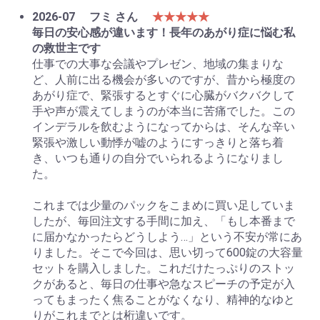
2026-07
フミ さん
★★★★★
毎日の安心感が違います！長年のあがり症に悩む私
の救世主です
仕事での大事な会議やプレゼン、地域の集まりな
ど、人前に出る機会が多いのですが、昔から極度の
あがり症で、緊張するとすぐに心臓がバクバクして
手や声が震えてしまうのが本当に苦痛でした。この
インデラルを飲むようになってからは、そんな辛い
緊張や激しい動悸が嘘のようにすっきりと落ち着
き、いつも通りの自分でいられるようになりまし
た。
これまでは少量のパックをこまめに買い足していま
したが、毎回注文する手間に加え、「もし本番まで
に届かなかったらどうしよう…」という不安が常にあ
りました。そこで今回は、思い切って600錠の大容量
セットを購入しました。これだけたっぷりのストッ
クがあると、毎日の仕事や急なスピーチの予定が入
ってもまったく焦ることがなくなり、精神的なゆと
りがこれまでとは桁違いです。