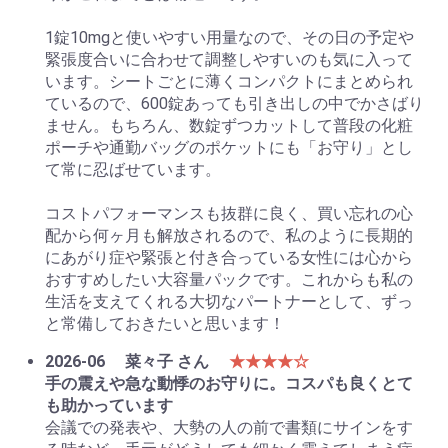
1錠10mgと使いやすい用量なので、その日の予定や
緊張度合いに合わせて調整しやすいのも気に入って
います。シートごとに薄くコンパクトにまとめられ
ているので、600錠あっても引き出しの中でかさばり
ません。もちろん、数錠ずつカットして普段の化粧
ポーチや通勤バッグのポケットにも「お守り」とし
て常に忍ばせています。
コストパフォーマンスも抜群に良く、買い忘れの心
配から何ヶ月も解放されるので、私のように長期的
にあがり症や緊張と付き合っている女性には心から
おすすめしたい大容量パックです。これからも私の
生活を支えてくれる大切なパートナーとして、ずっ
と常備しておきたいと思います！
2026-06
菜々子 さん
★★★★☆
手の震えや急な動悸のお守りに。コスパも良くとて
も助かっています
会議での発表や、大勢の人の前で書類にサインをす