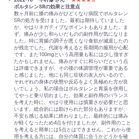
ボルタレンSRの効果と注意点
数ヶ月前に膝の痛みがひどくなり病院でボルタレン
SRの処方を受けました。最初は期待していました
が、やはりネガティブなポイントもありました。ま
ず、痛みが少し和らいだものの副作用が気になりま
した。特に胃腸の調子が悪くなり食欲が減退したの
が残念でした。代謝を考えると長期間の服用が心配
です。また100mgという高用量も私には少し強すぎ
たかもしれません。痛みがすぐに和らいだという点
は評価できますが、その後の体調管理が重要である
と感じました。他にも同じ症状の友人がいるので、
それぞれの身体の状態や反応をよく見極めた方が良
いでしょう。私の場合はボルタレンと胃薬を併用し
てやっと乗り切れました。効果と副作用のバランス
を考えた時に、やはり使用には慎重さが必要だと思
います。総合的には助けられた部分もありますが、
不安も感じる結果に終わりました。最終的には痛み
が軽くなったため4点を付けましたが、副作用のこと
を考えると簡単には5点とはできません。これから使
用を考える方には、自分の体質に合うかどうかを確