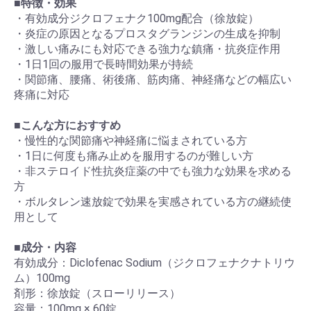
■
特徴・効果
・有効成分ジクロフェナク100mg配合（徐放錠）
・炎症の原因となるプロスタグランジンの生成を抑制
・激しい痛みにも対応できる強力な鎮痛・抗炎症作用
・1日1回の服用で長時間効果が持続
・関節痛、腰痛、術後痛、筋肉痛、神経痛などの幅広い
疼痛に対応
■
こんな方におすすめ
・慢性的な関節痛や神経痛に悩まされている方
・1日に何度も痛み止めを服用するのが難しい方
・非ステロイド性抗炎症薬の中でも強力な効果を求める
方
・ボルタレン速放錠で効果を実感されている方の継続使
用として
■
成分・内容
有効成分：Diclofenac Sodium（ジクロフェナクナトリウ
ム）100mg
剤形：徐放錠（スローリリース）
容量：100mg × 60錠