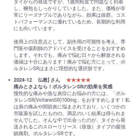
タイからの発送ですが、1週間程度で問題なく到着
し、梱包もしっかりしていました。また、価格が非
常にリーズナブルでありながら、効果は抜群。コス
トパフォーマンスに優れているため、長期的な利用
にも向いています。
使用上の注意点として、副作用の可能性を考え、専
門医や薬剤師のアドバイスを受けることをおすすめ
します。それでも、痛みで悩む日々から解放される
価値は十分にあります！痛みで悩む方にとって、ボ
ルタレンSRはまさに理想的な選択肢です。
2024-12
仏教] さん
★★★★★
痛みとさよなら！ボルタレンSRの効果を実感
慢性的な痛みや急な炎症にお悩みの方には、「ボル
タレンSR(VoltarenSR)100mg」をおすすめします！私
は肩の痛みや関節炎に悩まされており、いくつかの
市販薬を試したものの、満足のいく結果は得られま
せんでした。そんな中で出会ったのが、タイから発
送されるこのスローリリース（徐放）タイプの最強
鎮痛剤、ボルタレンSRです。