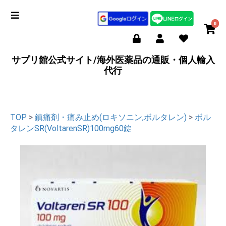
0
サプリ館公式サイト/海外医薬品の通販・個人輸入
代行
TOP
>
鎮痛剤・痛み止め(ロキソニン,ボルタレン)
>
ボル
タレンSR(VoltarenSR)100mg60錠