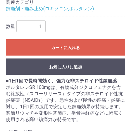
関連カテゴリ
鎮痛剤・痛み止め(ロキソニン,ボルタレン)
数量
カートに入れる
お気に入りに追加
■
1日1回で長時間効く、強力な非ステロイド性鎮痛薬
ボルタレンSR 100mgは、有効成分ジクロフェナクを含
む徐放性（スローリリース）タイプの非ステロイド性抗
炎症薬（NSAIDs）です。急性および慢性の疼痛・炎症に
対し、1日1回の服用で安定した鎮痛効果が持続します。
関節リウマチや変形性関節症、坐骨神経痛などに幅広く
使用される高い鎮痛力が特長です。